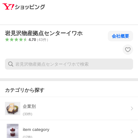
岩見沢物産拠点センターイワホ
会社概要
4.70
（
43
件
）
カテゴリから探す
企業別
(
33
件)
item category
(
17
件)