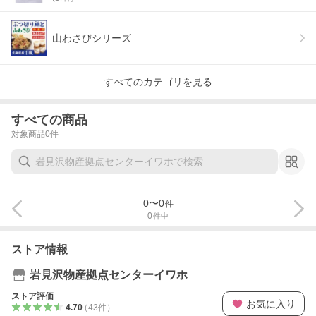
山わさびシリーズ
すべてのカテゴリを見る
すべての商品
対象商品
0
件
0
〜
0
件
0
件中
ストア情報
岩見沢物産拠点センターイワホ
ストア評価
お気に入り
4.70
（
43
件
）