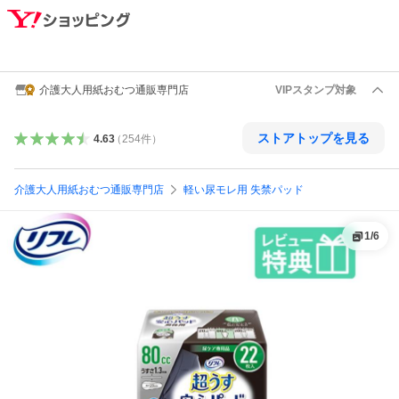
介護大人用紙おむつ通販専門店
VIPスタンプ対象
ストアトップを見る
4.63
（
254
件
）
介護大人用紙おむつ通販専門店
軽い尿モレ用 失禁パッド
1
/
6