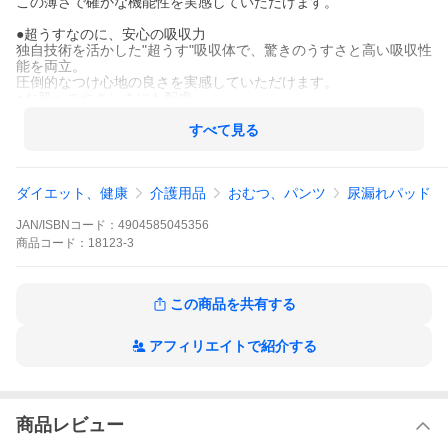
この薄さで確かな機能性を実感していただけます。
●超うすなのに、安心の吸収力
独自技術を活かした"超うす"吸収体で、驚きのうすさと高い吸収性
能を両立。
圧倒的なつけ心地の良さを実感していただけます。
●お肌へのやさしさにも配慮
弱酸性さらさら素肌シートを採用し、さらっとしたつけ心地にな
りました。
すべて見る
●トリプル効果でしっかり消臭
3方向から気になる"におい"に対処するので、人と会うときも安心
です。
ダイエット、健康
介護用品
おむつ、パンツ
尿漏れパッド
●コンパクトで携帯に便利
超うす型のパッドなので、ポーチにもすっきり収まります。
JAN/ISBNコード：
4904585045356
■製品情報
商品
コード：
18123-3
製品名：リフレ 超うす安心パッド 男性用 80cc 22枚入り 3袋セッ
ト
販売元：リブドゥコーポレーション社
この商品を共有する
こんな方にお勧めします
●安心して旅行や長時間のお出かけを楽しみたい方に
アフィリエイトで紹介する
●咳・クシャミ時に
●オシャレしてお出かけしたい時に
●夜用ナプキンを代用している方に
商品レビュー