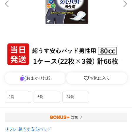
おまかせ比較
お気に入り
3袋
6袋
24袋
対象
リフレ 超うす安心パッド