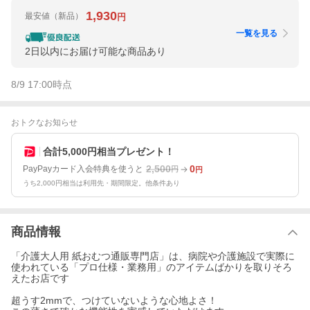
1,930
最安値
（新品）
円
一覧を見る
2日以内にお届け可能な商品あり
8/9 17:00
時点
おトクなお知らせ
合計5,000円相当プレゼント！
2,500
0
PayPayカード入会特典を使うと
円
円
うち2,000円相当は利用先・期間限定。他条件あり
商品情報
「介護大人用 紙おむつ通販専門店」は、病院や介護施設で実際に
使われている「プロ仕様・業務用」のアイテムばかりを取りそろ
えたお店です
超うす2mmで、つけていないような心地よさ！