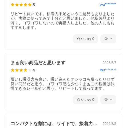
5
yya********
リピート買いです。粘着力不足というご意見もありました
が、実際に使ってみて十分だと思いました。他所製品より
薄く、ゴワゴワしないので再購入しました。他の人にもお
すすめします。
いいね
0
まぁ良い商品だと思います
2026/6/7
4
tsu********
薄いし吸収力も良い、吸い込んだオシッコも戻ったりせず
良い商品だと思う。ゴワゴワ感も少なくまぁこの程度は我
慢できるレベルだと思う。リピートして買ってます。
いいね
0
コンパクトな割には、ワイドで、接着力が…
2026/3/5