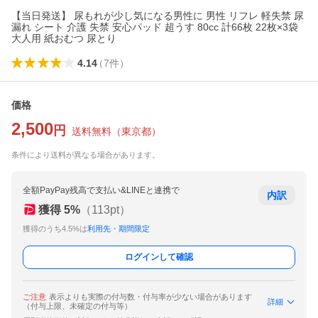
【当日発送】 尿もれが少し気になる男性に 男性 リフレ 軽失禁 尿
漏れ シート 介護 失禁 安心パッド 超うす 80cc 計66枚 22枚×3袋
大人用 紙おむつ 尿とり
4.14
（
7
件
）
価格
2,500
円
送料無料
（
東京都
）
条件により送料が異なる場合があります。
全額PayPay残高で支払い&LINEと連携で
内訳
獲得
5
%
（
113
pt）
獲得のうち4.5%は
利用先・期間限定
ログインして確認
ご注意
表示よりも実際の付与数・付与率が少ない場合があります
詳細
（付与上限、未確定の付与等）