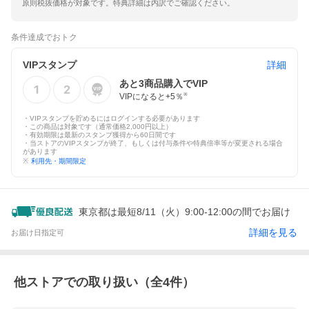
原則税抜価格が対象です。特典詳細は内訳でご確認ください。
条件達成でおトク
VIPスタンプ
詳細
あと
3
商品購入でVIP
VIPになると+
5
％
※
・VIPスタンプを貯めるにはログインする必要があります
・この商品は対象です（通常価格2,000円以上）
・有効期限は最新のスタンプ獲得から60日間です
・当ストアのVIPスタンプが終了、もしくは付与条件や特典倍率等が変更される場合
があります
※
利用先・期間限定
東京都は最短8/11（火）9:00-12:00の間でお届け
詳細を見る
お届け日指定可
他ストアでの取り扱い（全
4
件）