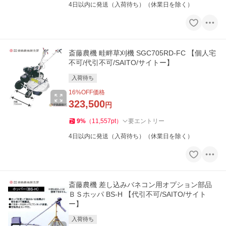
4日以内に発送（入荷待ち）（休業日を除く）
斎藤農機 畦畔草刈機 SGC705RD-FC 【個人宅
不可/代引不可/SAITO/サイトー】
入荷待ち
16
%OFF価格
323,500
円
9
%
（
11,557
pt
）
要エントリー
4日以内に発送（入荷待ち）（休業日を除く）
斎藤農機 差し込みバネコン用オプション部品
ＢＳホッパ BS-H 【代引不可/SAITO/サイト
ー】
入荷待ち