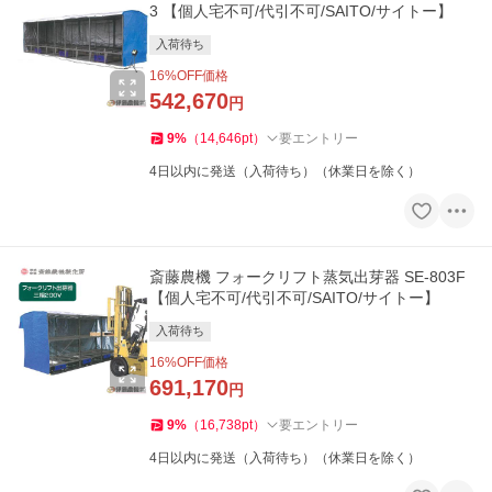
3 【個人宅不可/代引不可/SAITO/サイトー】
入荷待ち
16
%OFF価格
542,670
円
9
%
（
14,646
pt
）
要エントリー
4日以内に発送（入荷待ち）（休業日を除く）
斎藤農機 フォークリフト蒸気出芽器 SE-803F
【個人宅不可/代引不可/SAITO/サイトー】
入荷待ち
16
%OFF価格
691,170
円
9
%
（
16,738
pt
）
要エントリー
4日以内に発送（入荷待ち）（休業日を除く）