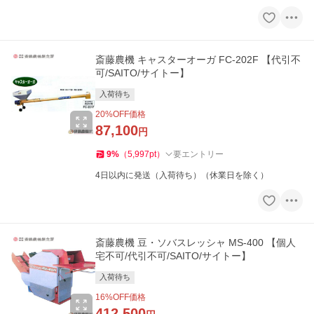
斎藤農機 キャスターオーガ FC-202F 【代引不
可/SAITO/サイトー】
入荷待ち
20
%OFF価格
87,100
円
9
%
（
5,997
pt
）
要エントリー
4日以内に発送（入荷待ち）（休業日を除く）
斎藤農機 豆・ソバスレッシャ MS-400 【個人
宅不可/代引不可/SAITO/サイトー】
入荷待ち
16
%OFF価格
412,500