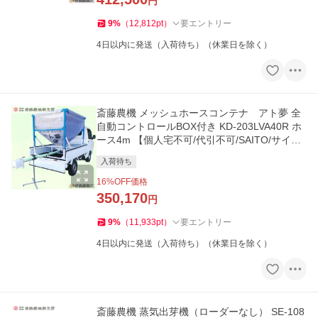
円
9
%
（
12,812
pt
）
要エントリー
4日以内に発送（入荷待ち）（休業日を除く）
斎藤農機 メッシュホースコンテナ アト夢 全
自動コントロールBOX付き KD-203LVA40R ホ
ース4m 【個人宅不可/代引不可/SAITO/サイト
ー】
入荷待ち
16
%OFF価格
350,170
円
9
%
（
11,933
pt
）
要エントリー
4日以内に発送（入荷待ち）（休業日を除く）
斎藤農機 蒸気出芽機（ローダーなし） SE-108