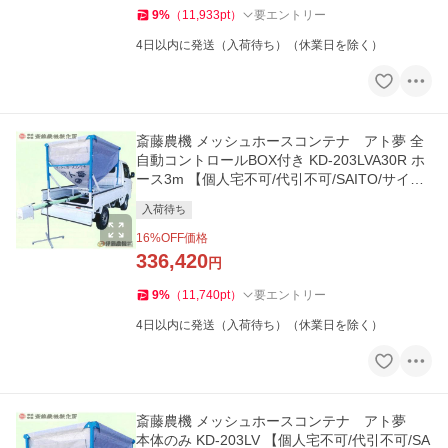
9
%
（
11,933
pt
）
要エントリー
4日以内に発送（入荷待ち）（休業日を除く）
斎藤農機 メッシュホースコンテナ アト夢 全
自動コントロールBOX付き KD-203LVA30R ホ
ース3m 【個人宅不可/代引不可/SAITO/サイト
ー】
入荷待ち
16
%OFF価格
336,420
円
9
%
（
11,740
pt
）
要エントリー
4日以内に発送（入荷待ち）（休業日を除く）
斎藤農機 メッシュホースコンテナ アト夢
本体のみ KD-203LV 【個人宅不可/代引不可/SA