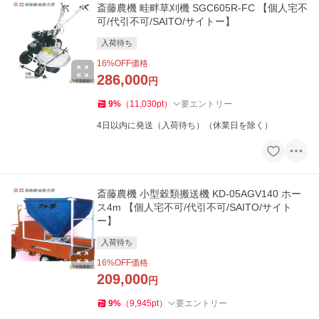
斎藤農機 畦畔草刈機 SGC605R-FC 【個人宅不
可/代引不可/SAITO/サイトー】
入荷待ち
16
%OFF価格
286,000
円
9
%
（
11,030
pt
）
要エントリー
4日以内に発送（入荷待ち）（休業日を除く）
斎藤農機 小型穀類搬送機 KD-05AGV140 ホー
ス4m 【個人宅不可/代引不可/SAITO/サイト
ー】
入荷待ち
16
%OFF価格
209,000
円
9
%
（
9,945
pt
）
要エントリー