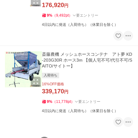
176,920
円
9
%
（
9,492
pt
）
要エントリー
4日以内に発送（入荷待ち）（休業日を除く）
斎藤農機 メッシュホースコンテナ アト夢 KD
-203G30R ホース3m 【個人宅不可/代引不可/S
AITO/サイトー】
入荷待ち
16
%OFF価格
339,170
円
9
%
（
11,778
pt
）
要エントリー
4日以内に発送（入荷待ち）（休業日を除く）