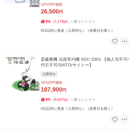
16
%OFF価格
26,500
円
9
%
（
2,178
pt
）
要エントリー
4日以内に発送（入荷待ち）（休業日を除く）
斎藤農機 法面草刈機 SGC-S301 【個人宅不可/
代引不可/SAITO/サイトー】
入荷待ち
16
%OFF価格
187,900
円
9
%
（
9,647
pt
）
要エントリー
4日以内に発送（入荷待ち）（休業日を除く）