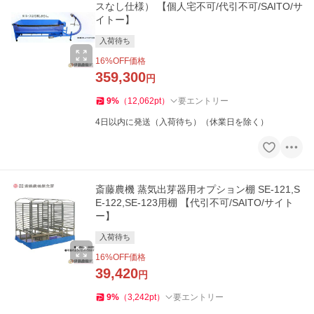
スなし仕様） 【個人宅不可/代引不可/SAITO/サ
イトー】
入荷待ち
16
%OFF価格
359,300
円
9
%
（
12,062
pt
）
要エントリー
4日以内に発送（入荷待ち）（休業日を除く）
斎藤農機 蒸気出芽器用オプション棚 SE-121,S
E-122,SE-123用棚 【代引不可/SAITO/サイト
ー】
入荷待ち
16
%OFF価格
39,420
円
9
%
（
3,242
pt
）
要エントリー