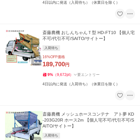
4日以内に発送（入荷待ち）（休業日を除く）
斎藤農機 おしんちゃんＴ型 HD-FT10 【個人宅
不可/代引不可/SAITO/サイトー】
入荷待ち
16
%OFF価格
189,700
円
9
%
（
9,672
pt
）
要エントリー
4日以内に発送（入荷待ち）（休業日を除く）
斎藤農機 メッシュホースコンテナ アト夢 KD
-203G20R ホース2m 【個人宅不可/代引不可/S
AITO/サイトー】
入荷待ち