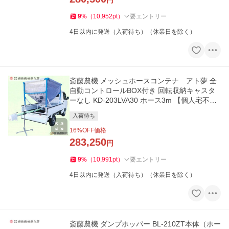
円
9
%
（
10,952
pt
）
要エントリー
4日以内に発送（入荷待ち）（休業日を除く）
斎藤農機 メッシュホースコンテナ アト夢 全
自動コントロールBOX付き 回転収納キャスタ
ーなし KD-203LVA30 ホース3m 【個人宅不可/
代引不可/SAITO/サイトー】
入荷待ち
16
%OFF価格
283,250
円
9
%
（
10,991
pt
）
要エントリー
4日以内に発送（入荷待ち）（休業日を除く）
斎藤農機 ダンプホッパー BL-210ZT本体（ホー