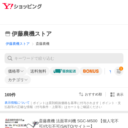
伊藤農機ストア
伊藤農機ストア
斎藤農機
1
価格帯
送料無料
すべての条
カテゴリ
169
件
おすすめ順
表示
表示情報について
｜ポイントは原則税抜価格を基準に付与されます｜ポイント・支
払額等の正確な情報（付与条件・上限等）はカートをご確認ください
斎藤農機 法面草刈機 SGC-M500 【個人宅不
可/代引不可/SAITO/サイトー】