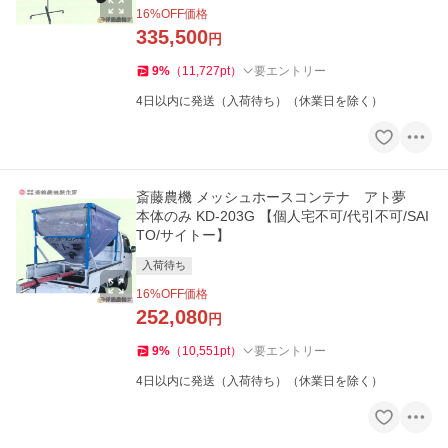
16
%OFF価格
335,500
円
9
%
（
11,727
pt
）
要エントリー
4日以内に発送（入荷待ち）（休業日を除く）
斎藤農機 メッシュホースコンテナ アト夢
本体のみ KD-203G 【個人宅不可/代引不可/SAI
TO/サイトー】
入荷待ち
16
%OFF価格
252,080
円
9
%
（
10,551
pt
）
要エントリー
4日以内に発送（入荷待ち）（休業日を除く）