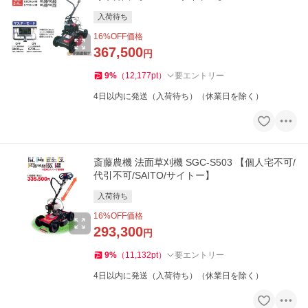
入荷待ち
16
%OFF価格
367,500
円
9
%
（
12,177
pt
）
要エントリー
4日以内に発送（入荷待ち）（休業日を除く）
斎藤農機 法面草刈機 SGC-S503 【個人宅不可/
代引不可/SAITO/サイトー】
入荷待ち
16
%OFF価格
293,300
円
9
%
（
11,132
pt
）
要エントリー
4日以内に発送（入荷待ち）（休業日を除く）