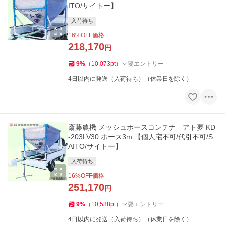
ITO/サイトー】
入荷待ち
16
%OFF価格
218,170
円
9
%
（
10,073
pt
）
要エントリー
4日以内に発送（入荷待ち）（休業日を除く）
斎藤農機 メッシュホースコンテナ アト夢 KD
-203LV30 ホース3m 【個人宅不可/代引不可/S
AITO/サイトー】
入荷待ち
16
%OFF価格
251,170
円
9
%
（
10,538
pt
）
要エントリー
4日以内に発送（入荷待ち）（休業日を除く）