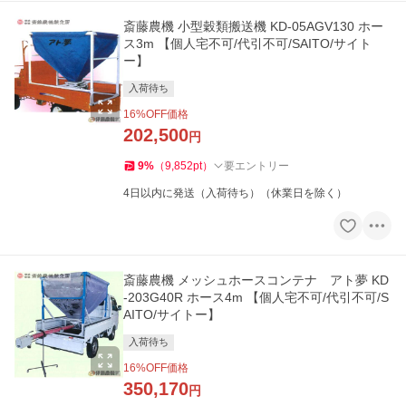
斎藤農機 小型穀類搬送機 KD-05AGV130 ホー
ス3m 【個人宅不可/代引不可/SAITO/サイト
ー】
入荷待ち
16
%OFF価格
202,500
円
9
%
（
9,852
pt
）
要エントリー
4日以内に発送（入荷待ち）（休業日を除く）
斎藤農機 メッシュホースコンテナ アト夢 KD
-203G40R ホース4m 【個人宅不可/代引不可/S
AITO/サイトー】
入荷待ち
16
%OFF価格
350,170
円