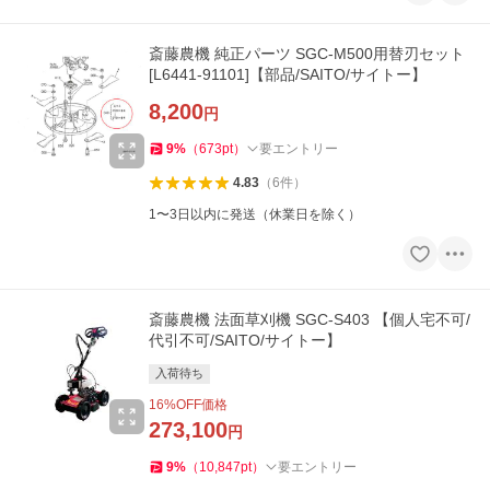
斎藤農機 純正パーツ SGC-M500用替刃セット
[L6441-91101]【部品/SAITO/サイトー】
8,200
円
9
%
（
673
pt
）
要エントリー
4.83
（
6
件
）
1〜3日以内に発送（休業日を除く）
斎藤農機 法面草刈機 SGC-S403 【個人宅不可/
代引不可/SAITO/サイトー】
入荷待ち
16
%OFF価格
273,100
円
9
%
（
10,847
pt
）
要エントリー