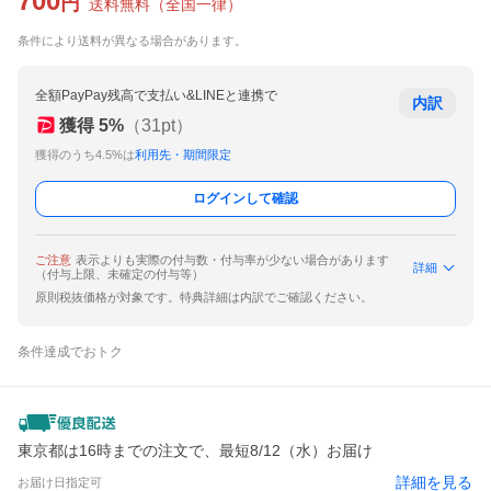
700
円
送料無料
（
全国一律
）
条件により送料が異なる場合があります。
全額PayPay残高で支払い&LINEと連携で
内訳
獲得
5
%
（
31
pt）
獲得のうち4.5%は
利用先・期間限定
ログインして確認
ご注意
表示よりも実際の付与数・付与率が少ない場合があります
詳細
（付与上限、未確定の付与等）
原則税抜価格が対象です。特典詳細は内訳でご確認ください。
条件達成でおトク
東京都は16時までの注文で、最短8/12（水）お届け
詳細を見る
お届け日指定可