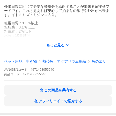
外出日数に応じて必要な栄養分を給餌することが出来る留守番フ
ードです。これさえあれば安心して泊まりの旅行や外出が出来ま
す。イトミミズ・ミジンコ入り。
粗蛋白質：1.5％以上
粗脂肪：0.1％以上
粗繊維：2％以下
水分：10％以下
もっと見る
ペット用品、生き物
熱帯魚、アクアリウム用品
魚のエサ
JAN/ISBNコード：
4971453055540
商品
コード：
4971453055540
この商品を共有する
アフィリエイトで紹介する