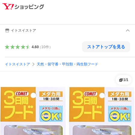
イトスイストア
ストアトップを見る
4.60
（
10
件
）
イトスイストア
天然・留守番・甲殻類・両生類フード
1
/
1