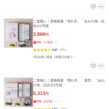
ご進物に！彦根銘菓「埋れ木」「あわの海」詰
合せ1号箱
3,866
円
5
%
（
179
pt
）
4.67
（
6
件
）
4日以内に発送（休業日を除く）
ご進物に！彦根銘菓「埋れ木」「道芝」「あわ
の海」詰合せ2号箱
5,313
円
5
%
（
247
pt
）