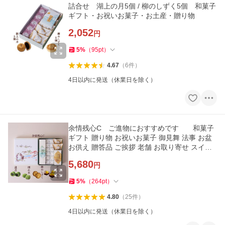
詰合せ 湖上の月5個 / 柳のしずく5個 和菓子
ギフト・お祝いお菓子・お土産・贈り物
2,052
円
5
%
（
95
pt
）
4.67
（
6
件
）
4日以内に発送（休業日を除く）
余情残心C ご進物におすすめです 和菓子
ギフト 贈り物 お祝いお菓子 御見舞 法事 お盆
お供え 贈答品 ご挨拶 老舗 お取り寄せ スイー
ツ プレゼント
5,680
円
5
%
（
264
pt
）
4.80
（
25
件
）
4日以内に発送（休業日を除く）