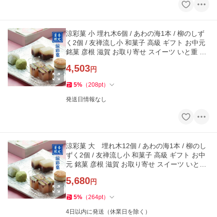
涼彩菓 小 埋れ木6個 / あわの海1本 / 柳のしず
く2個 / 友禅流し小 和菓子 高級 ギフト お中元
銘菓 彦根 滋賀 お取り寄せ スイーツ いと重 夏
ギフト お供え
4,503
円
5
%
（
208
pt
）
発送日情報なし
涼彩菓 大 埋れ木12個 / あわの海1本 / 柳のし
ずく2個 / 友禅流し小 和菓子 高級 ギフト お中
元 銘菓 彦根 滋賀 お取り寄せ スイーツ いと重
夏ギフト お供え
5,680
円
5
%
（
264
pt
）
4日以内に発送（休業日を除く）