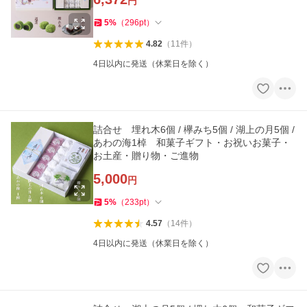
円
5
%
（
296
pt
）
4.82
（
11
件
）
4日以内に発送（休業日を除く）
詰合せ 埋れ木6個 / 欅みち5個 / 湖上の月5個 /
あわの海1棹 和菓子ギフト・お祝いお菓子・
お土産・贈り物・ご進物
5,000
円
5
%
（
233
pt
）
4.57
（
14
件
）
4日以内に発送（休業日を除く）