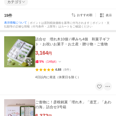
カテゴリ
19
件
おすすめ順
表示
表示情報について
｜ポイントは原則税抜価格を基準に付与されます｜ポイント・支
払額等の正確な情報（付与条件・上限等）はカートをご確認ください
詰合せ 埋れ木10個 / 欅みち4個 和菓子ギフ
ト・お祝いお菓子・お土産・贈り物・ご進物
3,164
円
5
%
（
146
pt
）
4.88
（
8
件
）
4日以内に発送（休業日を除く）
ご進物に！彦根銘菓「埋れ木」「道芝」「あわ
の海」詰合せ3号箱
6,372