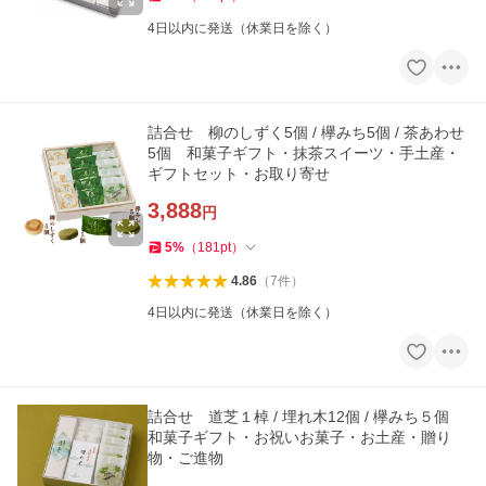
4日以内に発送（休業日を除く）
詰合せ 柳のしずく5個 / 欅みち5個 / 茶あわせ
5個 和菓子ギフト・抹茶スイーツ・手土産・
ギフトセット・お取り寄せ
3,888
円
5
%
（
181
pt
）
4.86
（
7
件
）
4日以内に発送（休業日を除く）
詰合せ 道芝１棹 / 埋れ木12個 / 欅みち５個
和菓子ギフト・お祝いお菓子・お土産・贈り
物・ご進物