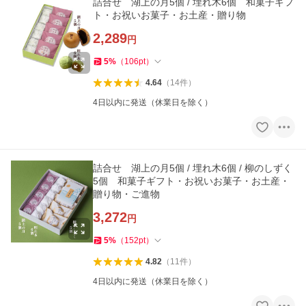
詰合せ 湖上の月5個 / 埋れ木6個 和菓子ギフ
ト・お祝いお菓子・お土産・贈り物
2,289
円
5
%
（
106
pt
）
4.64
（
14
件
）
4日以内に発送（休業日を除く）
詰合せ 湖上の月5個 / 埋れ木6個 / 柳のしずく
5個 和菓子ギフト・お祝いお菓子・お土産・
贈り物・ご進物
3,272
円
5
%
（
152
pt
）
4.82
（
11
件
）
4日以内に発送（休業日を除く）