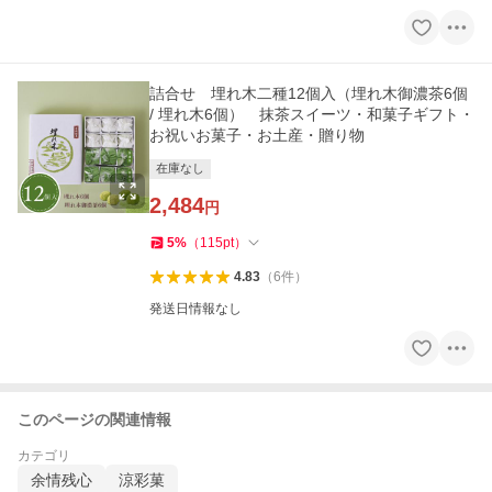
詰合せ 埋れ木二種12個入（埋れ木御濃茶6個
/ 埋れ木6個） 抹茶スイーツ・和菓子ギフト・
お祝いお菓子・お土産・贈り物
在庫なし
2,484
円
5
%
（
115
pt
）
4.83
（
6
件
）
発送日情報なし
このページの関連情報
カテゴリ
余情残心
涼彩菓