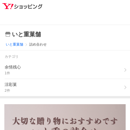
いと重菓舗
いと重菓舗
詰め合わせ
カテゴリ
余情残心
1
件
涼彩菓
2
件