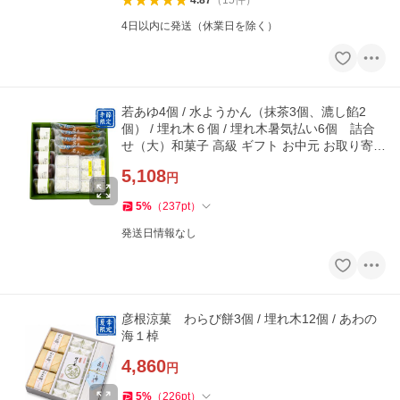
4.87
（
15
件
）
4日以内に発送（休業日を除く）
若あゆ4個 / 水ようかん（抹茶3個、漉し餡2
個） / 埋れ木６個 / 埋れ木暑気払い6個 詰合
せ（大）和菓子 高級 ギフト お中元 お取り寄せ
スイーツ いと重
5,108
円
5
%
（
237
pt
）
発送日情報なし
彦根涼菓 わらび餅3個 / 埋れ木12個 / あわの
海１棹
4,860
円
5
%
（
226
pt
）