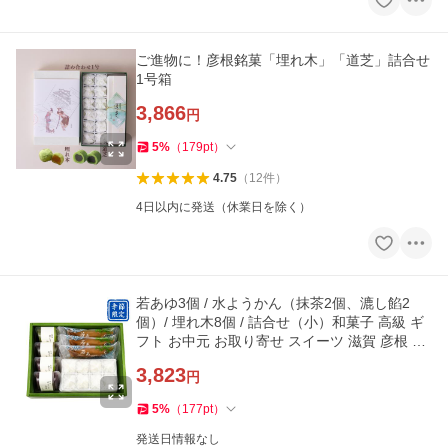
ご進物に！彦根銘菓「埋れ木」「道芝」詰合せ
1号箱
3,866
円
5
%
（
179
pt
）
4.75
（
12
件
）
4日以内に発送（休業日を除く）
若あゆ3個 / 水ようかん（抹茶2個、漉し餡2
個）/ 埋れ木8個 / 詰合せ（小）和菓子 高級 ギ
フト お中元 お取り寄せ スイーツ 滋賀 彦根 い
と重 夏ギフト
3,823
円
5
%
（
177
pt
）
発送日情報なし