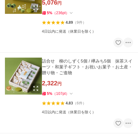
5,076
円
5
%
（
236
pt
）
4.89
（
9
件
）
4日以内に発送（休業日を除く）
詰合せ 柳のしずく5個 / 欅みち5個 抹茶スイ
ーツ・和菓子ギフト・お祝いお菓子・お土産・
贈り物・ご進物
2,322
円
5
%
（
107
pt
）
4.83
（
6
件
）
4日以内に発送（休業日を除く）