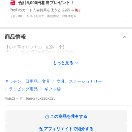
合計5,000円相当プレゼント！
22
0
PayPayカード入会特典を使うと
円
円
うち2,000円相当は利用先・期間限定。他条件あり
商品情報
【いと重オリジナル 紙袋 小】
サイズ：高さ27.5×横22×マチ12.5cm
もっと見る
キッチン、日用品、文具
文具、ステーショナリー
ラッピング用品
ギフト袋
商品
コード：
bag-275x220x125
この商品を共有する
アフィリエイトで紹介する