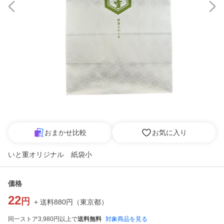
おまかせ比較
お気に入り
いと重オリジナル 紙袋小
価格
22
円
+ 送料
880
円
（
東京都
）
同一ストア3,980円以上で
送料無料
対象商品を見る