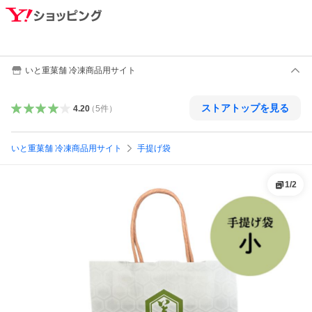
いと重菓舗 冷凍商品用サイト
ストアトップを見る
4.20
（
5
件
）
いと重菓舗 冷凍商品用サイト
手提げ袋
1
/
2