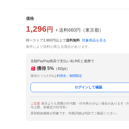
価格
1,296
円
+ 送料
660
円
（
東京都
）
同一ストア3,980円以上で
送料無料
対象商品を見る
条件により送料が異なる場合があります。
全額PayPay残高で支払い&LINEと連携で
獲得
5
%
（
60
pt）
獲得のうち4.5%は
利用先・期間限定
ログインして確認
ご注意
表示よりも実際の付与数・付与率が少ない場合があります（
与上限、未確定の付与等）
原則税抜価格が対象です。特典詳細は内訳でご確認ください。