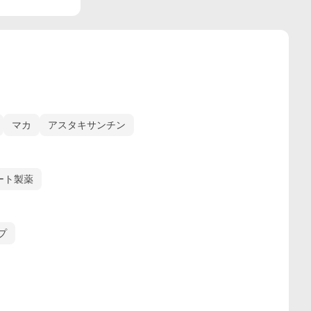
マカ
アスタキサンチン
ート製薬
プ