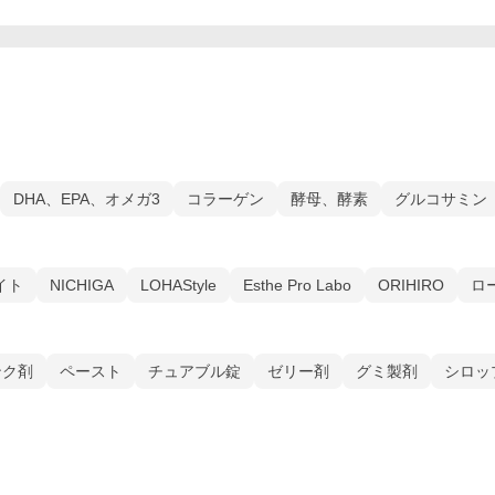
DHA、EPA、オメガ3
コラーゲン
酵母、酵素
グルコサミン
イト
NICHIGA
LOHAStyle
Esthe Pro Labo
ORIHIRO
ロ
ンク剤
ペースト
チュアブル錠
ゼリー剤
グミ製剤
シロッ