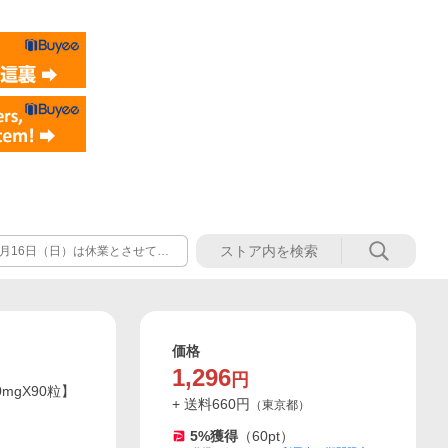
年8月16日（日）は休業とさせてい
わせにつきましては、2026年8
価格
1,296
円
mgX90粒】
+ 送料
660
円
（
東京都
）
5
%獲得
（
60
pt）