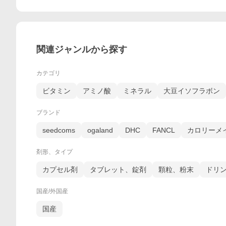
関連ジャンルから探す
カテゴリ
ビタミン
アミノ酸
ミネラル
大豆イソフラボン
ブランド
seedcoms
ogaland
DHC
FANCL
カロリーメ
剤形、タイプ
カプセル剤
タブレット、錠剤
顆粒、粉末
ドリ
国産/外国産
国産