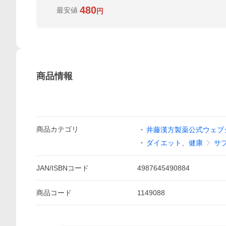
480
最安値
円
商品情報
商品
カテゴリ
井藤漢方製薬公式ウェブシ
ダイエット、健康
サ
JAN/ISBNコード
4987645490884
商品
コード
1149088