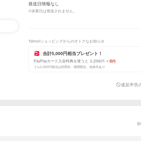
発送日情報なし
※休業日は発送されません。
Yahoo!ショッピングからのオトクなお知らせ
合計5,000円相当プレゼント！
1,296
0
PayPayカード入会特典を使うと
円
円
うち2,000円相当は利用先・期間限定。他条件あり
違反申告
8