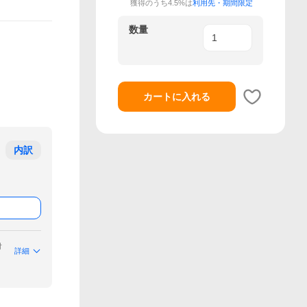
獲得のうち4.5%は
利用先・期間限定
数量
カートに入れる
内訳
付
詳細