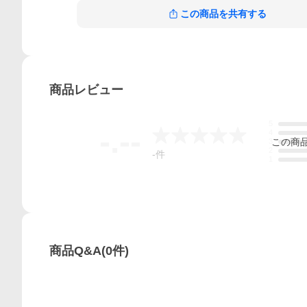
この商品を共有する
商品
レビュー
5
-.--
4
この
商
3
2
-
件
1
商品Q&A
(
0
件)