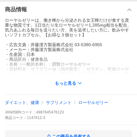
商品情報
ローヤルゼリーは、働き蜂から分泌される女王蜂だけが食する貴
重な物質です。1日当たり生ローヤルゼリー1,285mg相当を配合。
気力あふれる毎日を送りたい方、美を追求したい方に。飲みやす
いソフトカプセル。【お得な３個セット】
・広告文責：井藤漢方製薬株式会社 03-5380-6955
・メーカー：井藤漢方製薬株式会社
・生産国：日本
・商品区分：健康食品
・名称（一般的名称）：調製ローヤルゼリー
・原材料名：サフラワー油（国内製造）、ゼラチン、乾燥ローヤ
ルゼリー ／ グリセリン、乳化剤（大豆由来）、ミツロウ、酸
化防止剤（ビタミンＥ）
もっと見る
・内容量：180粒（1粒重量450mg・1粒内容量300mg）（1粒中：
生ローヤルゼリー換算428mg相当含有）
・賞味期限：パッケージに記載
・保存方法：高温・多湿、直射日光を避け、涼しい所に保管して
ダイエット、健康
サプリメント
ローヤルゼリー
ください。
・販売者：井藤漢方製薬株式会社 大阪府東大阪市長田東
JAN/ISBNコード：
4987645476123
商品
コード：
1147612-3
この商品を共有する