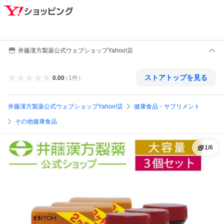
井藤漢方製薬公式ウェブショップYahoo!店
ストアトップを見る
0.00
（
1
件
）
井藤漢方製薬公式ウェブショップYahoo!店
健康食品・サプリメント
その他健康食品
1
/
6