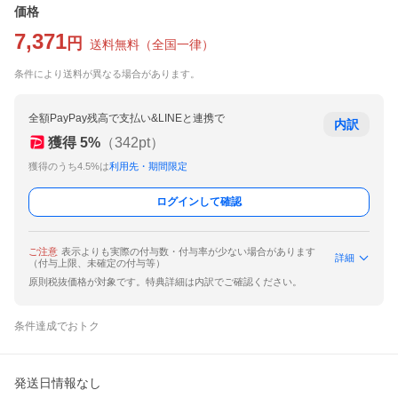
価格
7,371
円
送料無料
（
全国一律
）
条件により送料が異なる場合があります。
全額PayPay残高で支払い&LINEと連携で
内訳
獲得
5
%
（
342
pt）
獲得のうち4.5%は
利用先・期間限定
ログインして確認
ご注意
表示よりも実際の付与数・付与率が少ない場合があります
詳細
（付与上限、未確定の付与等）
原則税抜価格が対象です。特典詳細は内訳でご確認ください。
条件達成でおトク
発送日情報なし