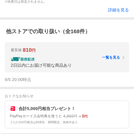
※休業日は発送されません。
詳細を見る
他ストアでの取り扱い（全
168
件）
810
最安値
円
一覧を見る
2日以内にお届け可能な商品あり
8/5 20:00
時点
おトクなお知らせ
合計5,000円相当プレゼント！
4,860
0
PayPayカード入会特典を使うと
円
円
うち2,000円相当は利用先・期間限定。他条件あり