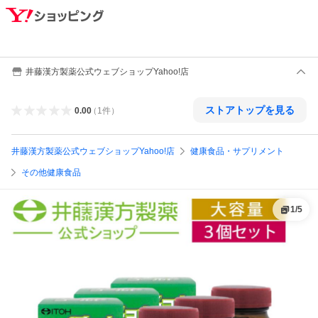
井藤漢方製薬公式ウェブショップYahoo!店
ストアトップを見る
0.00
（
1
件
）
井藤漢方製薬公式ウェブショップYahoo!店
健康食品・サプリメント
その他健康食品
1
/
5