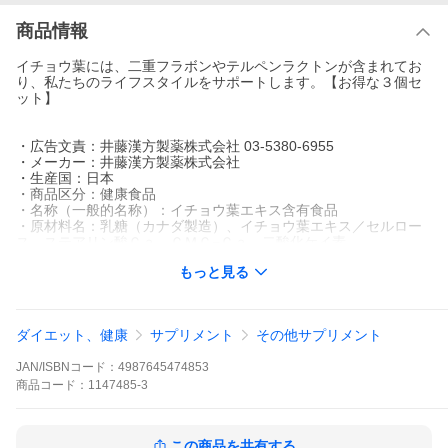
商品情報
イチョウ葉には、二重フラボンやテルペンラクトンが含まれてお
り、私たちのライフスタイルをサポートします。【お得な３個セ
ット】
・広告文責：井藤漢方製薬株式会社 03-5380-6955
・メーカー：井藤漢方製薬株式会社
・生産国：日本
・商品区分：健康食品
・名称（一般的名称）：イチョウ葉エキス含有食品
・原材料名：乳糖（カナダ製造）、イチョウ葉エキス／セルロー
ス、ステアリン酸Ｃａ、ＣＭＣ−Ｃａ、二酸化ケイ素
・内容量：60ｇ（250mg×240粒）
もっと見る
・賞味期限：パッケージに記載
・保存方法：高温・多湿、直射日光を避け、涼しい所に保管して
ください。
・販売者：井藤漢方製薬株式会社 大阪府東大阪市長田東
ダイエット、健康
サプリメント
その他サプリメント
JAN/ISBNコード：
4987645474853
商品
コード：
1147485-3
この商品を共有する