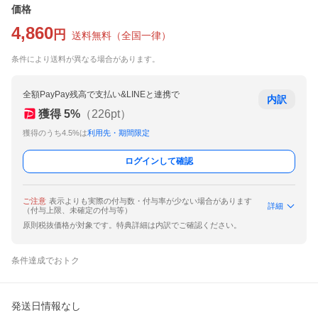
価格
4,860
円
送料無料
（
全国一律
）
条件により送料が異なる場合があります。
全額PayPay残高で支払い&LINEと連携で
内訳
獲得
5
%
（
226
pt）
獲得のうち4.5%は
利用先・期間限定
ログインして確認
ご注意
表示よりも実際の付与数・付与率が少ない場合があります
詳細
（付与上限、未確定の付与等）
原則税抜価格が対象です。特典詳細は内訳でご確認ください。
条件達成でおトク
発送日情報なし