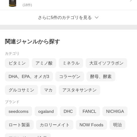
(
18
件)
さらに5件のカテゴリを見る
関連ジャンルから探す
カテゴリ
ビタミン
アミノ酸
ミネラル
大豆イソフラボン
DHA、EPA、オメガ3
コラーゲン
酵母、酵素
グルコサミン
マカ
アスタキサンチン
ブランド
seedcoms
ogaland
DHC
FANCL
NICHIGA
ロート製薬
カロリーメイト
NOW Foods
明治