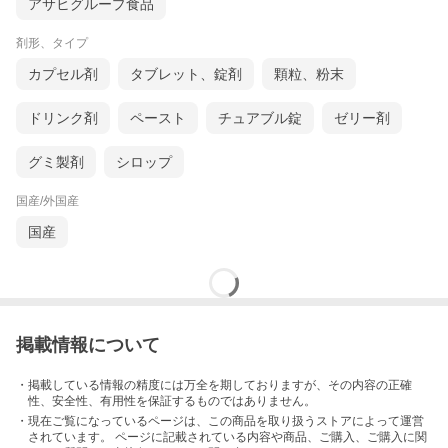
アサヒグループ食品
剤形、タイプ
カプセル剤
タブレット、錠剤
顆粒、粉末
ドリンク剤
ペースト
チュアブル錠
ゼリー剤
グミ製剤
シロップ
国産/外国産
国産
掲載情報について
・掲載している情報の精度には万全を期しておりますが、その内容の正確
性、安全性、有用性を保証するものではありません。
・現在ご覧になっているページは、この
商品
を取り扱うストアによって運営
されています。 ページに記載されている内容
や商品、ご購入
、ご購入に関