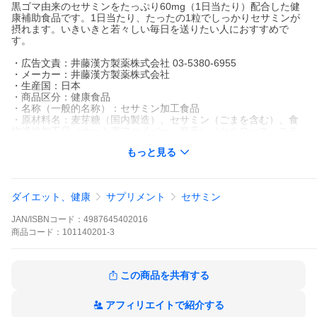
黒ゴマ由来のセサミンをたっぷり60mg（1日当たり）配合した健
康補助食品です。1日当たり、たったの1粒でしっかりセサミンが
摂れます。いきいきと若々しい毎日を送りたい人におすすめで
す。
・広告文責：井藤漢方製薬株式会社 03-5380-6955
・メーカー：井藤漢方製薬株式会社
・生産国：日本
・商品区分：健康食品
・名称（一般的名称）：セサミン加工食品
・原材料名：麦芽糖（国内製造）、セサミン（ごまを含む）、食
物繊維加工品（オート麦ファイバー、寒天）／セルロース、ステ
アリン酸Ca、二酸化ケイ素、CMC-Ca、HPMC
もっと見る
・内容量：7.56g（252mg×30粒）
・賞味期限：パッケージに記載
・保存方法：高温・多湿、直射日光を避け、涼しい所に保管して
ください。
ダイエット、健康
サプリメント
セサミン
・販売者：井藤漢方製薬株式会社 大阪府東大阪市長田東
JAN/ISBNコード：
4987645402016
商品
コード：
101140201-3
この商品を共有する
アフィリエイトで紹介する