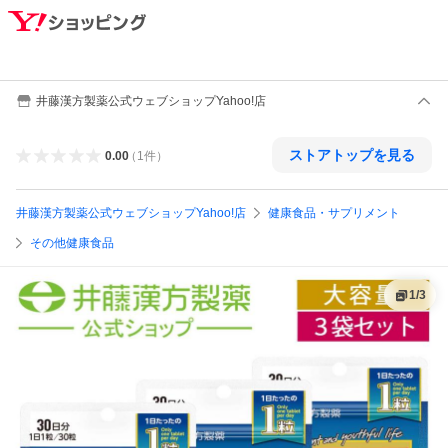
井藤漢方製薬公式ウェブショップYahoo!店
ストアトップを見る
0.00
（
1
件
）
井藤漢方製薬公式ウェブショップYahoo!店
健康食品・サプリメント
その他健康食品
1
/
3