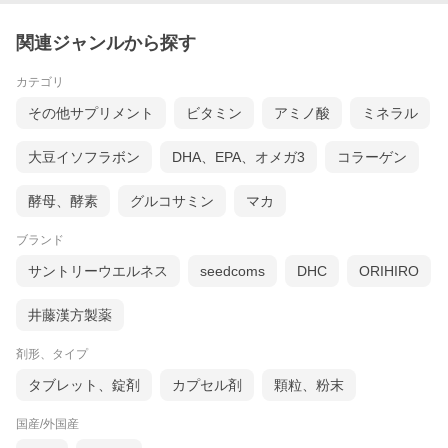
関連ジャンルから探す
カテゴリ
その他サプリメント
ビタミン
アミノ酸
ミネラル
大豆イソフラボン
DHA、EPA、オメガ3
コラーゲン
酵母、酵素
グルコサミン
マカ
ブランド
サントリーウエルネス
seedcoms
DHC
ORIHIRO
井藤漢方製薬
剤形、タイプ
タブレット、錠剤
カプセル剤
顆粒、粉末
国産/外国産