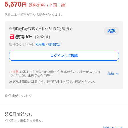
5,670
円
送料無料
（
全国一律
）
条件により送料が異なる場合があります。
全額PayPay残高で支払い&LINEと連携で
内訳
獲得
5
%
（
263
pt）
獲得のうち4.5%は
利用先・期間限定
ログインして確認
ご注意
表示よりも実際の付与数・付与率が少ない場合があります
詳細
（付与上限、未確定の付与等）
原則税抜価格が対象です。特典詳細は内訳でご確認ください。
条件達成でおトク
発送日情報なし
※休業日は発送されません。