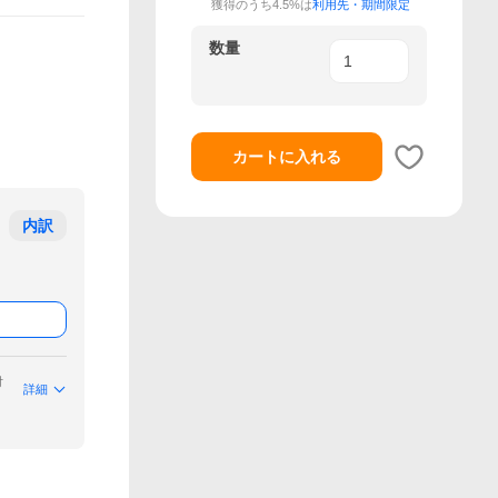
獲得のうち4.5%は
利用先・期間限定
数量
カートに入れる
内訳
付
詳細