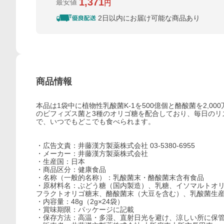
1,371
最安値
円
2日以内にお届け可能な商品あり
商品情報
本品は1袋中に植物性乳酸菌K-1を500億個と酪酸菌を2,
のビフィズス菌と3種のオリゴ糖を配合しており、毎日のリ
で、いつでもどこでも食べられます。
・広告文責：井藤漢方製薬株式会社 03-5380-6955
・メーカー：井藤漢方製薬株式会社
・生産国：日本
・商品区分：健康食品
・名称（一般的名称）：乳酸菌末・酪酸菌末含有食品
・原材料名：ぶどう糖（国内製造）、乳糖、イソマルトオ
フラクトオリゴ糖末、酪酸菌末（大豆を含む）、乳酸菌生
・内容量：48g（2g×24袋）
・賞味期限：パッケージに記載
・保存方法：高温・多湿、直射日光を避け、涼しい所に保