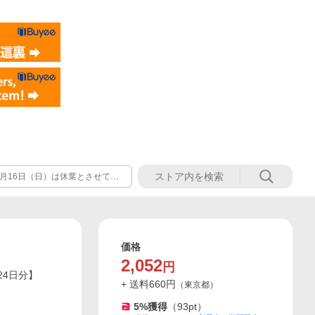
年8月16日（日）は休業とさせてい
わせにつきましては、2026年8
価格
2,052
円
24日分】
+ 送料
660
円
（
東京都
）
5
%獲得
（
93
pt）