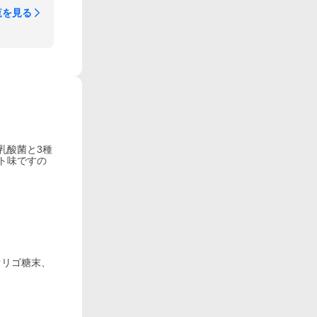
覧を見る
乳酸菌と3種
ト味ですの
オリゴ糖末、