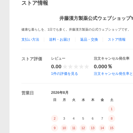
ストア情報
井藤漢方製薬公式ウェブショップYa
健康な暮らしを、1日でも多く。井藤漢方製薬の公式ウェブショップです。
支払い方法
送料・お届け
返品・交換
ストア情報
ストア評価
レビュー
注文キャンセル発生率
0.00
0.000％
1
件の評価を見る
注文キャンセル発生率
営業日
2026年8月
日
月
火
水
木
金
土
1
2
3
4
5
6
7
8
9
10
11
12
13
14
15