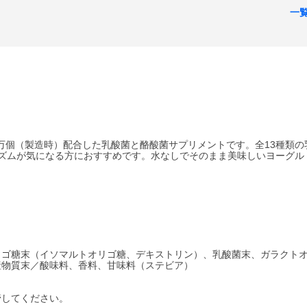
一
000万個（製造時）配合した乳酸菌と酪酸菌サプリメントです。全13種類の
ズムが気になる方におすすめです。水なしでそのまま美味しいヨーグル
リゴ糖末（イソマルトオリゴ糖、デキストリン）、乳酸菌末、ガラクト
産物質末／酸味料、香料、甘味料（ステビア）
管してください。