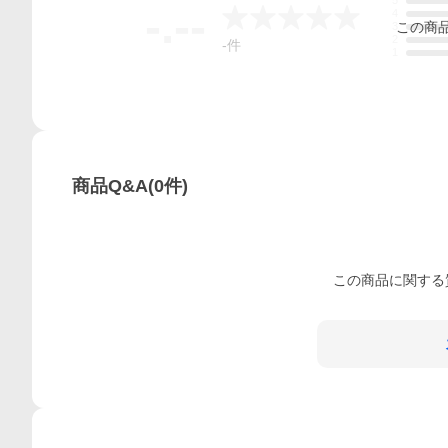
5
-.--
4
この
商
3
2
-
件
1
商品Q&A
(
0
件)
この
商品
に関する