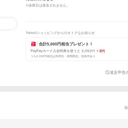
※休業日は発送されません。
Yahoo!ショッピングからのオトクなお知らせ
合計5,000円相当プレゼント！
2,052
0
PayPayカード入会特典を使うと
円
円
うち2,000円相当は利用先・期間限定。他条件あり
違反申告
8