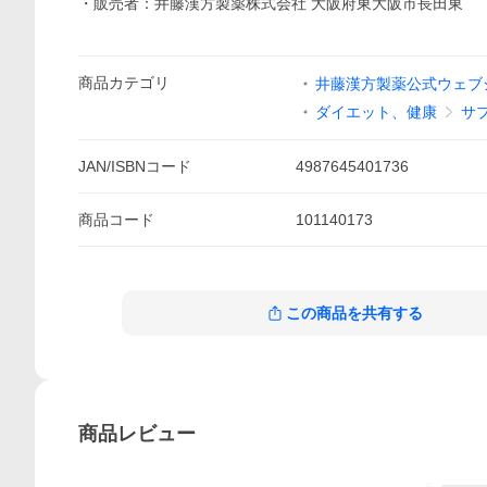
・販売者：井藤漢方製薬株式会社 大阪府東大阪市長田東
商品
カテゴリ
井藤漢方製薬公式ウェブシ
ダイエット、健康
サ
JAN/ISBNコード
4987645401736
商品
コード
101140173
この商品を共有する
商品
レビュー