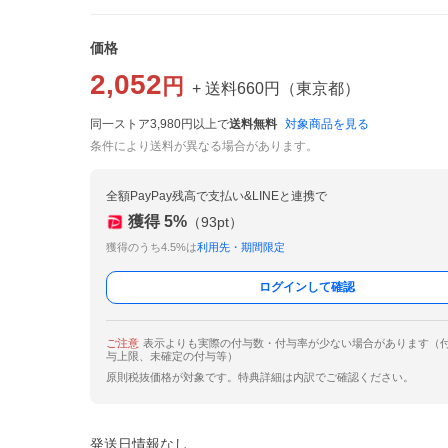
価格
2,052
円
+ 送料
660
円
（
東京都
）
同一ストア3,980円以上で
送料無料
対象商品を見る
条件により送料が異なる場合があります。
全額PayPay残高で支払い&LINEと連携で
獲得
5
%
（
93
pt）
獲得のうち4.5%は
利用先・期間限定
ログインして確認
ご注意
表示よりも実際の付与数・付与率が少ない場合があります（
与上限、未確定の付与等）
原則税抜価格が対象です。特典詳細は内訳でご確認ください。
発送日情報なし