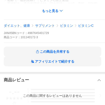
・名称（一般的名称）：ビタミンC加工食品
・原材料名：還元麦芽糖水飴（国内製造）／V.C、香料、甘味料
（ステビア、スクラロース）、着色料（V.B2）
もっと見る
・内容量：30g（2g×15袋）
・賞味期限：パッケージに記載
・保存方法：高温・多湿、直射日光を避け、涼しい所に保管して
ください。
ダイエット、健康
サプリメント
ビタミン
ビタミンC
・販売者：井藤漢方製薬株式会社 大阪府東大阪市長田東
JAN/ISBNコード：
4987645401729
商品
コード：
101140172-3
この商品を共有する
アフィリエイトで紹介する
商品レビュー
-.--
5
4
この
商品
に関するレビューはありません
3
2
1
-
件