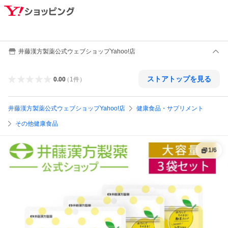
井藤漢方製薬公式ウェブショップYahoo!店
ストアトップを見る
0.00
（
1
件
）
井藤漢方製薬公式ウェブショップYahoo!店
健康食品・サプリメント
その他健康食品
1
/
6