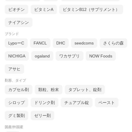
ビオチン
ビタミンA
ビタミンB12（サプリメント）
ナイアシン
ブランド
LypoーC
FANCL
DHC
seedcoms
さくらの森
NICHIGA
ogaland
ワカサプリ
NOW Foods
アサヒ
剤形、タイプ
カプセル剤
顆粒、粉末
タブレット、錠剤
シロップ
ドリンク剤
チュアブル錠
ペースト
グミ製剤
ゼリー剤
国産/外国産