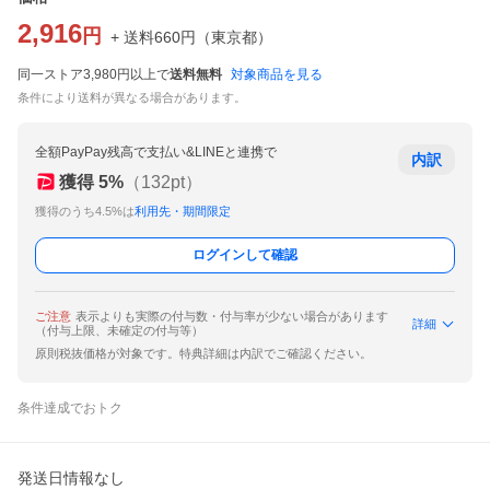
2,916
円
+ 送料
660
円
（
東京都
）
同一ストア3,980円以上で
送料無料
対象商品を見る
条件により送料が異なる場合があります。
全額PayPay残高で支払い&LINEと連携で
内訳
獲得
5
%
（
132
pt）
獲得のうち4.5%は
利用先・期間限定
ログインして確認
ご注意
表示よりも実際の付与数・付与率が少ない場合があります
詳細
（付与上限、未確定の付与等）
原則税抜価格が対象です。特典詳細は内訳でご確認ください。
条件達成でおトク
発送日情報なし