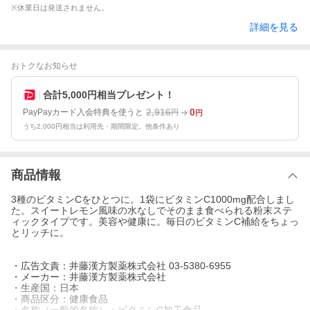
※休業日は発送されません。
詳細を見る
おトクなお知らせ
合計5,000円相当プレゼント！
2,916
0
PayPayカード入会特典を使うと
円
円
うち2,000円相当は利用先・期間限定。他条件あり
商品情報
3種のビタミンCをひとつに。1袋にビタミンC1000mg配合しまし
た。スイートレモン風味の水なしでそのまま食べられる粉末ステ
ィックタイプです。美容や健康に。毎日のビタミンC補給をちょっ
とリッチに。
・広告文責：井藤漢方製薬株式会社 03-5380-6955
・メーカー：井藤漢方製薬株式会社
・生産国：日本
・商品区分：健康食品