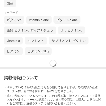
国産
キーワード
ビタミンc
vitamin c dhc
ビタミンc dhc
亜鉛 ビタミンc ディアナチュラ
dhc ビタミンc
vitamin c
インミスト
サプリメント ビタミン
ビタミン
ビタミンc 1kg
掲載情報について
・掲載している情報の精度には万全を期しておりますが、その内容の正確
性、安全性、有用性を保証するものではありません。
・現在ご覧になっているページは、この
商品
を取り扱うストアによって運営
されています。 ページに記載されている内容
や商品、ご購入
、ご購入に関
するご質問は、直接各ストアにお問い合わせください。