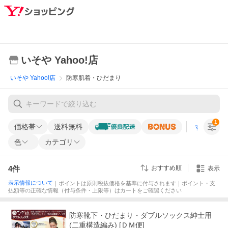
いそや Yahoo!店
いそや Yahoo!店
防寒肌着・ひだまり
1
価格帯
送料無料
すべての条
色
カテゴリ
4
件
おすすめ順
表示
表示情報について
｜ポイントは原則税抜価格を基準に付与されます｜ポイント・支
払額等の正確な情報（付与条件・上限等）はカートをご確認ください
防寒靴下・ひだまり・ダブルソックス紳士用
(二重構造編み) [ＤＭ便]