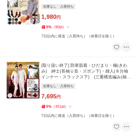
在庫なし
入荷待ち
1,980
円
5
%
（
90
pt
）
7日以内に発送（入荷待ち）（休業日を除く）
[取り扱い終了] 防寒肌着・ひだまり・極(きわ
み) 紳士(長袖Ｕ首・ズボン下)・婦人(８分袖
インナー・スラックス下) (三重構造編み(袖部
は二重))
在庫なし
入荷待ち
7,695
円
5
%
（
351
pt
）
7日以内に発送（入荷待ち）（休業日を除く）