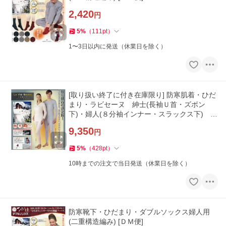
2,420
円
5
%
（
111
pt
）
1〜3日以内に発送（休業日を除く）
[取り扱い終了に付き在庫限り] 防寒肌着・ひだ
まり・ラビセーヌ 紳士(長袖Ｕ首・ズボン
下)・婦人(８分袖インナー・スラックス下)
(三重構造編み)
9,350
円
5
%
（
428
pt
）
10時までの注文で当日発送（休業日を除く）
防寒靴下・ひだまり・ダブルソックス婦人用
(二重構造編み) [ＤＭ便]