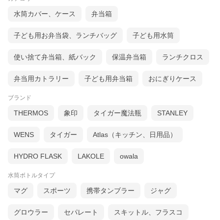
水筒カバー、ケース
弁当箱
子ども用お弁当袋、ランチバッグ
子ども用水筒
使い捨て弁当箱、紙バック
保温弁当箱
ランチクロス
弁当用カトラリー
子ども用弁当箱
おにぎりケース
ブランド
THERMOS
象印
タイガー魔法瓶
STANLEY
WENS
タイガー
Atlas（キッチン、日用品）
HYDRO FLASK
LAKOLE
owala
水筒ボトルタイプ
マグ
スポーツ
携帯タンブラー
ジャグ
グロウラー
セパレート
スキットル、フラスコ