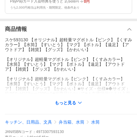
2,508
0
PayPayカード入会特典を使うと
円
円
うち2,000円相当は利用先・期間限定。他条件あり
商品情報
スケ593130 【オリジナル】超軽量マグボトル【ピンク】【くすみ
カラー】【水筒】【すいとう】【マグ】【ボトル】【遠足】【ア
ウトドア】【雑貨】【グッズ】【かわいい】
【オリジナル】超軽量マグボトル【ピンク】【くすみカラー】
【水筒】【すいとう】【マグ】【ボトル】【遠足】【アウトド
ア】【雑貨】【グッズ】【かわいい】
【オリジナル】超軽量マグボトル【ピンク】【くすみカラー】
【水筒】【すいとう】【マグ】【ボトル】【遠足】【アウトド
ア】【雑貨】【グッズ】【かわいい】■サイズ・仕様■◆サイズ：
約Φ58×H163mm(300ml)■当商品について■＊在庫状況により入荷
待ち・欠品になる場合がございます。予めご了承下さいますよう
もっと見る
お願いいたします。
【オリジナル】超軽量マグボトル【ピンク】【くすみカラー】
【水筒】【すいとう】【マグ】【ボトル】【遠足】【アウトド
キッチン、日用品、文具
弁当箱、水筒
水筒
ア】【雑貨】【グッズ】【かわいい】■サイズ・仕様■◆サイズ：
約Φ58×H163mm(300ml)■当商品について■＊在庫状況により入荷
JAN/ISBNコード：
4973307593130
待ち・欠品になる場合がございます。予めご了承下さいますよう