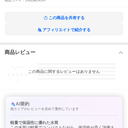
お願いいたします。
商品
コード：
146zak545m
【オリジナル】超軽量マグボトル【ピンク】【くすみカラー】
【水筒】【すいとう】【マグ】【ボトル】【遠足】【アウトド
ア】【雑貨】【グッズ】【かわいい】■サイズ・仕様■◆サイズ：
この商品を共有する
約Φ58×H163mm(300ml)■当商品について■＊在庫状況により入荷
待ち・欠品になる場合がございます。予めご了承下さいますよう
お願いいたします。
アフィリエイトで紹介する
商品レビュー
-.--
5
4
この
商品
に関するレビューはありません
3
2
1
-
件
AI要約
他ストアのレビューを含めて要約しています
軽量で保温性に優れた水筒
この水筒は軽量でコンパクトながら、保温性が高く評価さ