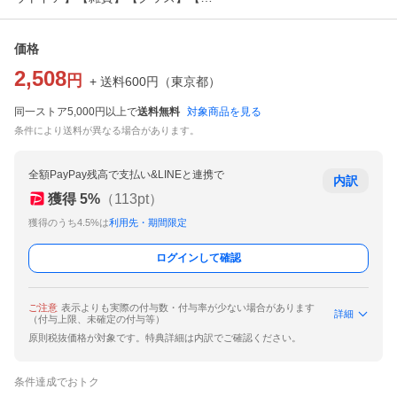
価格
2,508
円
+ 送料
600
円
（
東京都
）
同一ストア5,000円以上で
送料無料
対象商品を見る
条件により送料が異なる場合があります。
全額PayPay残高で支払い&LINEと連携で
内訳
獲得
5
%
（
113
pt）
獲得のうち4.5%は
利用先・期間限定
ログインして確認
ご注意
表示よりも実際の付与数・付与率が少ない場合があります
詳細
（付与上限、未確定の付与等）
原則税抜価格が対象です。特典詳細は内訳でご確認ください。
条件達成でおトク