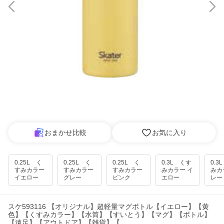
おまかせ比較
お気に入り
0.25L く
0.25L く
0.25L く
0.3L くす
0.3
すみカラー
すみカラー
すみカラー
みカラー イ
みカ
イエロー
グレー
ピンク
エロー
レー
スケ593116 【オリジナル】超軽量マグボトル【イエロー】【黄
色】【くすみカラー】【水筒】【すいとう】【マグ】【ボトル】
【遠足】【アウトドア】【雑貨】【…