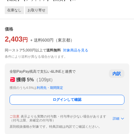
在庫なし
お取り寄せ
価格
2,403
円
+ 送料
600
円
（
東京都
）
同一ストア5,000円以上で
送料無料
対象商品を見る
条件により送料が異なる場合があります。
全額PayPay残高で支払い&LINEと連携で
内訳
獲得
5
%
（
109
pt）
獲得のうち4.5%は
利用先・期間限定
ログインして確認
ご注意
表示よりも実際の付与数・付与率が少ない場合があります
詳細
（付与上限、未確定の付与等）
原則税抜価格が対象です。特典詳細は内訳でご確認ください。