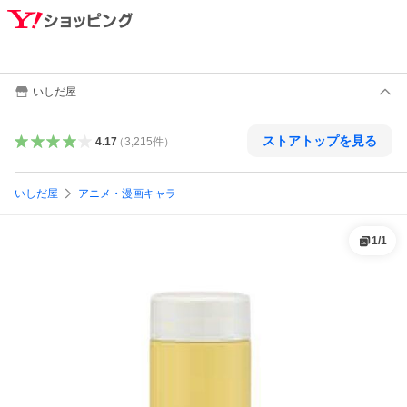
いしだ屋
ストアトップを見る
4.17
（
3,215
件
）
いしだ屋
アニメ・漫画キャラ
1
/
1