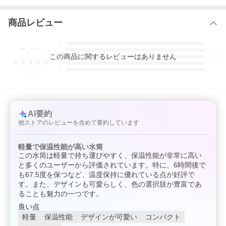
商品レビュー
-.--
5
4
この
商品
に関するレビューはありません
3
2
1
-
件
AI要約
他ストアのレビューを含めて要約しています
軽量で保温性能が高い水筒
この水筒は軽量で持ち運びやすく、保温性能が非常に高い
と多くのユーザーから評価されています。特に、6時間後で
も67.5度を保つなど、温度保持に優れている点が好評で
す。また、デザインも可愛らしく、色の選択肢が豊富であ
ることも魅力の一つです。
良い点
軽量
保温性能
デザインが可愛い
コンパクト