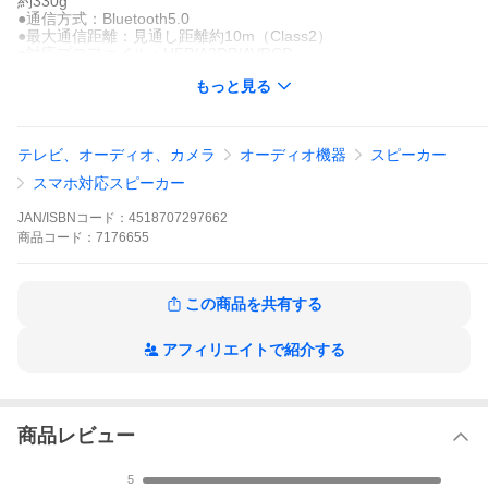
約330g
●通信方式：Bluetooth5.0
●最大通信距離：見通し距離約10m（Class2）
●対応プロファイル：HFP/A2DP/AVRCP
●対応コーデック：SBC
もっと見る
●ペアリング：最大ペアリング登録8台
●microSDスロット：再生可能ファイル形式/MP3
・microSD 32GBまで FAT32フォーマット
●連続通話時間：最大約17時間※
テレビ、オーディオ、カメラ
オーディオ機器
スピーカー
●音楽再生時間：最大約26時間※
●充電コネクタ：microUSB
スマホ対応スピーカー
※仕様状況などにより異なります。
●USB端子：USB-A/microUSB
JAN/ISBNコード：
4518707297662
●ケーブル長さ：約60cm
商品
コード：
7176655
この商品を共有する
（検索用：Bluetoothスピーカー・ネットバンド・ワイヤレススピ
ーカー・Bluetooth・スピーカー・ハンズフリー・耳をふさがな
い・首にかけるだけ・多摩電子工業・4518707297662）
アフィリエイトで紹介する
商品レビュー
5