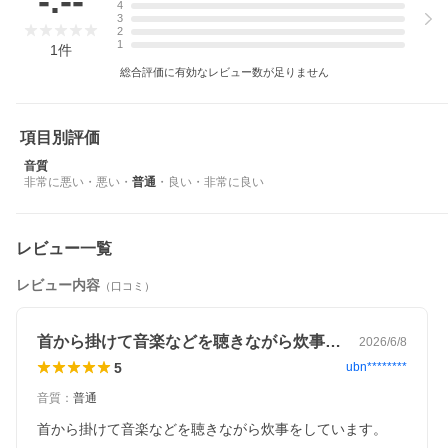
-.--
4
[優良配送・届け日指定対象商品に関しまして]
3
下記の場合は対象外となります。
2
1
・13時以降(休業日は12時以降)のご注文の場合
1
件
・お届け先が対象地域外の場合(離島含む)
総合評価に有効なレビュー数が足りません
・決済完了確認にお時間を頂戴する場合
・銀行振込をご選択の場合
・ご注文時備考欄(ストアへのご要望)にご記入がある場合
・郵便番号や住所に誤りがある場合
項目別評価
・15点以上ご注文頂いた場合
・翌日優良配送対象外の商品とご一緒にご注文いただいた場合
音質
・設置をご希望の場合
非常に悪い
・
悪い
・
普通
・
良い
・
非常に良い
レビュー一覧
レビュー内容
（口コミ）
首から掛けて音楽などを聴きながら炊事を…
2026/6/8
5
ubn********
音質
：
普通
首から掛けて音楽などを聴きながら炊事をしています。