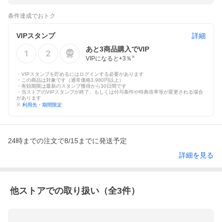
条件達成でおトク
VIPスタンプ
詳細
あと
3
商品購入でVIP
VIPになると+
3
％
※
・VIPスタンプを貯めるにはログインする必要があります
・この商品は対象です（通常価格3,980円以上）
・有効期限は最新のスタンプ獲得から30日間です
・当ストアのVIPスタンプが終了、もしくは付与条件や特典倍率等が変更される場合
があります
※
利用先・期間限定
24時までの注文で8/15までに発送予定
詳細を見る
他ストアでの取り扱い（全
3
件）