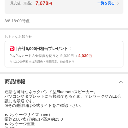
7,678
最安値
（新品）
一覧を見る
円
8/8 18:00
時点
おトクなお知らせ
合計5,000円相当プレゼント！
9,030
4,030
PayPayカード入会特典を使うと
円
円
うち2,000円相当は利用先・期間限定。他条件あり
商品情報
通話も可能なネックバンド型Bluetoothスピーカー。
パソコンやタブレットにも接続できるため、テレワークやWEB会
議にも最適です。
※その他詳細は公式サイトをご確認下さい。
●パッケージサイズ（cm）
幅約23.8×奥行約6.1×高さ約23.8
●パッケージ重量