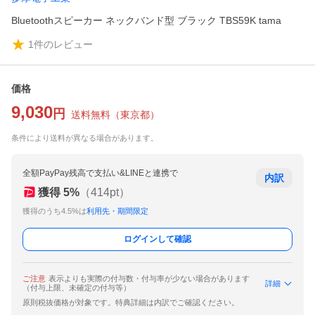
Bluetoothスピーカー ネックバンド型 ブラック TBS59K tama
1
件のレビュー
価格
9,030
円
送料無料
（
東京都
）
条件により送料が異なる場合があります。
全額PayPay残高で支払い&LINEと連携で
内訳
獲得
5
%
（
414
pt）
獲得のうち4.5%は
利用先・期間限定
ログインして確認
ご注意
表示よりも実際の付与数・付与率が少ない場合があります
詳細
（付与上限、未確定の付与等）
原則税抜価格が対象です。特典詳細は内訳でご確認ください。