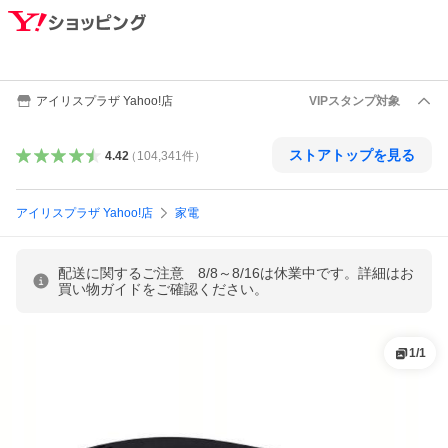
アイリスプラザ Yahoo!店
VIPスタンプ対象
ストアトップを見る
4.42
（
104,341
件
）
アイリスプラザ Yahoo!店
家電
配送に関するご注意 8/8～8/16は休業中です。詳細はお
買い物ガイドをご確認ください。
1
/
1