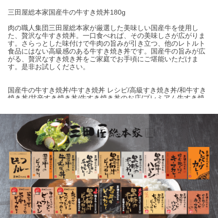
三田屋総本家国産牛の牛すき焼丼180g
肉の職人集団三田屋総本家が厳選した美味しい国産牛を使用し
た、贅沢な牛すき焼丼。一口食べれば、その美味しさが広がりま
す。さらっとした味付けで牛肉の旨みが引き立つ、他のレトルト
食品にはない高級感のある牛すき焼き丼です。国産牛の旨みが広
がる、贅沢なすき焼き丼をご家庭でお手頃にご堪能いただけま
す。是非お試しください。
国産牛の牛すき焼丼/牛すき焼丼 レシピ/高級すき焼き丼/和牛すき
焼き丼/甘辛すき焼き丼/牛すき焼き丼のお店/プレミアム牛すき焼
き丼/本格すき焼き丼/牛すき焼き丼レストラン/牛肉丼/すき焼き風
すき焼き丼 レトルト/レトルト すき焼き丼/すき焼き丼 缶詰/プレミ
アムすき焼き丼 レトルト/和牛すき焼き丼 レトルト/牛丼 レトルト/
レトルト 牛肉丼 すき焼き風/本格すき焼き丼 レトルト/三田屋総本
家国産牛のすき焼き丼レトルト/三田屋カレー/三田屋牛肉/三田屋
総本家国産牛レトルト