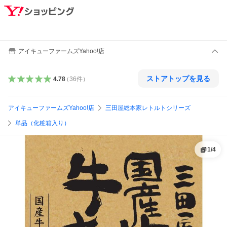
アイキューファームズYahoo!店
ストアトップを見る
4.78
（
36
件
）
アイキューファームズYahoo!店
三田屋総本家レトルトシリーズ
単品（化粧箱入り）
1
/
4