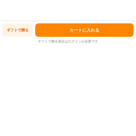
カートに入れる
ギフトで
贈る
ギフトで贈る場合はログインが必要です
もっと見る
食品
惣菜、料理
ごはんもの
丼
JAN/ISBNコード：
4920116017050
商品
コード：
14
この商品を共有する
アフィリエイトで紹介する