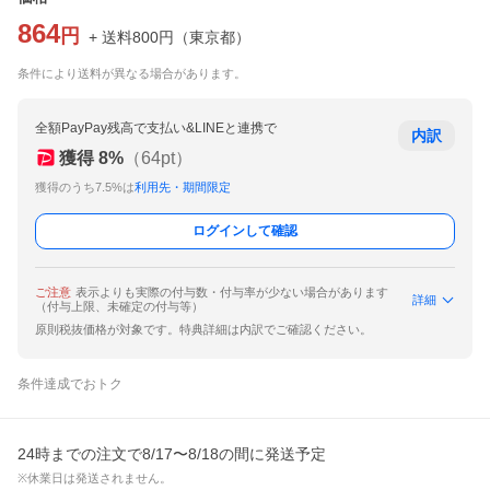
864
円
+ 送料
800
円
（
東京都
）
条件により送料が異なる場合があります。
全額PayPay残高で支払い&LINEと連携で
内訳
獲得
8
%
（
64
pt）
獲得のうち7.5%は
利用先・期間限定
ログインして確認
ご注意
表示よりも実際の付与数・付与率が少ない場合があります
詳細
（付与上限、未確定の付与等）
原則税抜価格が対象です。特典詳細は内訳でご確認ください。
条件達成でおトク
24時までの注文で8/17〜8/18の間に発送予定
※休業日は発送されません。