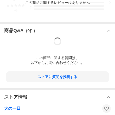
【保存方法】湿気を避け涼しいところで保存して下さい。
この
商品
に関するレビューはありません
3
【成分表】
2
粗たんぱく質 79.5%以上
1
-
件
粗脂肪 5.7%以上
粗繊維 0.0%以下
粗灰分 1.4%以下
水分 15.4%以下
エ ネ ル ギ ー 369kcal / 100g
商品Q&A
（
0
件）
ヒアルロン酸含有量 3.6%
【給 与 量】
超小型犬（5kg以下）2杯以下
小型犬（5〜15kg）2〜3杯
中型犬・大型犬（15kg以上）3〜4杯
（付属スプーン1杯:約1g）
この
商品
に関する質問は、
【原 材 料】鶏とさか 九州産
【原 材 国】日本
以下からお問い合わせください。
【配送方法】クリックポスト8ヶまで/宅配便無制限
ストアに質問を投稿する
※天然素材を用いた完全無添加商品ですので、色・サイズ・形な
どにバラツキがございます。予めご了承ください。
※お子様の手の届かない場所での保管をお願いいたします。
※ワンちゃんの食べ方によっては、ノドに詰まらせる可能性もご
ざいます。必ず飼い主さまの目の届く場所でお与えください。
ストア情報
※主食ではございません。与え過ぎない様ご注意ください。
犬の一日