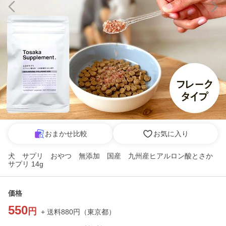
おまかせ比較
お気に入り
犬 サプリ おやつ 無添加 国産 九州産ヒアルロン酸とさか
サプリ 14g
価格
550
円
+ 送料
880
円
（
東京都
）