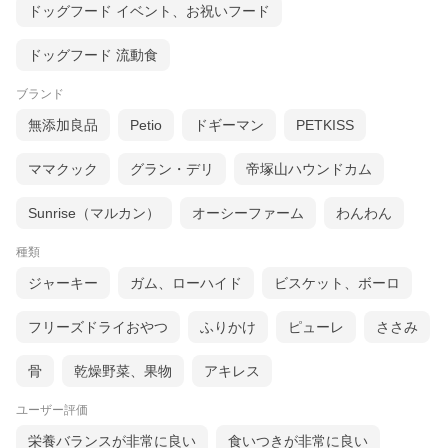
ドッグフード イベント、お祝いフード
ドッグフード 流動食
ブランド
無添加良品
Petio
ドギーマン
PETKISS
ママクック
グラン・デリ
帝塚山ハウンドカム
Sunrise（マルカン）
オーシーファーム
わんわん
種類
ジャーキー
ガム、ローハイド
ビスケット、ボーロ
フリーズドライおやつ
ふりかけ
ピューレ
ささみ
骨
乾燥野菜、果物
アキレス
ユーザー評価
栄養バランスが非常に良い
食いつきが非常に良い