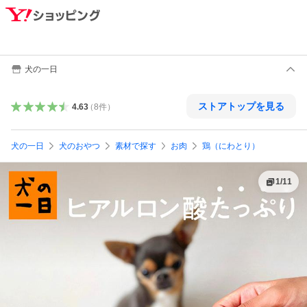
犬の一日
ストアトップを見る
4.63
（
8
件
）
犬の一日
犬のおやつ
素材で探す
お肉
鶏（にわとり）
1
/
11