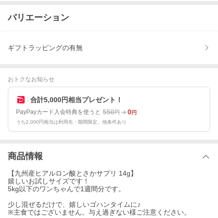
バリエーション
ギフトラッピングの有無
おトクなお知らせ
合計5,000円相当プレゼント！
550
0
PayPayカード入会特典を使うと
円
円
うち2,000円相当は利用先・期間限定。他条件あり
商品情報
【九州産ヒアルロン酸とさかサプリ 14g】
嬉しいお試しサイズです！
5kg以下のワンちゃんで1週間分です。
少し混ぜるだけで、嬉しいゴハンタイムに♪
※主食ではございません。与え過ぎない様ご注意ください。