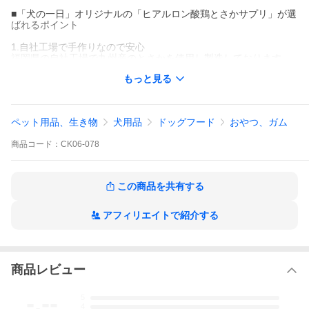
■「犬の一日」オリジナルの「ヒアルロン酸鶏とさかサプリ」が選
ばれるポイント
1.自社工場で手作りなので安心
福岡県の自社工場で九州産のとさかを使用し製造しております。
もっと見る
2.ヒアルロン酸&プロテイン含有
独自製法でヒアルロン酸の含有量を高めており、
乾燥段階で失われるヒアルロン酸成分を独自製法で一袋あたり（6
0g）2,100mg以上も含有しています。
ペット用品、生き物
犬用品
ドッグフード
おやつ、ガム
3.フレークタイプでシニアのワンちゃんにも最適
商品
コード：
CK06-078
フレークタイプなので与えやすく、手軽にごはんにも混ぜられる
ためオススメです。
☆スプーン付き☆
この商品を共有する
ヒアルロン酸でうるおいアップ☆
ごはんに少しずつふりかけて食欲もアップ♪ですよ。
アフィリエイトで紹介する
試食担当マルコは、パピーの頃から少しずつ与えて
毛艶もピカピカ☆（生まれつきかもしれませんが・・）
冬の関節が気になる時期にも、
うるおいのお助けサプリです。
商品レビュー
【内 容 量】14g
【賞味期限】製造より1年（未開封時 ※開封後はお早めにお与えく
-.--
5
ださい）
4