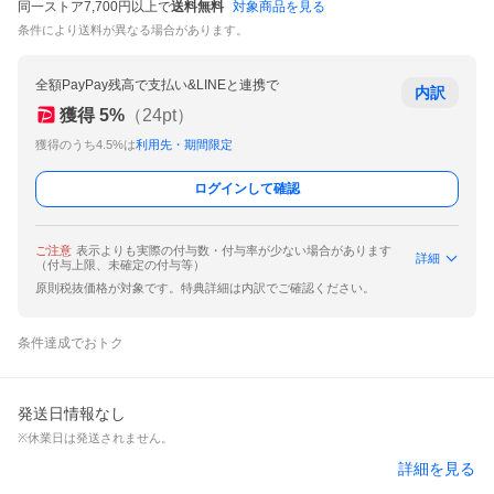
同一ストア7,700円以上で
送料無料
対象商品を見る
条件により送料が異なる場合があります。
全額PayPay残高で支払い&LINEと連携で
内訳
獲得
5
%
（
24
pt）
獲得のうち4.5%は
利用先・期間限定
ログインして確認
ご注意
表示よりも実際の付与数・付与率が少ない場合があります
詳細
（付与上限、未確定の付与等）
原則税抜価格が対象です。特典詳細は内訳でご確認ください。
条件達成でおトク
発送日情報なし
※休業日は発送されません。
詳細を見る