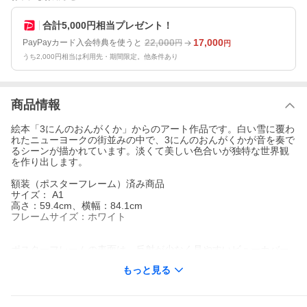
合計5,000円相当プレゼント！
22,000
17,000
PayPayカード入会特典を使うと
円
円
うち2,000円相当は利用先・期間限定。他条件あり
商品情報
絵本「3にんのおんがくか」からのアート作品です。白い雪に覆わ
れたニューヨークの街並みの中で、3にんのおんがくかが音を奏で
るシーンが描かれています。淡くて美しい色合いが独特な世界観
を作り出します。
額装（ポスターフレーム）済み商品
サイズ： A1
高さ：59.4cm、横幅：84.1cm
フレームサイズ：ホワイト
ポスターフレームの表面は、反射が少なく見やすいビューカバー
フィルムを使用。またUVブロックで紫外線カットし、変色を少な
もっと見る
くするものを使用しています。