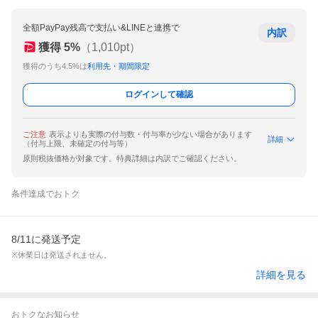
全額PayPay残高で支払い&LINEと連携で
内訳
獲得
5
%
（
1,010
pt）
獲得のうち4.5%は
利用先・期間限定
ログインして確認
ご注意
表示よりも実際の付与数・付与率が少ない場合があります
詳細
（付与上限、未確定の付与等）
原則税抜価格が対象です。特典詳細は内訳でご確認ください。
条件達成でおトク
8/11に発送予定
※休業日は発送されません。
詳細を見る
おトクなお知らせ