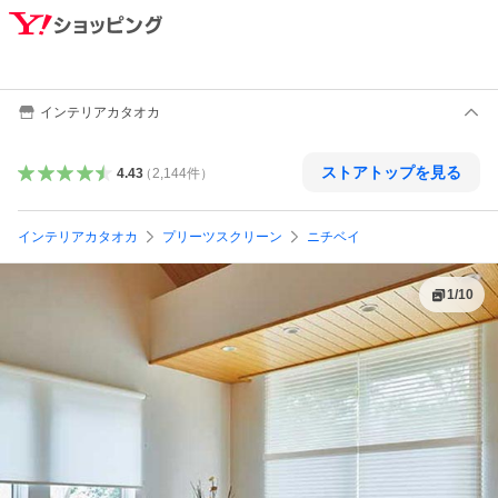
インテリアカタオカ
ストアトップを見る
4.43
（
2,144
件
）
インテリアカタオカ
プリーツスクリーン
ニチベイ
1
/
10