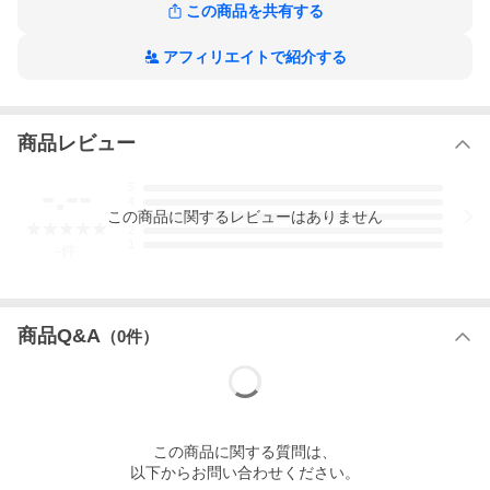
ツイン スマートコード式へ
この商品を共有する
ツイン ワンチェーン式へ
アフィリエイトで紹介する
ツイン 電動式へ
シングル コード式へ
商品レビュー
シングル スマートコード式へ
シングル チェーン式へ
-.--
5
4
シングル 電動式へ
この
商品
に関するレビューはありません
3
2
1
-
件
ヤフーで注文の場合は、サイズ別の価格表へ
商品Q&A
（
0
件）
詳しい商品情報ページへ
インテリアカタオカの商品一覧から探す
この
商品
に関する質問は、
以下からお問い合わせください。