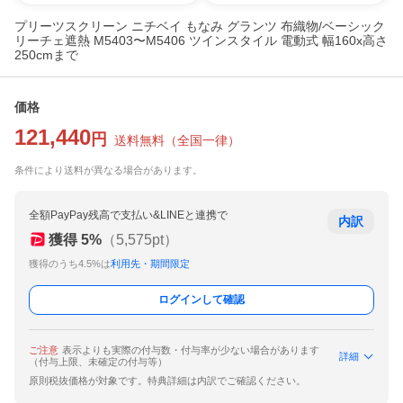
プリーツスクリーン ニチベイ もなみ グランツ 布織物/ベーシック
リーチェ遮熱 M5403〜M5406 ツインスタイル 電動式 幅160x高さ
250cmまで
価格
121,440
円
送料無料
（
全国一律
）
条件により送料が異なる場合があります。
全額PayPay残高で支払い&LINEと連携で
内訳
獲得
5
%
（
5,575
pt）
獲得のうち4.5%は
利用先・期間限定
ログインして確認
ご注意
表示よりも実際の付与数・付与率が少ない場合があります
詳細
（付与上限、未確定の付与等）
原則税抜価格が対象です。特典詳細は内訳でご確認ください。