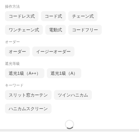
す。
操作方法
木の質感の空間に合う落ち着いた配色に加え、遮蔽性も確保する
こだわりのファブリックです。
コードレス式
コード式
チェーン式
ワンチェーン式
電動式
コードフリー
オーダー
オーダー
イージーオーダー
遮光等級
遮光1級（A++）
遮光1級（A）
キーワード
スリット窓カーテン
ツインハニカム
ハニカムスクリーン