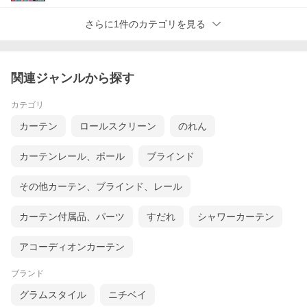
さらに1件のカテゴリを見る
プリーツスクリーンをピッタリサイズでオーダー
ご自宅の窓に合わせてプリーツスクリーンを幅5mm、高さは1cm
単位でオーダーできます。取付けは、ドライバー1本あれば簡単取
付出来ます。もなみシングルなら カーテンレール 取り付けも可能
関連ジャンルから探す
です。無料でカーテンレール取付けビスを同梱しますのでご指定
ください。実物の生地サンプルも無料でお送りしますので、色合
カテゴリ
いなど不安な方はサンプル請求をお申しください。
カーテン
ロールスクリーン
のれん
カーテンレール、ポール
ブラインド
その他カーテン、ブラインド、レール
和モダンにさりげなく調和する、織物ならではの生地の質感。
カーテン付属品、パーツ
すだれ
シャワーカーテン
シンプルかつ表情豊かな美しさが、空間を引き立てます。
アコーディオンカーテン
もなみ グランツ 布織物/ベーシック リーチ
ェ遮熱 M5403〜M5406
ブランド
グラムスタイル
ニチベイ
麻糸を粗く織り立てたような風合いと光沢感が魅力の遮熱生地で