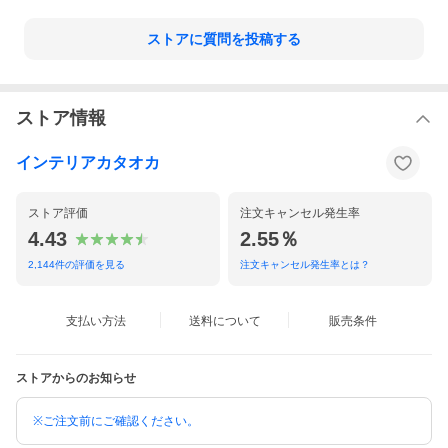
ストアに質問を投稿する
ストア情報
インテリアカタオカ
ストア評価
注文キャンセル発生率
4.43
2.55％
※操作コード・チェーンの長さについて！
2,144
件の評価を見る
注文キャンセル発生率とは？
プリーツスクリーン もなみ グランツ
支払い方法
送料について
販売条件
しなやかに調和し
光を纏う、和の趣
ストアからのお知らせ
もなみグランツは生地背面をつまんで溶着加工した部分にコード
を通す構造で部屋側にはコード穴やコードが出ないプリーツスク
※ご注文前にご確認ください。
リーンです。よりクオリティの高い窓まわりを演出することがで
きます。