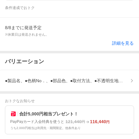
条件達成でおトク
8/8までに発送予定
※休業日は発送されません。
詳細を見る
バリエーション
●製品名、●色柄No．、●部品色、●取付方法、●不透明生地配置、●
おトクなお知らせ
合計5,000円相当プレゼント！
121,440
116,440
PayPayカード入会特典を使うと
円
円
うち2,000円相当は利用先・期間限定。他条件あり