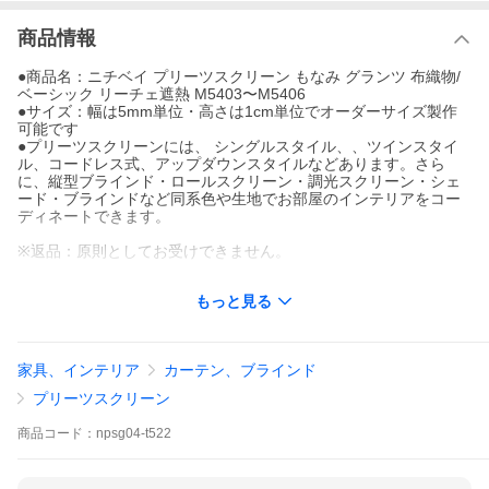
商品情報
●商品名：ニチベイ プリーツスクリーン もなみ グランツ 布織物/
ベーシック リーチェ遮熱 M5403〜M5406
●サイズ：幅は5mm単位・高さは1cm単位でオーダーサイズ製作
可能です
●プリーツスクリーンには、 シングルスタイル、、ツインスタイ
ル、コードレス式、アップダウンスタイルなどあります。さら
に、縦型ブラインド・ロールスクリーン・調光スクリーン・シェ
ード・ブラインドなど同系色や生地でお部屋のインテリアをコー
ディネートできます。
※返品：原則としてお受けできません。
★ページ内検索生地品番一覧：M5403 M5404 M5405 M5406
もっと見る
※ご注文前にご確認ください。
家具、インテリア
カーテン、ブラインド
プリーツスクリーン
↓簡単注文フォームへ(本店に移動)↓
商品
コード：
npsg04-t522
ツイン コード式へ