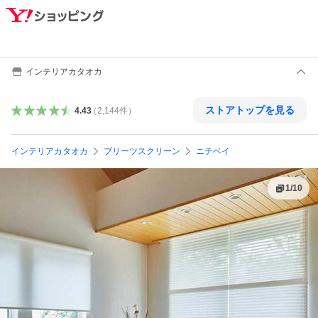
インテリアカタオカ
ストアトップを見る
4.43
（
2,144
件
）
インテリアカタオカ
プリーツスクリーン
ニチベイ
1
/
10