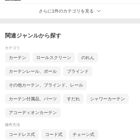
さらに1件のカテゴリを見る
プリーツスクリーンをピッタリサイズでオーダー
ご自宅の窓に合わせてプリーツスクリーンを幅5mm、高さは1cm
単位でオーダーできます。取付けは、ドライバー1本あれば簡単取
付出来ます。もなみシングルなら カーテンレール 取り付けも可能
関連ジャンルから探す
です。無料でカーテンレール取付けビスを同梱しますのでご指定
ください。実物の生地サンプルも無料でお送りしますので、色合
カテゴリ
いなど不安な方はサンプル請求をお申しください。
カーテン
ロールスクリーン
のれん
カーテンレール、ポール
ブラインド
その他カーテン、ブラインド、レール
和モダンにさりげなく調和する、織物ならではの生地の質感。
カーテン付属品、パーツ
すだれ
シャワーカーテン
シンプルかつ表情豊かな美しさが、空間を引き立てます。
アコーディオンカーテン
もなみ グランツ 布織物/ベーシック リーチ
ェ遮熱 M5403〜M5406
操作方法
コードレス式
コード式
チェーン式
麻糸を粗く織り立てたような風合いと光沢感が魅力の遮熱生地で