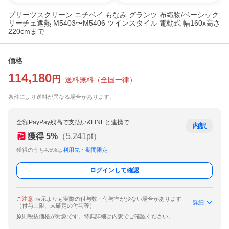
プリーツスクリーン ニチベイ もなみ グランツ 布織物/ベーシック
リーチェ遮熱 M5403〜M5406 ツインスタイル 電動式 幅160x高さ
220cmまで
価格
114,180
円
送料無料
（
全国一律
）
条件により送料が異なる場合があります。
全額PayPay残高で支払い&LINEと連携で
内訳
獲得
5
%
（
5,241
pt）
獲得のうち4.5%は
利用先・期間限定
ログインして確認
ご注意
表示よりも実際の付与数・付与率が少ない場合があります
詳細
（付与上限、未確定の付与等）
原則税抜価格が対象です。特典詳細は内訳でご確認ください。