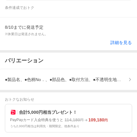
条件達成でおトク
8/10までに発送予定
※休業日は発送されません。
詳細を見る
バリエーション
●製品名、●色柄No．、●部品色、●取付方法、●不透明生地配置、●
おトクなお知らせ
合計5,000円相当プレゼント！
114,180
109,180
PayPayカード入会特典を使うと
円
円
うち2,000円相当は利用先・期間限定。他条件あり