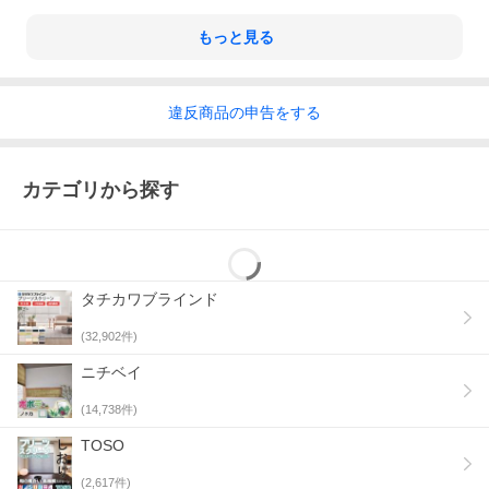
もっと見る
違反
商品の
申告をする
カテゴリから探す
タチカワブラインド
(
32,902
件)
ニチベイ
(
14,738
件)
TOSO
ツインスタイル ワンチェーン式 アラカルト 色柄 ： 上・デリス
遮熱 M5487／下・リーチェ遮熱 M5403 部品色 ： ホワイト
(
2,617
件)
（W）