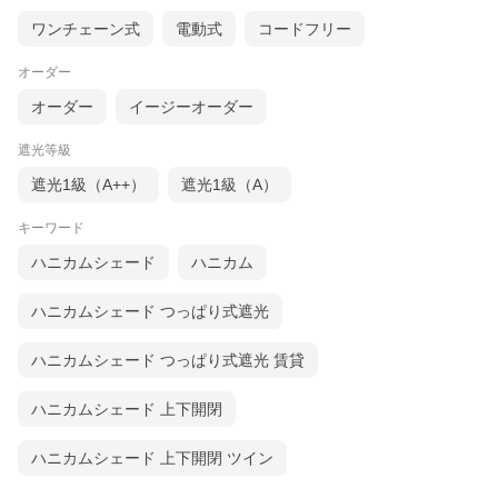
す。
木の質感の空間に合う落ち着いた配色に加え、遮蔽性も確保する
ワンチェーン式
電動式
コードフリー
こだわりのファブリックです。
オーダー
オーダー
イージーオーダー
遮光等級
遮光1級（A++）
遮光1級（A）
キーワード
ハニカムシェード
ハニカム
ハニカムシェード つっぱり式遮光
ハニカムシェード つっぱり式遮光 賃貸
ハニカムシェード 上下開閉
ハニカムシェード 上下開閉 ツイン