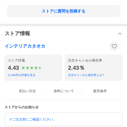
ストアに質問を投稿する
ストア情報
インテリアカタオカ
ストア評価
注文キャンセル発生率
4.43
2.43％
※操作コード・チェーンの長さについて！
2,144
件の評価を見る
注文キャンセル発生率とは？
プリーツスクリーン もなみ グランツ
支払い方法
送料について
販売条件
しなやかに調和し
光を纏う、和の趣
ストアからのお知らせ
もなみグランツは生地背面をつまんで溶着加工した部分にコード
を通す構造で部屋側にはコード穴やコードが出ないプリーツスク
※ご注文前にご確認ください。
リーンです。よりクオリティの高い窓まわりを演出することがで
きます。