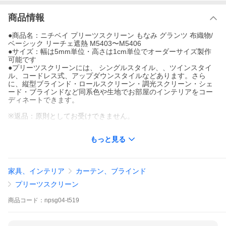
商品情報
●商品名：ニチベイ プリーツスクリーン もなみ グランツ 布織物/
ベーシック リーチェ遮熱 M5403〜M5406
●サイズ：幅は5mm単位・高さは1cm単位でオーダーサイズ製作
可能です
●プリーツスクリーンには、 シングルスタイル、、ツインスタイ
ル、コードレス式、アップダウンスタイルなどあります。さら
に、縦型ブラインド・ロールスクリーン・調光スクリーン・シェ
ード・ブラインドなど同系色や生地でお部屋のインテリアをコー
ディネートできます。
※返品：原則としてお受けできません。
★ページ内検索生地品番一覧：M5403 M5404 M5405 M5406
もっと見る
※ご注文前にご確認ください。
家具、インテリア
カーテン、ブラインド
プリーツスクリーン
↓簡単注文フォームへ(本店に移動)↓
商品
コード：
npsg04-t519
ツイン コード式へ