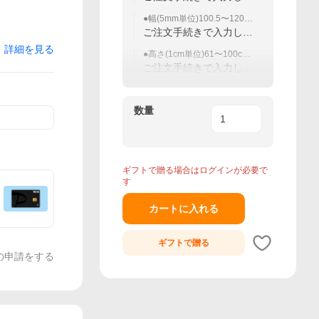
ください
●幅(5mm単位)100.5〜120c
m（60文字まで）
ご注文手続きで入力して
ください
詳細を見る
●高さ(1cm単位)61〜100cm
（60文字まで）
ご注文手続きで入力して
ください
数量
ギフトで贈る場合はログインが必要で
す
カートに入れる
ギフトで
贈る
の申請をする