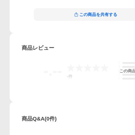
この商品を共有する
商品
レビュー
5
-.--
4
この
商
3
2
-
件
1
商品Q&A
(
0
件)