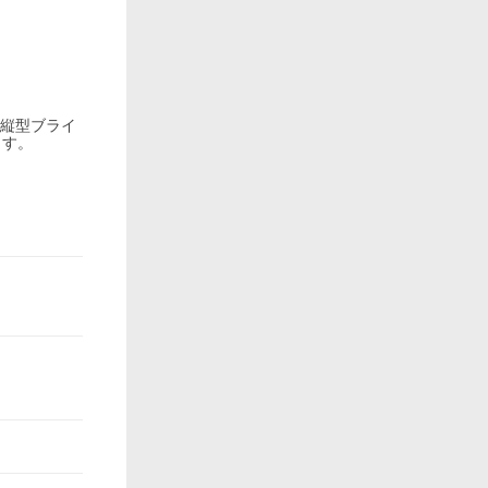
、縦型ブライ
ます。