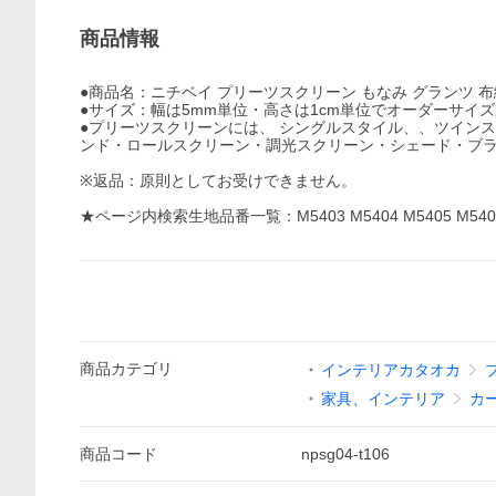
商品情報
●商品名：ニチベイ プリーツスクリーン もなみ グランツ 布織
●サイズ：幅は5mm単位・高さは1cm単位でオーダーサイ
●プリーツスクリーンには、 シングルスタイル、、ツイン
ンド・ロールスクリーン・調光スクリーン・シェード・ブ
※返品：原則としてお受けできません。
★ページ内検索生地品番一覧：M5403 M5404 M5405 M540
商品
カテゴリ
インテリアカタオカ
家具、インテリア
カ
商品
コード
npsg04-t106