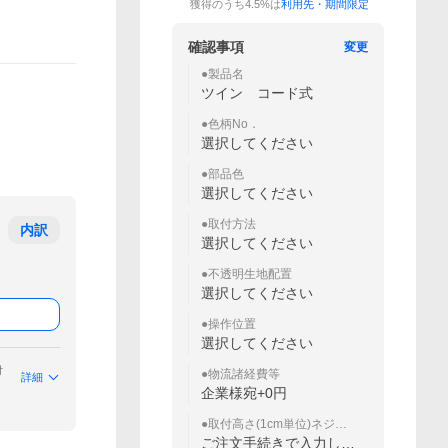
獲得のうち4.5%は
利用先・期間限定
確認事項
変更
●製品名
ツイン コード式
●色柄No．
選択してください
●部品色
選択してください
●取付方法
内訳
選択してください
●不透明生地配置
選択してください
●操作位置
選択してください
付
●物流諸経費等
詳細
企業様宛+0円
●取付高さ(1cm単位)ネジ
留〜床まで（60文字まで）
ご注文手続きで入力して