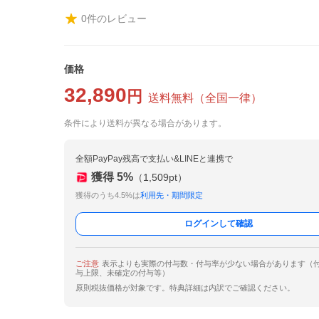
0
件のレビュー
価格
32,890
円
送料無料
（
全国一律
）
条件により送料が異なる場合があります。
全額PayPay残高で支払い&LINEと連携で
獲得
5
%
（
1,509
pt）
獲得のうち4.5%は
利用先・期間限定
ログインして確認
ご注意
表示よりも実際の付与数・付与率が少ない場合があります（
与上限、未確定の付与等）
原則税抜価格が対象です。特典詳細は内訳でご確認ください。