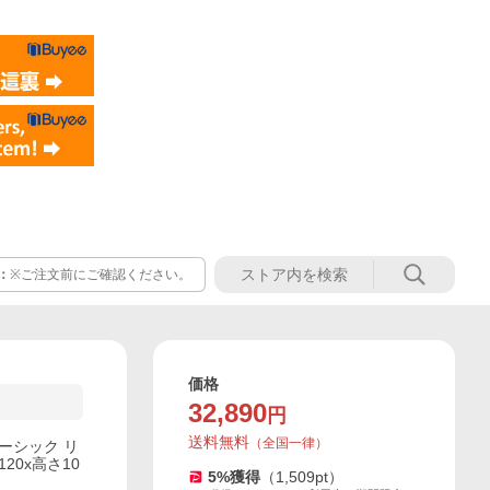
：
※ご注文前にご確認ください。
価格
32,890
円
送料無料
（
全国一律
）
ーシック リ
20x高さ10
5
%獲得
（
1,509
pt）