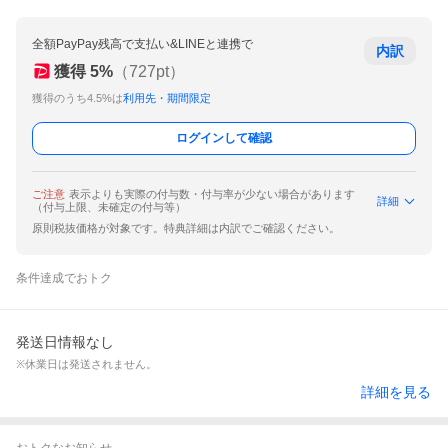
全額PayPay残高で支払い&LINEと連携で
内訳
獲得
5
%
（
727
pt）
獲得のうち4.5%は
利用先・期間限定
ログインして確認
ご注意
表示よりも実際の付与数・付与率が少ない場合があります
詳細
（付与上限、未確定の付与等）
原則税抜価格が対象です。特典詳細は内訳でご確認ください。
条件達成でおトク
発送日情報なし
※休業日は発送されません。
詳細を見る