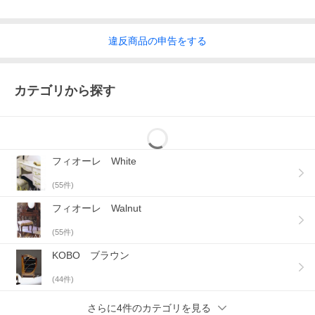
違反
商品の
申告をする
カテゴリから探す
フィオーレ White
(
55
件)
フィオーレ Walnut
(
55
件)
KOBO ブラウン
(
44
件)
さらに4件のカテゴリを見る