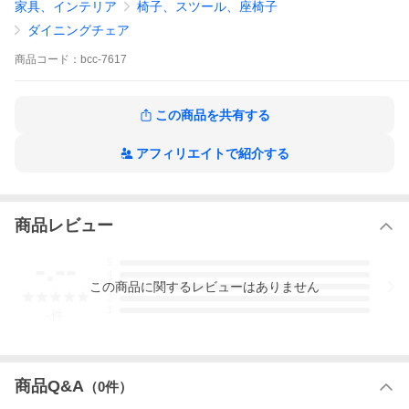
家具、インテリア
椅子、スツール、座椅子
ダイニングチェア
商品
コード：
bcc-7617
この商品を共有する
アフィリエイトで紹介する
商品レビュー
-.--
5
4
この
商品
に関するレビューはありません
3
2
1
-
件
商品Q&A
（
0
件）