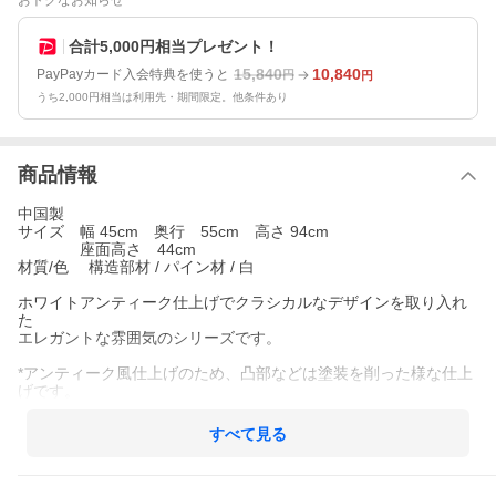
おトクなお知らせ
合計5,000円相当プレゼント！
15,840
10,840
PayPayカード入会特典を使うと
円
円
うち2,000円相当は利用先・期間限定。他条件あり
商品情報
中国製
サイズ 幅 45cm 奥行 55cm 高さ 94cm
座面高さ 44cm
材質/色 構造部材 / パイン材 / 白
ホワイトアンティーク仕上げでクラシカルなデザインを取り入れ
た
エレガントな雰囲気のシリーズです。
*アンティーク風仕上げのため、凸部などは塗装を削った様な仕上
げです。
すべて見る