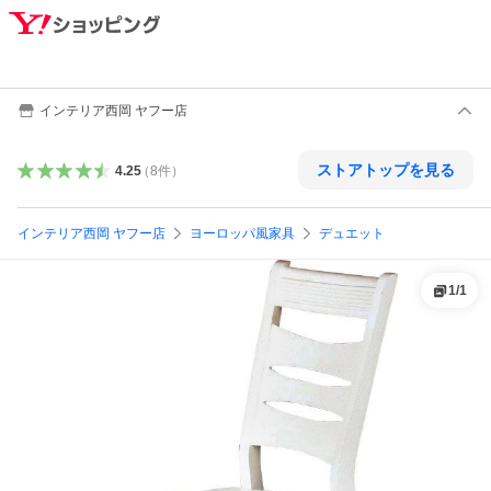
インテリア西岡 ヤフー店
ストアトップを見る
4.25
（
8
件
）
インテリア西岡 ヤフー店
ヨーロッパ風家具
デュエット
1
/
1