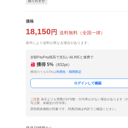
残りわずか
価格
18,150
円
送料無料
（
全国一律
）
条件により送料が異なる場合があります。
全額PayPay残高で支払い&LINEと連携で
獲得
5
%
（
832
pt）
獲得のうち4.5%は
利用先・期間限定
ログインして確認
ご注意
表示よりも実際の付与数・付与率が少ない場合があります（
与上限、未確定の付与等）
原則税抜価格が対象です。特典詳細は内訳でご確認ください。