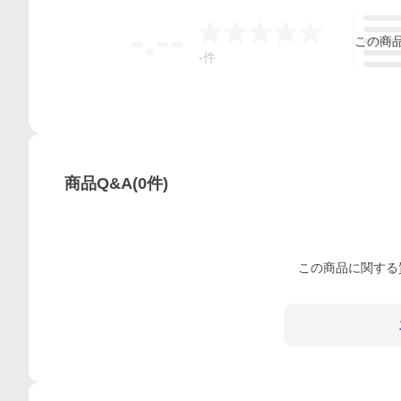
5
-.--
4
この
商
3
2
-
件
1
商品Q&A
(
0
件)
この
商品
に関する