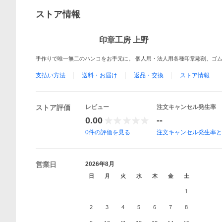
ストア情報
印章工房 上野
手作りで唯一無二のハンコをお手元に。 個人用・法人用各種印章彫刻、ゴ
支払い方法
送料・お届け
返品・交換
ストア情報
ストア評価
レビュー
注文キャンセル発生率
0.00
--
0
件の評価を見る
注文キャンセル発生率
営業日
2026年8月
日
月
火
水
木
金
土
1
2
3
4
5
6
7
8