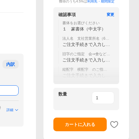
獲得のうち4.5%は
利用先・期間限定
確認事項
変更
書体をお選びください
１ 篆書体（中太字）
法人名 支社営業所名（60
文字まで）
ご注文手続きで入力して
ください
旧字のご指定 会⇒會など
（60文字まで）
ご注文手続きで入力して
内訳
ください
縦配字 横配字 のご指定
（60文字まで）
ご注文手続きで入力して
ください
数量
付
詳細
カートに入れる