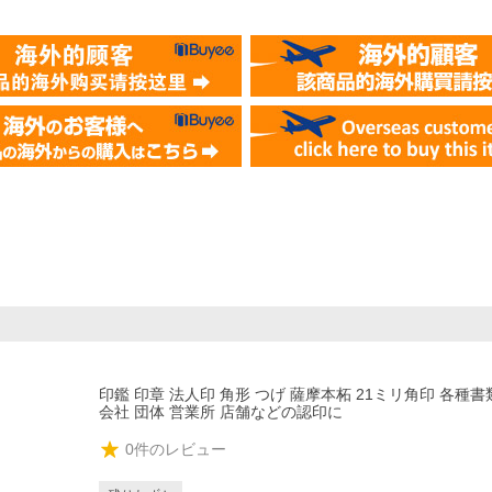
印鑑 印章 法人印 角形 つげ 薩摩本柘 21ミリ角印 各種書
会社 団体 営業所 店舗などの認印に
0
件のレビュー