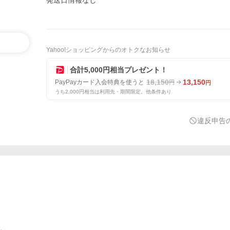
発送日情報なし
Yahoo!ショッピングからのオトクなお知らせ
合計5,000円相当プレゼント！
18,150
13,150
PayPayカード入会特典を使うと
円
円
うち2,000円相当は利用先・期間限定。他条件あり
違反申告