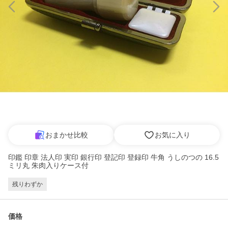
おまかせ比較
お気に入り
印鑑 印章 法人印 実印 銀行印 登記印 登録印 牛角 うしのつの 16.5
ミリ丸 朱肉入りケース付
残りわずか
価格