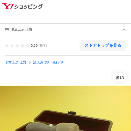
印章工房 上野
ストアトップを見る
0.00
（
0
件
）
印章工房 上野
法人用 実印 銀行印
1
/
3