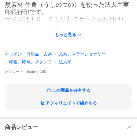
然素材 牛角（うしのつの）を使った法人用実
印銀行印です。
サイズは１６．５ミリ丸でケースをお付けし
てのご奉仕で、適度な粘りと堅さを持ち手ざ
わりも優しい印章です。
もっと見る
会社登記用・銀行登録用・領収印等お使い下
さい。
キッチン、日用品、文具
文具、ステーショナリー
印鑑、印章、スタンプ
法人印
書体別に材料を設定させていただいておりま
す。
商品
コード：
hojin-o-165
篆書体・古印体用に天丸さや付材（ダルマ
型）、印相体用に寸胴さや付材（棒状）を使
この商品を共有する
用します。
アフィリエイトで紹介する
【書体見本】
１ 篆書体
２ 印相体
３ 
商品レビュー