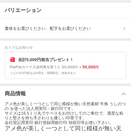
バリエーション
書体をお選びください、配字をお選びください
おトクなお知らせ
合計5,000円相当プレゼント！
55,000
50,000
PayPayカード入会特典を使うと
円
円
うち2,000円相当は利用先・期間限定。他条件あり
商品情報
アメ色が美しく一つとして同じ模様が無い天然素材 牛角 うしのつ
の を使った法人用実印・銀行印です。
サイズは16.5ミリ丸でケースをお付けしてのご奉仕で、適度な粘
りと堅さを持ち手ざわりも優しい印章です。
会社登記用実印 銀行登録用銀行印 領収印等お使い下さい。
アメ色が美しく一つとして同じ模様が無い天