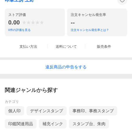
それぞれに用途が有りますので、出来る限り混用は
避けるようにしてください。
ストア評価
注文キャンセル発生率
0.00
--
0
件の評価を見る
注文キャンセル発生率とは？
支払い方法
送料について
販売条件
違反
商品の
申告をする
関連ジャンルから探す
カテゴリ
個人印
デザインスタンプ
事務印、事務スタンプ
印鑑関連用品
補充インク
スタンプ台、朱肉