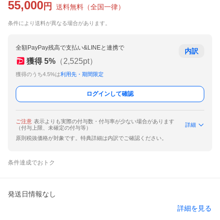
55,000
円
送料無料
（
全国一律
）
条件により送料が異なる場合があります。
全額PayPay残高で支払い&LINEと連携で
内訳
獲得
5
%
（
2,525
pt）
獲得のうち4.5%は
利用先・期間限定
ログインして確認
ご注意
表示よりも実際の付与数・付与率が少ない場合があります
詳細
（付与上限、未確定の付与等）
原則税抜価格が対象です。特典詳細は内訳でご確認ください。
条件達成でおトク
発送日情報なし
詳細を見る