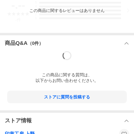
-.--
5
4
この
商品
に関するレビューはありません
3
2
【配字見本】
1
-
件
A 外丸と中２行
B 外丸と
商品Q&A
（
0
件）
法務局に登録し、法律上の権利と義務を伴う重要な
印章です。
この
商品
に関する質問は、
実印は使用頻度の高い銀行印や領収印と混用すると
以下からお問い合わせください。
傷みが早く
印鑑証明が受けられない事態が生じます。
ストアに質問を投稿する
<font size="4">用途別に書体や配字で区別すると便
利ですが、
材質やサイズの大小など外観で区別すると更に便利
ストア情報
です。</font>
印章工房 上野