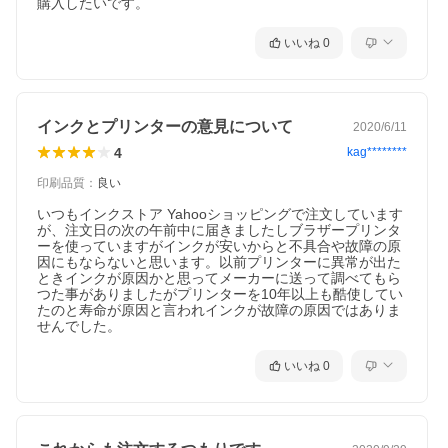
購入したいです。
いいね
0
インクとプリンターの意見について
2020/6/11
4
kag********
印刷品質
：
良い
いつもインクストア Yahooショッピングで注文しています
が、注文日の次の午前中に届きましたしブラザープリンタ
ーを使っていますがインクが安いからと不具合や故障の原
因にもならないと思います。以前プリンターに異常が出た
ときインクが原因かと思ってメーカーに送って調べてもら
つた事がありましたがプリンターを10年以上も酷使してい
たのと寿命が原因と言われインクが故障の原因ではありま
せんでした。
いいね
0