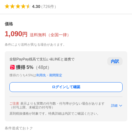
4.30
（
726
件
）
価格
1,090
円
送料無料
（
全国一律
）
条件により送料が異なる場合があります。
全額PayPay残高で支払い&LINEと連携で
内訳
獲得
5
%
（
48
pt）
獲得のうち4.5%は
利用先・期間限定
ログインして確認
ご注意
表示よりも実際の付与数・付与率が少ない場合があります
詳細
（付与上限、未確定の付与等）
原則税抜価格が対象です。特典詳細は内訳でご確認ください。
条件達成でおトク