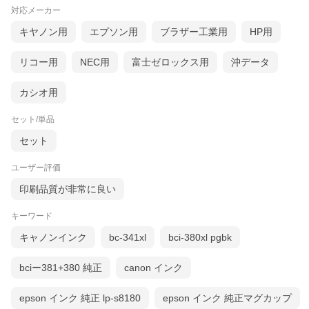
対応メーカー
キヤノン用
エプソン用
ブラザー工業用
HP用
リコー用
NEC用
富士ゼロックス用
沖データ
カシオ用
セット/単品
セット
ユーザー評価
印刷品質が非常に良い
キーワード
キャノンインク
bc-341xl
bci-380xl pgbk
bciー381+380 純正
canon インク
epson インク 純正 lp-s8180
epson インク 純正マグカップ