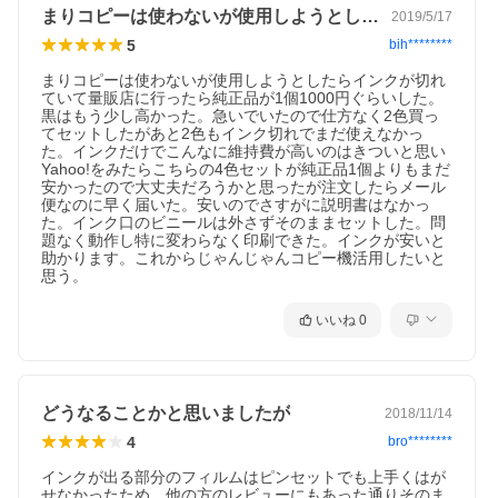
まりコピーは使わないが使用しようとした…
2019/5/17
5
bih********
まりコピーは使わないが使用しようとしたらインクが切れ
ていて量販店に行ったら純正品が1個1000円ぐらいした。
黒はもう少し高かった。急いでいたので仕方なく2色買っ
てセットしたがあと2色もインク切れでまだ使えなかっ
た。インクだけでこんなに維持費が高いのはきついと思い
Yahoo!をみたらこちらの4色セットが純正品1個よりもまだ
安かったので大丈夫だろうかと思ったが注文したらメール
便なのに早く届いた。安いのでさすがに説明書はなかっ
た。インク口のビニールは外さずそのままセットした。問
題なく動作し特に変わらなく印刷できた。インクが安いと
助かります。これからじゃんじゃんコピー機活用したいと
思う。
いいね
0
どうなることかと思いましたが
2018/11/14
4
bro********
インクが出る部分のフィルムはピンセットでも上手くはが
せなかったため、他の方のレビューにもあった通りそのま