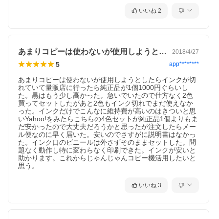
いいね
2
あまりコピーは使わないが使用しようとし…
2018/4/27
5
app********
あまりコピーは使わないが使用しようとしたらインクが切
れていて量販店に行ったら純正品が1個1000円ぐらいし
た。黒はもう少し高かった。急いでいたので仕方なく2色
買ってセットしたがあと2色もインク切れでまだ使えなか
った。インクだけでこんなに維持費が高いのはきついと思
いYahoo!をみたらこちらの4色セットが純正品1個よりもま
だ安かったので大丈夫だろうかと思ったが注文したらメー
ル便なのに早く届いた。安いのでさすがに説明書はなかっ
た。インク口のビニールは外さずそのままセットした。問
題なく動作し特に変わらなく印刷できた。インクが安いと
助かります。これからじゃんじゃんコピー機活用したいと
思う。
いいね
3