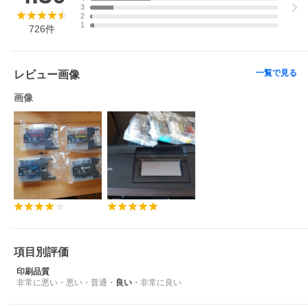
3
2
1
726
件
一覧で見る
レビュー画像
画像
※お支払い方法の「商品代引」につきましては配送方法の「メー
ル便」はポスト投函の為、対応不可となておりますので必ず「宅
配便」をお選びください。「メール便」をお選びいただいた場合
当店にて「宅配便送料770円(北海道・沖縄県・離島は別途)」に変
更し発送いたしますのでご了承いただけますようよろしくお願い
いたします。商品代金6,600円以上は宅配便送料無料となります。
項目別評価
(北海道・沖縄県・離島は別途必要)
印刷品質
非常に悪い
・
悪い
・
普通
・
良い
・
非常に良い