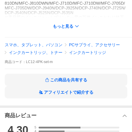
810DN/MFC-J810DWN/MFC-J710D/MFC-J710DW/MFC-J705D/
MFC-J705DW/DCP-J940N/DCP-J925N/DCP-J740N/DCP-J725N/
DCP-J540N/DCP-J525N/DCP-J535N
※高品質のインクジェットプリンター用の互換インクとなり純正
インクではありません。このインクカートリッジは純正品と同様
もっと見る
に交換、プリンターにセットしてご使用いただけます。格安・激
安・安い・セール・年賀状
スマホ、タブレット、パソコン
PCサプライ、アクセサリー
インクカートリッジ、トナー
インクカートリッジ
商品
コード：
LC12-4PK-set-m
この商品を共有する
アフィリエイトで紹介する
商品レビュー
4.30
5
4