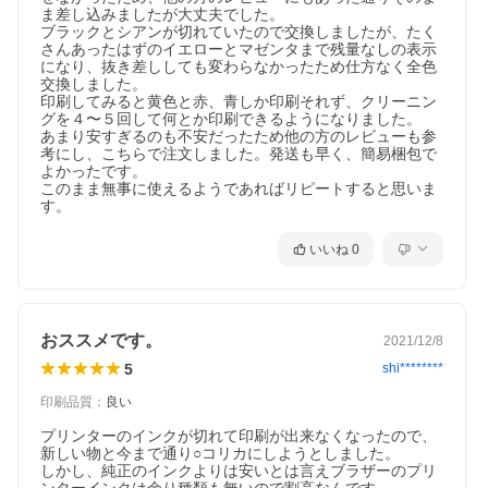
ま差し込みましたが大丈夫でした。

ブラックとシアンが切れていたので交換しましたが、たく
さんあったはずのイエローとマゼンタまで残量なしの表示
になり、抜き差ししても変わらなかったため仕方なく全色
交換しました。

印刷してみると黄色と赤、青しか印刷それず、クリーニン
グを４〜５回して何とか印刷できるようになりました。

あまり安すぎるのも不安だったため他の方のレビューも参
考にし、こちらで注文しました。発送も早く、簡易梱包で
よかったです。

このまま無事に使えるようであればリピートすると思いま
す。
いいね
0
おススメです。
2021/12/8
5
shi********
印刷品質
：
良い
プリンターのインクが切れて印刷が出来なくなったので、

新しい物と今まで通り○コリカにしようとしました。

しかし、純正のインクよりは安いとは言えブラザーのプリ