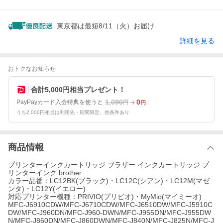
東京都は最短8/11（火）お届け
詳細を見る
おトクなお知らせ
合計5,000円相当プレゼント！
1,090
0
PayPayカード入会特典を使うと
円
円
うち2,000円相当は利用先・期間限定。他条件あり
商品情報
プリンターインクカートリッジ ブラザー インクカートリッジ プ
リンターインク brother
カラー品番：LC12BK(ブラック)・LC12C(シアン)・LC12M(マゼ
ンタ)・LC12Y(イエロー)
対応プリンター機種：PRIVIO(プリビオ)・MyMio(マイミーオ)
MFC-J6910CDW/MFC-J6710CDW/MFC-J6510DW/MFC-J5910C
DW/MFC-J960DN/MFC-J960-DWN/MFC-J955DN/MFC-J955DW
N/MFC-J860DN/MFC-J860DWN/MFC-J840N/MFC-J825N/MFC-J