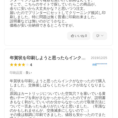
ンターインクは余り種類も無いので割高なんです。

そこで、こちらのサイトで探していたらこの商品が。

余りに安いから大丈夫かな？と思いつつ注文。

届いたのでプリンターにセットしてクリーニング後試し印
刷しました。特に問題は無く普通に印刷出来ました。

説明書などは無いのがどうかなと。

価格が安い分納得できるところですが。
いいね
0
年賀状を印刷しようと思ったらインクがな…
2019/12/25
4
mit********
印刷品質
：
良い
年賀状を印刷しようと思ったらインクがなかったので購入
しました。交換後しばらくしたらインクが出なくなりまし
た。

原因はカートリッジについていた空気穴？を塞いでいる黄
色いテープを剥がさなかったからだったのですが、説明書
きもなく剥がしていいのか分からなかったので取替方法に
ついて一言あったらありがたいなと思いました。（常識な
のかもしれませんが、交換滅多にしないので…）

その後は順調に印刷できました。値段も安かったのでまた