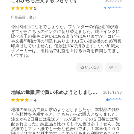
これからも注文するつもりです
2020/9/29
5
s_s********
印刷品質
：
良い
今回3回目になるでしょうか。プリンターの保証期間が過
ぎてからこちらのインクに切り替えました。純正インクに
比べ若干の発色に違いはあるようではありますが、コピー
や文書印刷は何の問題もありません(安い複合機のため写真
印刷はしていません)。値段は1/4で済みます。いい加減大
手メーカーは、消耗品で利益を上げる行為を自粛してほし
いですね。
いいね
0
地域の量販店で買い求めようとしましたが…
2018/12/20
4
riv********
地域の量販店で買い求めようとしましたが、本製品の価格
と信頼性を考慮すると、こちらからの購入となりました。
注文から2日目には発送メールが届き、その２日後には宅
配されました。純正品と比べてもそん色はありません。光
沢紙でもマット紙でも十分な色合いです。１本単価２００
円ほどは大きな魅力です。このお店をまた利用することに