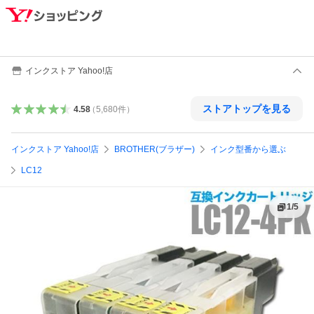
インクストア Yahoo!店
ストアトップを見る
4.58
（
5,680
件
）
インクストア Yahoo!店
BROTHER(ブラザー)
インク型番から選ぶ
LC12
1
/
5