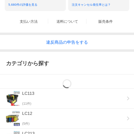
5,680
件の評価を見る
注文キャンセル発生率とは？
支払い方法
送料について
販売条件
違反
商品の
申告をする
カテゴリから探す
LC113
(
11
件)
LC12
(
5
件)
LC213