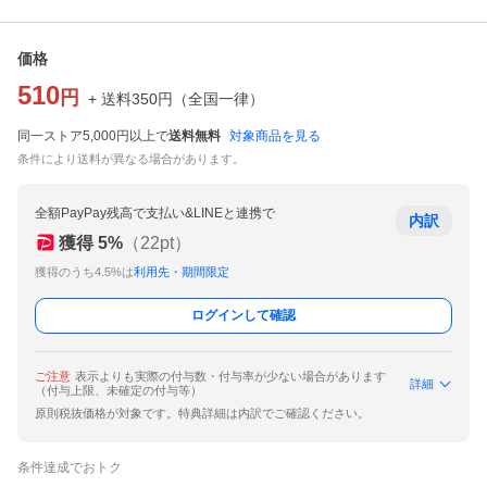
価格
510
円
+ 送料
350
円
（
全国一律
）
同一ストア5,000円以上で
送料無料
対象商品を見る
条件により送料が異なる場合があります。
全額PayPay残高で支払い&LINEと連携で
内訳
獲得
5
%
（
22
pt）
獲得のうち4.5%は
利用先・期間限定
ログインして確認
ご注意
表示よりも実際の付与数・付与率が少ない場合があります
詳細
（付与上限、未確定の付与等）
原則税抜価格が対象です。特典詳細は内訳でご確認ください。
条件達成でおトク