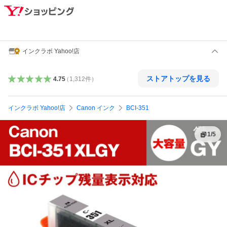
インクラボ Yahoo!店
ストアトップを見る
4.75
（
1,312
件
）
インクラボ Yahoo!店
Canon インク
BCI-351
1
/
5