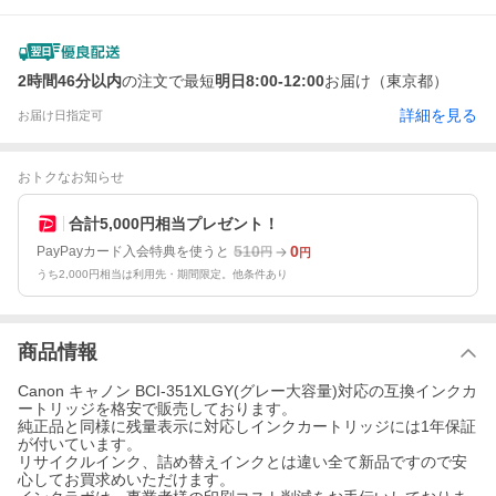
2時間46分以内
の注文で最短
明日8:00-12:00
お届け（東京都）
詳細を見る
お届け日指定可
おトクなお知らせ
合計5,000円相当プレゼント！
510
0
PayPayカード入会特典を使うと
円
円
うち2,000円相当は利用先・期間限定。他条件あり
商品情報
Canon キャノン BCI-351XLGY(グレー大容量)対応の互換インクカ
ートリッジを格安で販売しております。
純正品と同様に残量表示に対応しインクカートリッジには1年保証
が付いています。
リサイクルインク、詰め替えインクとは違い全て新品ですので安
心してお買求めいただけます。