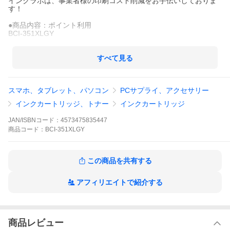
インクラボは、事業者様の印刷コスト削減をお手伝いしておりま
す！
●商品内容：ポイント利用
BCI-351XLGY
●適応機種：
PIXUS MG7530F・PIXUS MG7530・PIXUS MG7130・PIXUS M
すべて見る
G6730・PIXUS MG6530・PIXUS MG6330
PIXUS iP8730
スマホ、タブレット、パソコン
PCサプライ、アクセサリー
インクカートリッジ、トナー
インクカートリッジ
JAN/ISBNコード：
4573475835447
商品
コード：
BCI-351XLGY
この商品を共有する
アフィリエイトで紹介する
商品レビュー