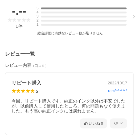
-.--
5
4
3
2
1
1
件
総合評価に有効なレビュー数が足りません
レビュー一覧
レビュー内容
（口コミ）
リピート購入
2022/10/17
5
rem********
今回、リピート購入です。純正のインク以外は不安でした
が、以前購入して使用したところ、何の問題もなく使えま
いいね
0