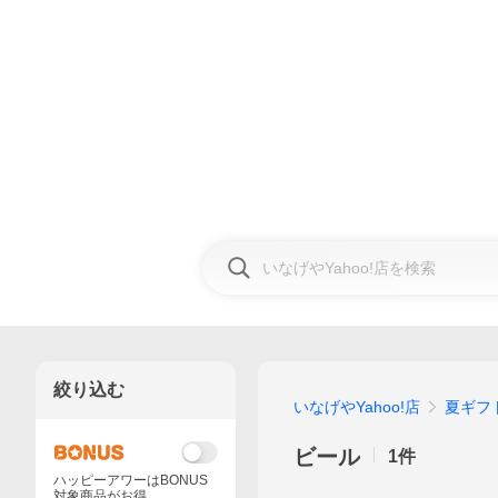
絞り込む
いなげやYahoo!店
夏ギフ
ビール
1
件
ハッピーアワーはBONUS
対象商品がお得