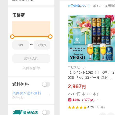
表示情報について
｜ポイントは原則
価格帯
〜
絞り込む
ヱビスビール
条件を解除
【ポイント10倍！】お中元 2
026 サッポロビール ヱビス
＜EC限定＞ YDV3DEC ギフ
送料無料
2,967
円
ト いなげや イナゲヤお中元
御中元 夏ギフト 人気 高級 お
条件付き送料無料
269.7円/本（11本）
条件なし
取り寄せ
14
%
（
377
pt
）
4.76
（
46
件
）