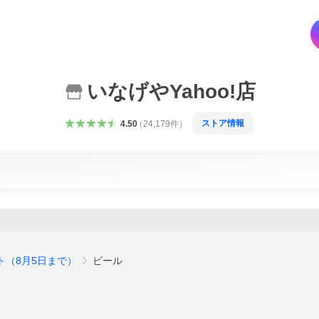
いなげやYahoo!店
ストア情報
4.50
（
24,179
件
）
ト（8月5日まで）
ビール