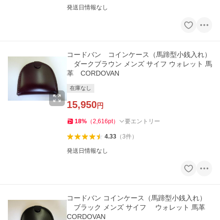
発送日情報なし
コードバン コインケース（馬蹄型小銭入れ）
ダークブラウン メンズ サイフ ウォレット 馬
革 CORDOVAN
在庫なし
15,950
円
18
%
（
2,616
pt
）
要エントリー
4.33
（
3
件
）
発送日情報なし
コードバン コインケース（馬蹄型小銭入れ）
ブラック メンズ サイフ ウォレット 馬革
CORDOVAN