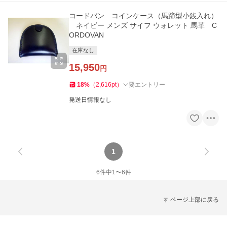
コードバン コインケース（馬蹄型小銭入れ）
ネイビー メンズ サイフ ウォレット 馬革 C
ORDOVAN
在庫なし
15,950
円
18
%
（
2,616
pt
）
要エントリー
発送日情報なし
1
6
件中
1
〜
6
件
ページ上部に戻る