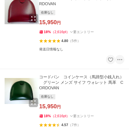
RDOVAN
在庫なし
15,950
円
18
%
（
2,616
pt
）
要エントリー
4.80
（
5
件
）
発送日情報なし
コードバン コインケース（馬蹄型小銭入れ）
グリーン メンズ サイフ ウォレット 馬革 C
ORDOVAN
在庫なし
15,950
円
18
%
（
2,616
pt
）
要エントリー
4.57
（
7
件
）