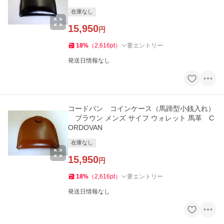
在庫なし
15,950
円
18
%
（
2,616
pt
）
要エントリー
発送日情報なし
コードバン コインケース（馬蹄型小銭入れ）
ブラウン メンズ サイフ ウォレット 馬革 C
ORDOVAN
在庫なし
15,950
円
18
%
（
2,616
pt
）
要エントリー
発送日情報なし