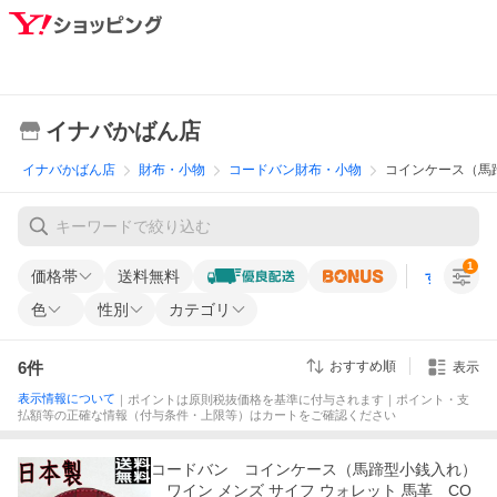
イナバかばん店
イナバかばん店
財布・小物
コードバン財布・小物
コインケース（馬
1
価格帯
送料無料
すべての条
色
性別
カテゴリ
6
件
おすすめ順
表示
表示情報について
｜ポイントは原則税抜価格を基準に付与されます｜ポイント・支
払額等の正確な情報（付与条件・上限等）はカートをご確認ください
コードバン コインケース（馬蹄型小銭入れ）
ワイン メンズ サイフ ウォレット 馬革 CO