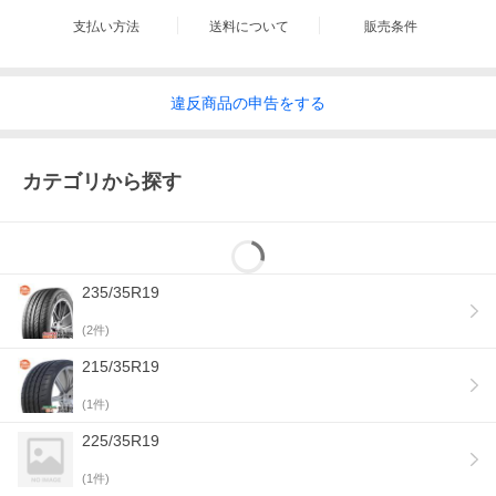
返品の送料・手数料については、初期不良の場合は当社が、
支払い方法
送料について
販売条件
それ以外のお客様都合による返品につきましてはお客様にてご
負担いただきます。
■在庫情報は常に更新していますが、自社サイト等でも出品し
ているため、万が一在庫切れとなってしまった場合は取り寄せ
違反
商品の
申告をする
等で1〜3ヶ月お時間を頂く場合がございます。あらかじめご了
承ください。
カテゴリから探す
235/35R19
(
2
件)
215/35R19
(
1
件)
225/35R19
(
1
件)