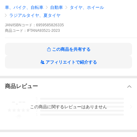
ポーツモデルです。
車、バイク、自転車
自動車
タイヤ、ホイール
街乗りにもオススメします！
ラジアルタイヤ、夏タイヤ
ーーーーーーー
JAN/ISBNコード：
6959585826335
※アンタレスは香港に本社を置く、中国・香港合弁のタイヤ貿易
商品
コード：
IFTANA93521-2023
会社です。
元々有名ブランドタイヤの製造・販売を行っていましたが、2011
年よりオリジナルブランド「アンタレスタイヤ」を発売。
現在世界60カ国以上で販売中、低コスト・高パフォーマンスで人
この商品を共有する
気のタイヤです。
アフィリエイトで紹介する
▼▽▼必ず下記商品情報もご一読ください▼▽▼
【検索キーワード】215/35R19 215/35-19 215/35/19 215-35-19
商品レビュー
サマータイヤ アジアンタイヤ
-.--
5
4
この
商品
に関するレビューはありません
3
2
1
-
件
■平日15時まで即日出荷！
■店舗休業日は、商品の出荷は行っておりません。休業日につ