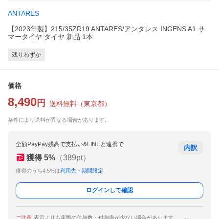
ANTARES
【2023年製】215/35ZR19 ANTARES/アンタレス INGENS A1 サ
マータイヤ タイヤ 新品 1本
残りわずか
価格
8,490
円
送料無料
（
東京都
）
条件により送料が異なる場合があります。
全額PayPay残高で支払い&LINEと連携で
内訳
獲得
5
%
（
389
pt）
獲得のうち4.5%は
利用先・期間限定
ログインして確認
ご注意
表示よりも実際の付与数・付与率が少ない場合があります