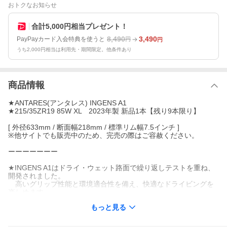
おトクなお知らせ
合計5,000円相当プレゼント！
8,490
3,490
PayPayカード入会特典を使うと
円
円
うち2,000円相当は利用先・期間限定。他条件あり
商品情報
★ANTARES(アンタレス) INGENS A1
★215/35ZR19 85W XL 2023年製 新品1本【残り9本限り】
[ 外径633mm / 断面幅218mm / 標準リム幅7.5インチ ]
※他サイトでも販売中のため、完売の際はご容赦ください。
ーーーーーーー
★INGENS A1はドライ・ウェット路面で繰り返しテストを重ね、
開発されました。
高いグリップ性能と環境適合性を備え、快適なドライビングを
楽しめます。
もっと見る
スタイリッシュで美しいパターンとより強いカーカス構造が作
るスポーティーなコントロールデザイン。
高速安定性とより優れたモータースポーツへの追求が生んだス