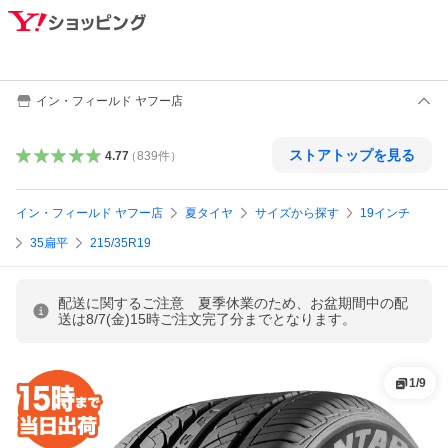
イン・フィールド ヤフー店
ストアトップを見る
4.77
（
839
件
）
イン・フィールド ヤフー店
夏タイヤ
サイズから探す
19インチ
35扁平
215/35R19
配送に関するご注意 夏季休業のため、お盆期間中の配
送は8/7(金)15時ご注文完了分までとなります。
1
/
9