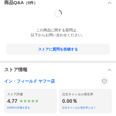
商品Q&A
いては店舗カレンダーをご確認ください。
（
0
件）
■商品画像にホイールがある場合でも、ホイールは付属しませ
ん。
■全国一律★送料無料！
ただし、沖縄等、離島へのお届けには離島中継料が加算され
この
商品
に関する質問は、
ます。
以下からお問い合わせください。
ご入金額が変更となりますので、前払いをご利用のお客様
は、当店からのメールが届くまで、決済手続きをお待ちくださ
い。
ストアに質問を投稿する
■クレジットカード、商品代引き、コンビニ払い、後払い（要
審査）など各種お支払い方法対応！
詳しくは「
お買い物ガイド
」をご覧ください。
■タイヤ商品は2本ごと、バンドでまとめてお届けいたします。
ストア情報
ビニールや段ボール等での梱包は行っておりませんのでご了
承ください。
イン・フィールド ヤフー店
■お客様になるべく早く商品をお届けするため、受注後は順次
出荷を行っております。
運送会社集荷後はキャンセルすることが出来ません。
ストア評価
注文キャンセル発生率
出荷後はキャンセルではなく、お受け取り後のご返品（お客
4.77
0.00％
様都合の為送料お客様ご負担）となりますのでご注意下さい。
839
件の評価を見る
注文キャンセル発生率とは？
■返品は未開封・未使用のもののみ、到着後1週間以内に電話ま
たはメールにてご連絡いただいたもののみお受けいたします。