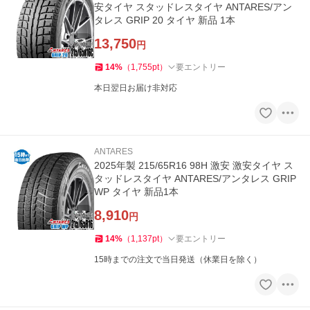
安タイヤ スタッドレスタイヤ ANTARES/アン
タレス GRIP 20 タイヤ 新品 1本
13,750
円
14
%
（
1,755
pt
）
要エントリー
本日翌日お届け非対応
ANTARES
2025年製 215/65R16 98H 激安 激安タイヤ ス
タッドレスタイヤ ANTARES/アンタレス GRIP
WP タイヤ 新品1本
8,910
円
14
%
（
1,137
pt
）
要エントリー
15時までの注文で当日発送（休業日を除く）