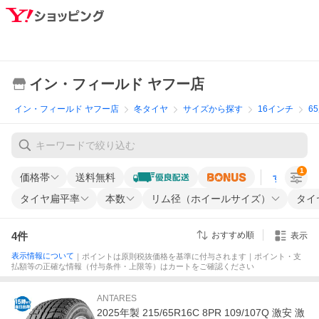
イン・フィールド ヤフー店
イン・フィールド ヤフー店
冬タイヤ
サイズから探す
16インチ
6
1
価格帯
送料無料
すべての条
タイヤ扁平率
本数
リム径（ホイールサイズ）
タイ
4
件
おすすめ順
表示
表示情報について
｜ポイントは原則税抜価格を基準に付与されます｜ポイント・支
払額等の正確な情報（付与条件・上限等）はカートをご確認ください
ANTARES
2025年製 215/65R16C 8PR 109/107Q 激安 激