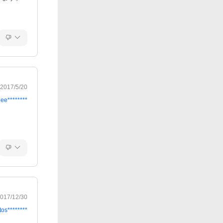
2017/5/20
ee********
017/12/30
tos********