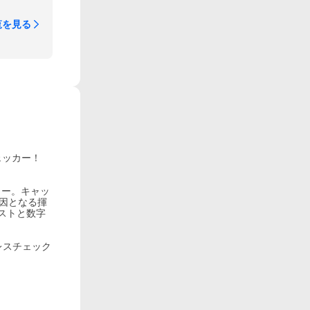
覧を見る
ェッカー！
カー。キャッ
因となる揮
ストと数字
レスチェック