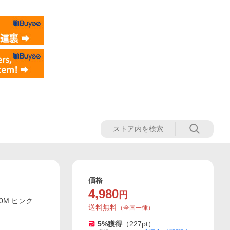
価格
4,980
円
0M ピンク
送料無料
（
全国一律
）
5
%獲得
（
227
pt）