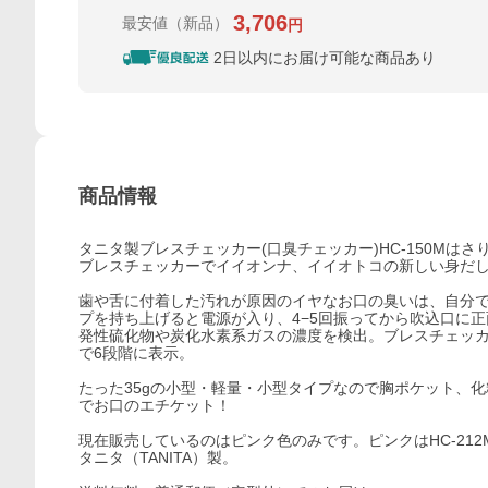
3,706
最安値
（新品）
円
2日以内にお届け可能な商品あり
商品情報
タニタ製ブレスチェッカー(口臭チェッカー)HC-150M
ブレスチェッカーでイイオンナ、イイオトコの新しい身だ
歯や舌に付着した汚れが原因のイヤなお口の臭いは、自分
プを持ち上げると電源が入り、4−5回振ってから吹込口に
発性硫化物や炭化水素系ガスの濃度を検出。ブレスチェッカ
で6段階に表示。
たった35gの小型・軽量・小型タイプなので胸ポケット、
でお口のエチケット！
現在販売しているのはピンク色のみです。ピンクはHC-212
タニタ（TANITA）製。