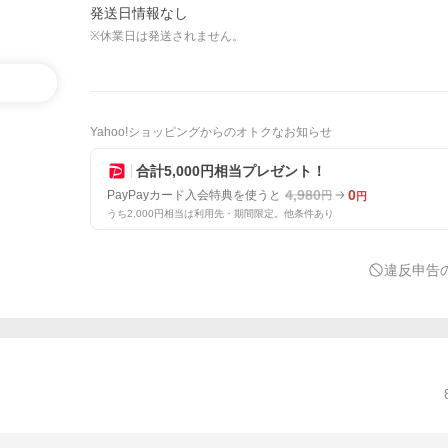
発送日情報なし
※休業日は発送されません。
Yahoo!ショッピングからのオトクなお知らせ
合計5,000円相当プレゼント！
4,980
0
PayPayカード入会特典を使うと
円
円
うち2,000円相当は利用先・期間限定。他条件あり
違反申告