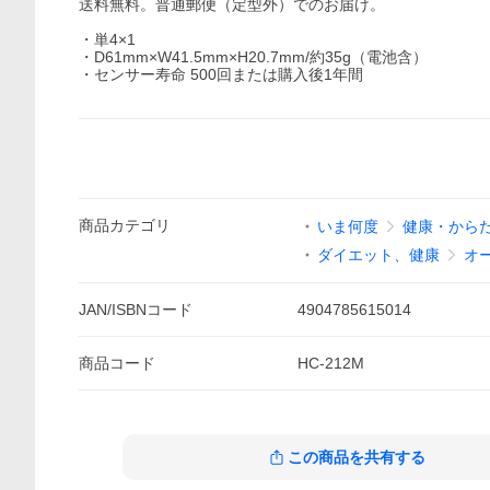
送料無料。普通郵便（定型外）でのお届け。
・単4×1
・D61mm×W41.5mm×H20.7mm/約35g（電池含）
・センサー寿命 500回または購入後1年間
商品
カテゴリ
いま何度
健康・からだ
ダイエット、健康
オ
JAN/ISBNコード
4904785615014
商品
コード
HC-212M
この商品を共有する