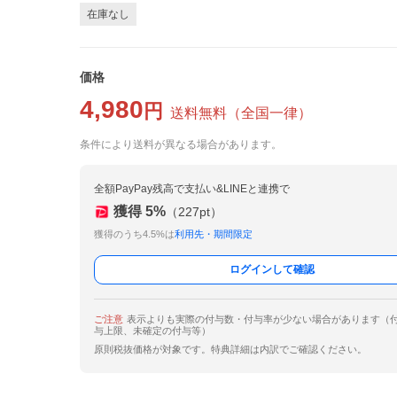
在庫なし
価格
4,980
円
送料無料
（
全国一律
）
条件により送料が異なる場合があります。
全額PayPay残高で支払い&LINEと連携で
獲得
5
%
（
227
pt）
獲得のうち4.5%は
利用先・期間限定
ログインして確認
ご注意
表示よりも実際の付与数・付与率が少ない場合があります（
与上限、未確定の付与等）
原則税抜価格が対象です。特典詳細は内訳でご確認ください。