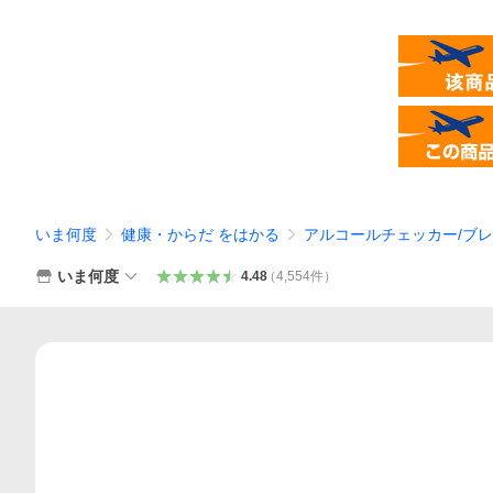
いま何度
健康・からだ をはかる
アルコールチェッカー/ブ
いま何度
4.48
（
4,554
件
）