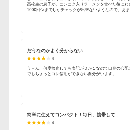
高校生の息子が、ニンニク入りラーメンを食べた後にわざ
1000回位までしかチェックが出来ないようなので、あ
だうなのかよく分からない
4
う～ん、何度検査しても表記が０か１なので口臭の心配は
でもちょっとコレ信用ができない自分がいます。
簡単に使えてコンパクト！毎日、携帯して…
4