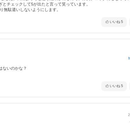
とチェックして5が出たと言って笑っています。

まり無駄遣いしないようにします。
いいね
5
h
ないのかな？

いいね
5
2