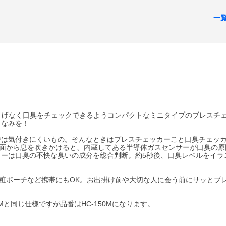
一
はさりげなく口臭をチェックできるようコンパクトなミニタイプのブレスチ
しなみを！
では気付きにくいもの。そんなときはブレスチェッカーこと口臭チェッ
正面から息を吹きかけると、内蔵してある半導体ガスセンサーが口臭の原
ーは口臭の不快な臭いの成分を総合判断。約5秒後、口臭レベルをイラ
化粧ポーチなど携帯にもOK。お出掛け前や大切な人に会う前にサッとブ
Mと同じ仕様ですが品番はHC-150Mになります。