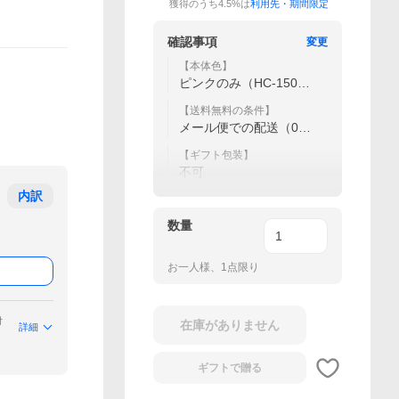
獲得のうち4.5%は
利用先・期間限定
確認事項
変更
【本体色】
ピンクのみ（HC-150
M）
【送料無料の条件】
メール便での配送（0
円）
【ギフト包装】
不可
内訳
数量
お一人様、1点限り
付
在庫がありません
詳細
ギフトで
贈る