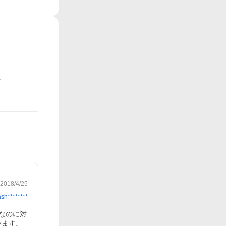
2018/4/25
ash********
なのに対
ます。
