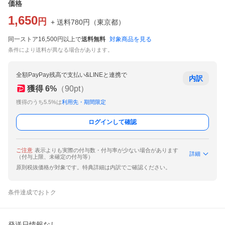
価格
1,650
円
+ 送料
780
円
（
東京都
）
同一ストア16,500円以上で
送料無料
対象商品を見る
条件により送料が異なる場合があります。
全額PayPay残高で支払い&LINEと連携で
内訳
獲得
6
%
（
90
pt）
獲得のうち5.5%は
利用先・期間限定
ログインして確認
ご注意
表示よりも実際の付与数・付与率が少ない場合があります
詳細
（付与上限、未確定の付与等）
原則税抜価格が対象です。特典詳細は内訳でご確認ください。
条件達成でおトク
発送日情報なし