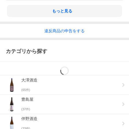
もっと見る
違反
商品の
申告をする
カテゴリから探す
大澤酒造
(
65
件)
豊島屋
(
37
件)
伴野酒造
(
33
件)