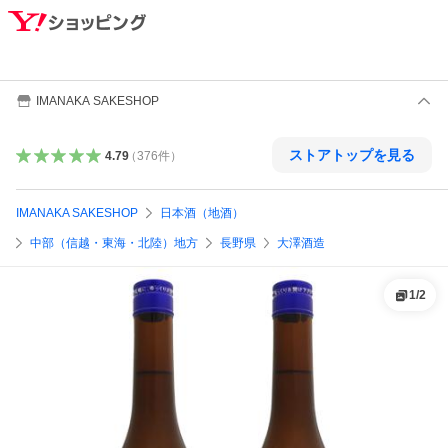
IMANAKA SAKESHOP
ストアトップを見る
4.79
（
376
件
）
IMANAKA SAKESHOP
日本酒（地酒）
中部（信越・東海・北陸）地方
長野県
大澤酒造
1
/
2