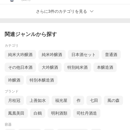
さらに3件のカテゴリを見る
関連ジャンルから探す
カテゴリ
純米大吟醸酒
純米吟醸酒
日本酒セット
普通酒
その他日本酒
大吟醸酒
特別純米酒
本醸造酒
吟醸酒
特別本醸造酒
ブランド
月桂冠
上善如水
福光屋
作
七田
風の森
鳳凰美田
白鶴
明利酒類
司牡丹酒造
容器