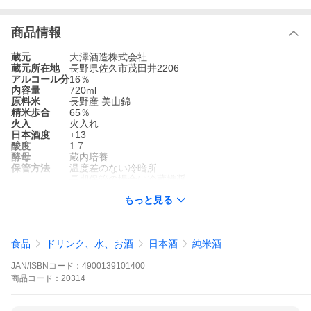
商品情報
蔵元
大澤酒造株式会社
蔵元所在地
長野県佐久市茂田井2206
アルコール分
16％
内容量
720ml
原料米
長野産 美山錦
精米歩合
65％
火入
火入れ
日本酒度
+13
酸度
1.7
酵母
蔵内培養
保管方法
温度差のない冷暗所
長期保管の場合は冷蔵推奨
備考
ラベルの色の指定はできません。ご了承下さい。
もっと見る
日本酒度+13まで高めた大辛口純米酒。ただ辛いだけでなく、米の
旨味も楽しめます。ユニークなラベルも目を引きます。
食品
ドリンク、水、お酒
日本酒
純米酒
ラベルは赤鬼仕様と青鬼仕様の2種類をご用意。中身は同じもので
JAN/ISBNコード：
4900139101400
す。
ラベルの色はご指定いただけませんので、ご了承ください。
商品
コード：
20314