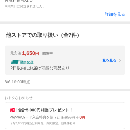
※休業日は発送されません。
詳細を見る
他ストアでの取り扱い（全
7
件）
1,650
最安値
閲覧中
円
一覧を見る
2日以内にお届け可能な商品あり
8/6 16:00
時点
おトクなお知らせ
合計5,000円相当プレゼント！
1,650
0
PayPayカード入会特典を使うと
円
円
うち2,000円相当は利用先・期間限定。他条件あり