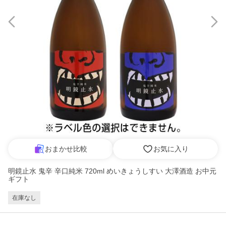
おまかせ比較
お気に入り
明鏡止水 鬼辛 辛口純米 720ml めいきょうしすい 大澤酒造 お中元
ギフト
在庫なし