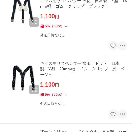
キッズ用サスペンダー 天使 日本製 Y型 15
mm幅 ゴム クリップ ブラック
1,100
円
5
%
（
50
pt
）
発送日情報なし
キッズ用サスペンダー 水玉 ドット 日本
製 Y型 20mm幅 ゴム クリップ 黒 ベ
ージュ
1,100
円
5
%
（
50
pt
）
発送日情報なし
迷子ひもリュック てんとう虫 日本製 ハー