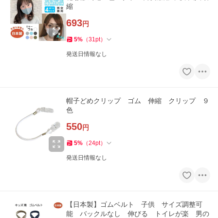
縮
693
円
5
%
（
31
pt
）
発送日情報なし
帽子どめクリップ ゴム 伸縮 クリップ ９
色
550
円
5
%
（
24
pt
）
発送日情報なし
【日本製】ゴムベルト 子供 サイズ調整可
能 バックルなし 伸びる トイレが楽 男の