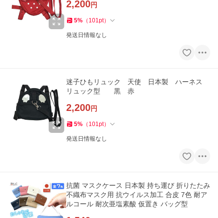
2,200
円
5
%
（
101
pt
）
発送日情報なし
迷子ひもリュック 天使 日本製 ハーネス
リュック型 黒 赤
2,200
円
5
%
（
101
pt
）
発送日情報なし
抗菌 マスクケース 日本製 持ち運び 折りたたみ
不織布マスク用 抗ウイルス加工 合皮 7色 耐ア
ルコール 耐次亜塩素酸 仮置き バッグ型