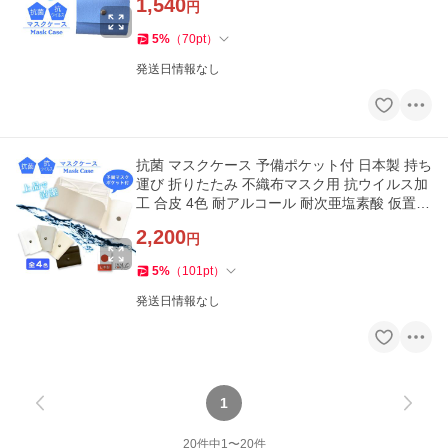
1,540
円
5
%
（
70
pt
）
発送日情報なし
抗菌 マスクケース 予備ポケット付 日本製 持ち
運び 折りたたみ 不織布マスク用 抗ウイルス加
工 合皮 4色 耐アルコール 耐次亜塩素酸 仮置き
バッグ型
2,200
円
5
%
（
101
pt
）
発送日情報なし
1
20
件中
1
〜
20
件