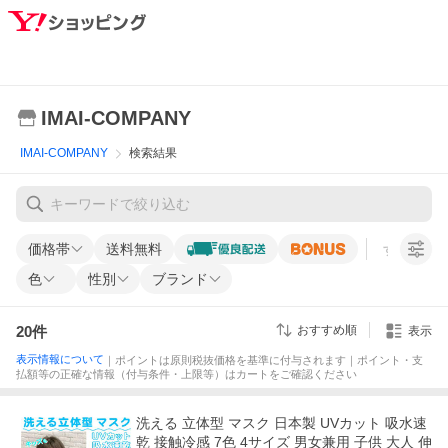
IMAI-COMPANY
IMAI-COMPANY
検索結果
価格帯
送料無料
すべての条
色
性別
ブランド
20
件
おすすめ順
表示
表示情報について
｜ポイントは原則税抜価格を基準に付与されます｜ポイント・支
払額等の正確な情報（付与条件・上限等）はカートをご確認ください
洗える 立体型 マスク 日本製 UVカット 吸水速
乾 接触冷感 7色 4サイズ 男女兼用 子供 大人 伸