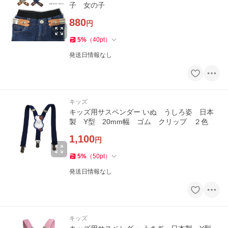
子 女の子
880
円
5
%
（
40
pt
）
発送日情報なし
キッズ
キッズ用サスペンダー いぬ うしろ姿 日本
製 Y型 20mm幅 ゴム クリップ ２色
1,100
円
5
%
（
50
pt
）
発送日情報なし
キッズ