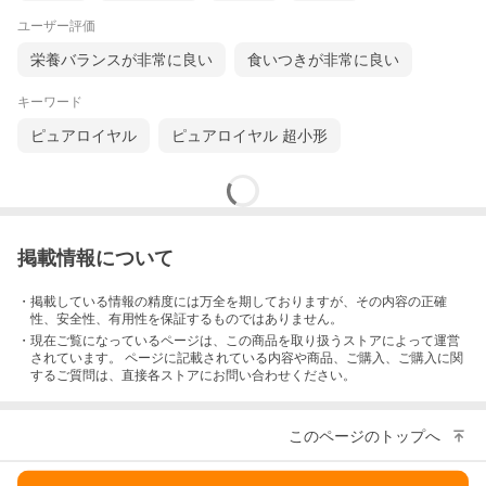
ユーザー評価
栄養バランスが非常に良い
食いつきが非常に良い
キーワード
ピュアロイヤル
ピュアロイヤル 超小形
愛媛産
いわし煮干し（大サイズ）
【価格】¥770
詳細はコチラ♪
掲載情報について
・掲載している情報の精度には万全を期しておりますが、その内容の正確
性、安全性、有用性を保証するものではありません。
栄養バランスを整え、健康維持にはオイルを！
・現在ご覧になっているページは、この
商品
を取り扱うストアによって運営
されています。 ページに記載されている内容
や商品、ご購入
、ご購入に関
するご質問は、直接各ストアにお問い合わせください。
自然のエッセンス スマイル
オメガ3
サプリ
フィッシュカプセルオイル
クリルオイル 30粒
36粒
【価格】¥1,430
このページのトップへ
【価格】¥1,760
詳細はコチラ♪
詳細はコチラ♪