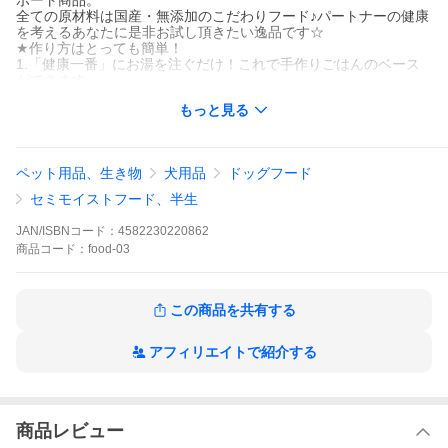
ポート商品。
全ての原材料は国産・無添加のこだわりフード♪パートナーの健康
を考えるあなたに是非お試し頂きたい逸品です☆
★作り方はとっても簡単！
1.「健康一番」にお湯を注ぐだけ！これで手作りごはんのベース
ができます。
2.動物性たんぱく（生肉や茹でたお肉、お魚など）をトッピング
もっと見る
3.最後に亜麻仁油やえごま油などオメガ３を多く含むオイルをか
けると更に栄養バランスUP
ちょっとひと手間かけた愛情をごはんを是非パートナーに♪
ペット用品、生き物
犬用品
ドッグフード
内容量：健康一番：110g
セミモイストフード、半生
原材料：オートミール、発芽玄米、おから（遺伝子組み換えでな
い）、きな粉（遺伝子組み換えでない)、高菜、人参、かぼちゃ、
JAN/ISBNコード：
4582230220862
ごぼう、ごま、れんこん、紫芋、小松菜、ほうれん草、大麦、米
商品
コード：
food-03
ぬか、無臭ニンニク、ふすま、カツオ、いわし、ヒジキ、わか
め、米胚芽、うなぎの骨、まぐろの肉・骨、植物抽出酵素、ハー
ブ（ジンジャー・シルバーバイン・ヨブスディアス）ビール酵母
カロリー：402Kcal/100g
この商品を共有する
20110715_mobile_fs
アフィリエイトで紹介する
商品レビュー