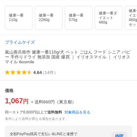
健康
健康一番ダ
健康一番
健康一番
健康一番
イ
イエット
110g
2280g
570g
460
460g
セッ
プライムケイズ
嵐山善兵衛作 健康一番110g/犬 ペット ごはん フード シニア パピ
ー 手作りドライ 無添加 国産 爆買 ｜ イリオスマイル ｜ イリオス
マイル iliosmile
4.64
（
14
件
）
価格
1,067
円
+ 送料
660
円
（
東京都
）
同一ストア6,600円以上で
送料無料
対象商品を見る
条件により送料が異なる場合があります。
全額PayPay残高で支払い&LINEと連携で
内訳