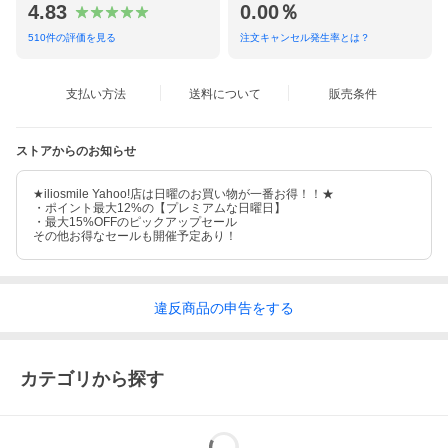
4.83
0.00％
510
件の評価を見る
注文キャンセル発生率とは？
支払い方法
送料について
販売条件
ストアからのお知らせ
★iliosmile Yahoo!店は日曜のお買い物が一番お得！！★
・ポイント最大12%の【プレミアムな日曜日】
・最大15%OFFのピックアップセール
その他お得なセールも開催予定あり！
違反
商品の
申告をする
かけるだけ！お肉・お魚のタンパク源
カテゴリから探す