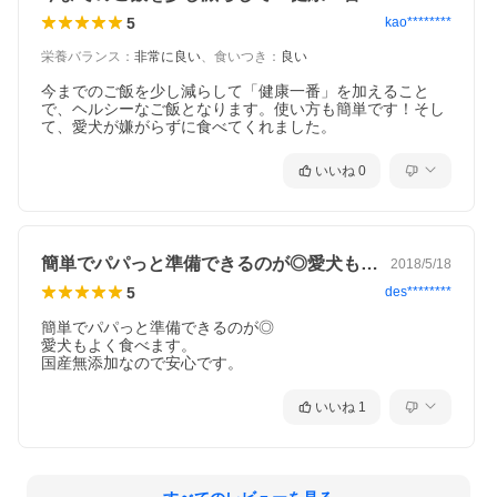
5
kao********
栄養バランス
：
非常に良い
、
食いつき
：
良い
今までのご飯を少し減らして「健康一番」を加えること
で、ヘルシーなご飯となります。使い方も簡単です！そし
いいね
0
簡単でパパっと準備できるのが◎愛犬もよ…
2018/5/18
5
des********
簡単でパパっと準備できるのが◎

愛犬もよく食べます。

国産無添加なので安心です。
いいね
1