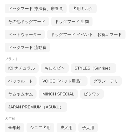
ドッグフード 療法食、療養食
犬用ミルク
その他ドッグフード
ドッグフード 生肉
ペットウォーター
ドッグフード イベント、お祝いフード
ドッグフード 流動食
高知県産
国産
ブランド
鰹生節カット 70g
ぶりフレーク
【価格】¥660
【価格】¥440
K9 ナチュラル
ちゅるビ〜
STYLES（Sunrise）
詳細はコチラ♪
詳細はコチラ♪
ペッツルート
VOICE（ペット用品）
グラン・デリ
骨ごと食べられる！カルシウム源
ヤムヤムヤム
MINCH SPECIAL
ビタワン
高知県産
京都産
JAPAN PREMIUM（ASUKU）
減塩きびなご煮干し 100g
豆アジ煮干し 100g
【価格】¥682
【価格】¥671
犬年齢
詳細はコチラ♪
詳細はコチラ♪
全年齢
シニア犬用
成犬用
子犬用