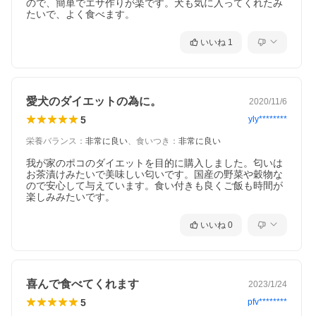
ので、簡単でエサ作りが楽です。犬も気に入ってくれたみ
たいで、よく食べます。
いいね
1
愛犬のダイエットの為に。
2020/11/6
5
yly********
栄養バランス
：
非常に良い
、
食いつき
：
非常に良い
我が家のポコのダイエットを目的に購入しました。匂いは
お茶漬けみたいで美味しい匂いです。国産の野菜や穀物な
ので安心して与えています。食い付きも良くご飯も時間が
楽しみみたいです。
いいね
0
喜んで食べてくれます
2023/1/24
5
pfv********