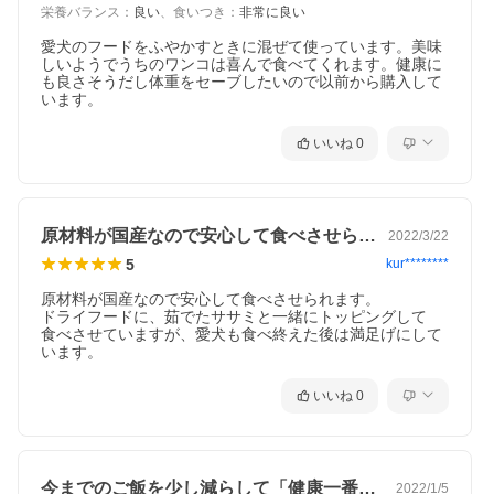
栄養バランス
：
良い
、
食いつき
：
非常に良い
愛犬のフードをふやかすときに混ぜて使っています。美味
しいようでうちのワンコは喜んで食べてくれます。健康に
も良さそうだし体重をセーブしたいので以前から購入して
います。
いいね
0
原材料が国産なので安心して食べさせられ…
2022/3/22
5
kur********
原材料が国産なので安心して食べさせられます。

ドライフードに、茹でたササミと一緒にトッピングして

食べさせていますが、愛犬も食べ終えた後は満足げにして
います。
いいね
0
今までのご飯を少し減らして「健康一番」…
2022/1/5