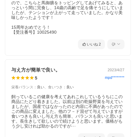
ので、こちらと馬御膳をトッピングしてあげてみると、あ
っという間に完食し、14歳の高齢で足を痛そうにしていま
したが、テンションが上がって走っていました。かなり美
味しかったようです！

15周年おめでとう！

【受注番号】10025490
いいね
2
与え方が簡単で良い。
2023/4/27
5
mpd********
栄養バランス
：
良い
、
食いつき
：
良い
飼っているこの健康を考えてあれこれしているうちにこの
商品にたどり着きました。以前は別の乾燥野菜を与えてい
ましたが、国産ではなかったのと内容に不満があったので
この商品に変えました。他のフ－ド混ぜて与えていますが
食いつきも良いし与え方も簡単、バランスも良いと思いま
す。長生きして欲しいので続けようと思います。価格がも
う少し安ければ助かるのですが···