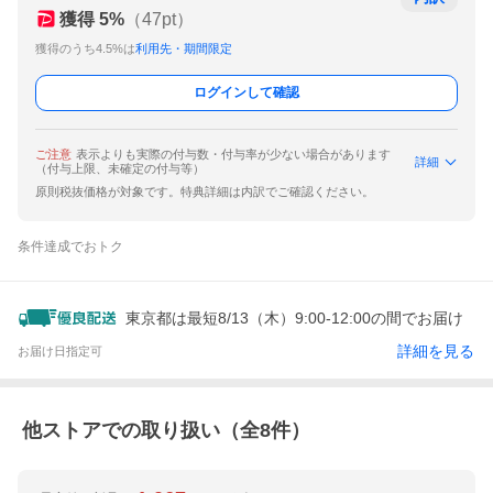
獲得
5
%
（
47
pt）
獲得のうち4.5%は
利用先・期間限定
ログインして確認
ご注意
表示よりも実際の付与数・付与率が少ない場合があります
詳細
（付与上限、未確定の付与等）
原則税抜価格が対象です。特典詳細は内訳でご確認ください。
条件達成でおトク
東京都は最短8/13（木）9:00-12:00の間でお届け
詳細を見る
お届け日指定可
他ストアでの取り扱い（全
8
件）