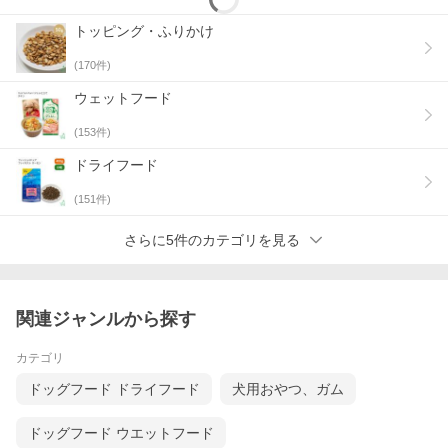
トッピング・ふりかけ
(
170
件)
熊本直送
宮崎産
ウェットフード
生馬肉パラパラミンチ
鶏レトルト（ささみ・レバ
300g（初回限定ページ）
ー）
(
153
件)
【価格】¥2,750
【価格】¥430
詳細はコチラ♪
詳細はコチラ♪
ドライフード
(
151
件)
さらに5件のカテゴリを見る
関連ジャンルから探す
カテゴリ
Bioliob
宮崎県産
ビオリオーブシリーズ
チョウザメのちから
ドッグフード ドライフード
犬用おやつ、ガム
【価格】¥520〜
【価格】¥1,200
詳細はコチラ♪
詳細はコチラ♪
ドッグフード ウエットフード