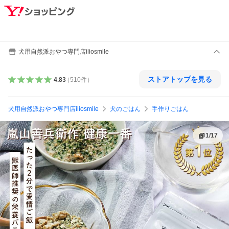
犬用自然派おやつ専門店iliosmile
ストアトップを見る
4.83
（
510
件
）
犬用自然派おやつ専門店iliosmile
犬のごはん
手作りごはん
1
/
17