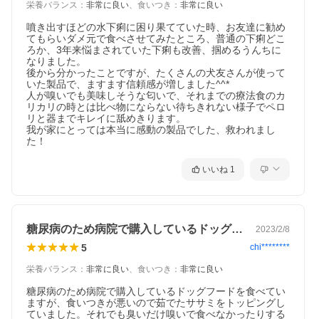
栄養バランス
：
非常に良い
、
食いつき
：
非常に良い
噴き出すほどの水下痢に困り果てていた時、お友達に勧め
てもらいダメ元で食べさせてみたところ、普通の下痢どこ
ろか、3年来悩まされていた下痢も改善、掴めるうんちに
なりました。

後から分かったことですが、たくさんの犬友さんが使って
いた製品で、ますます信頼感が増しました^^*

人が嗅いでも美味しそうな匂いで、それまでの療法食のカ
リカリの時とは比べ物にならない待ちきれない様子でペロ
リと器までキレイに舐めきります。

我が家にとっては本当に感動の製品でした、救われまし
た！
いいね
1
糖尿病のため病院で購入しているドッグフ…
2023/2/8
5
chi********
栄養バランス
：
非常に良い
、
食いつき
：
非常に良い
糖尿病のため病院で購入しているドッグフードを食べてい
ますが、食いつきが悪いので茹でたササミをトッピングし
ていました。それでも臭いだけ嗅いで食べなかったりする