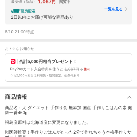
1,067
最安値
（新品）
閲覧中
円
一覧を見る
2日以内にお届け可能な商品あり
8/10 21:00
時点
おトクなお知らせ
合計5,000円相当プレゼント！
1,067
0
PayPayカード入会特典を使うと
円
円
うち2,000円相当は利用先・期間限定。他条件あり
商品情報
商品名：犬 ダイエット 手作り食 無添加 国産 手作りごはんの素 健
康一番460g
福島産原料は北海道産に変更になりました。
獣医師推奨！手作りごはんがたった2分で作れちゃう本格手作りサ