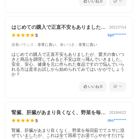
いいね
0
はじめての購入で正直不安もありましたが…
2021/7/14
5
kgd********
栄養バランス
：
非常に良い
、
食いつき
：
非常に良い
はじめての購入で正直不安もありましたが、愛犬の食いつ
きと商品を調理してみると不安は吹っ飛んでいきました。

安全、安心、健康を元に作られた食品ですので悩んでいら
れる方は是非お試しから始められてみてはいかがでしょう
か？
いいね
0
腎臓、肝臓があまり良くなく、野菜を毎回…
2018/4/22
5
des********
腎臓、肝臓があまり良くなく、野菜を毎回茹でてエサに混
ぜていましたが、これは全て国産でお湯でふやかすだけな