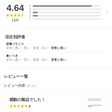
4.64
5
4
3
2
1
14
件
項目別評価
栄養バランス
非常に悪い
・
悪い
・
普通
・
良い
・
非常に良い
食いつき
非常に悪い
・
悪い
・
普通
・
良い
・
非常に良い
レビュー一覧
レビュー内容
（口コミ）
感動の製品でした！
2022/4/21
5
sai********