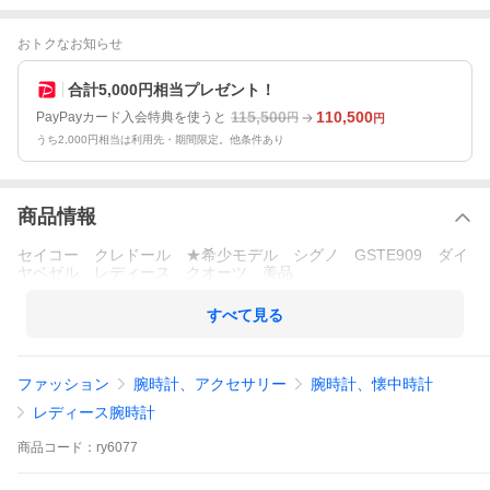
おトクなお知らせ
合計5,000円相当プレゼント！
115,500
110,500
PayPayカード入会特典を使うと
円
円
うち2,000円相当は利用先・期間限定。他条件あり
商品情報
セイコー クレドール ★希少モデル シグノ GSTE909 ダイ
ヤベゼル レディース クオーツ 美品
すべて見る
ファッション
腕時計、アクセサリー
腕時計、懐中時計
レディース腕時計
商品
コード：
ry6077