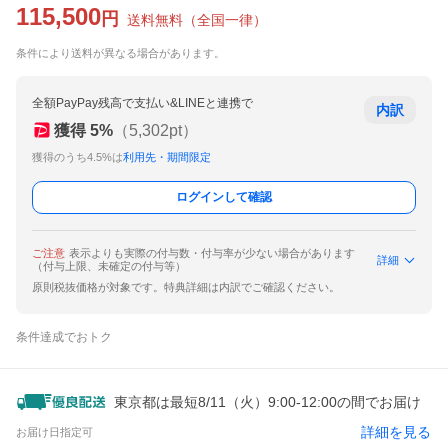
115,500
円
送料無料
（
全国一律
）
条件により送料が異なる場合があります。
全額PayPay残高で支払い&LINEと連携で
内訳
獲得
5
%
（
5,302
pt）
獲得のうち4.5%は
利用先・期間限定
ログインして確認
ご注意
表示よりも実際の付与数・付与率が少ない場合があります
詳細
（付与上限、未確定の付与等）
原則税抜価格が対象です。特典詳細は内訳でご確認ください。
条件達成でおトク
東京都は最短8/11（火）9:00-12:00の間でお届け
詳細を見る
お届け日指定可