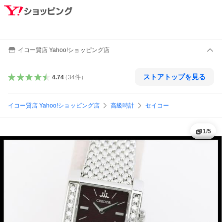
イコー質店 Yahoo!ショッピング店
ストアトップを見る
4.74
（
34
件
）
イコー質店 Yahoo!ショッピング店
高級時計
セイコー
1
/
5