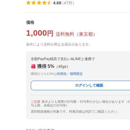
4.68
（
47
件
）
価格
1,000
円
送料無料
（
東京都
）
条件により送料が異なる場合があります。
全額PayPay残高で支払い&LINEと連携で
獲得
5
%
（
45
pt）
獲得のうち4.5%は
利用先・期間限定
ログインして確認
ご注意
表示よりも実際の付与数・付与率が少ない場合があります（
与上限、未確定の付与等）
原則税抜価格が対象です。特典詳細は内訳でご確認ください。