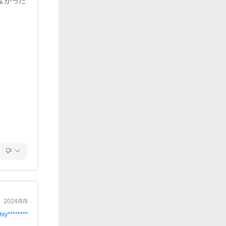
よかった
2024/8/9
hiy********