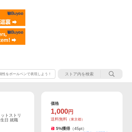
の個性をボールペンで表現しよう！
価格
1,000
円
ェットストリ
送料無料
（
東京都
）
誕生日 就職
5
%獲得
（
45
pt）