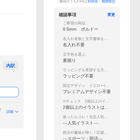
獲得のうち4.5%は
利用先・期間限定
確認事項
変更
ご希望の商品
0.5mm ボルドー
名入れ有無と文字書体をお
選び下さい
名入れ不要
文字色を選ぶ
素掘り
内訳
ラッピングを希望する方は
選択して下さい
ラッピング不要
限定デザイン イエロー/ペ
ールグリーン/オリーブグリ
プレミアムデザイン不要
ーン
※チェック 2個以上のイラ
ストについて
2個以上のイラストは+3
付
詳細
00円の加工費用
迷ったらコレ！当店人気デ
ザインランキング
---人気イラスト---
部活や趣味が輝く！応援・
こだわりデザイン
---スポーツ・部活---