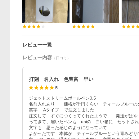
レビュー一覧
レビュー内容
（口コミ）
打刻 名入れ 色豊富 早い
5
ジェットストリームボールペン0.5

名前入れあり　　価格が千円くらい　ティールブルーのカ
英字 　Aタイプ    で注文しました

注文して　すぐにつくってくれたようで、　発送がはやく
ってきて、届いたペンも　uniの　白い箱に　セットさ
文字も　思った感じのようになっていて

よかったです　本体が　ティールブルーという青みどり