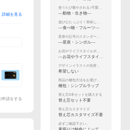
使うたび癒やされる♪可愛い
動物デザインコレクション
---動物・生き物---
詳細を見る
遊び心たっぷり！美味しそ
うなワンポイントデザイン
---食べ物・フルーツ---
星座や記号のスタンダード
シンボル
---星座・シンボル---
お花やライフスタイルポイ
ントで自分だけの特別感！
---お花やライフスタイ
ル---
デザインイラストの色変更
を希望する
希望しない
商品の梱包方法をお選びく
ださい。
梱包：シンプルラップ
替え芯4本セットを購入する
の申請をする
替え芯セット不要
替え芯カスタマイズ
替え芯カスタマイズ不要
必ずご確認下さい。
素掘りは軸色によって見