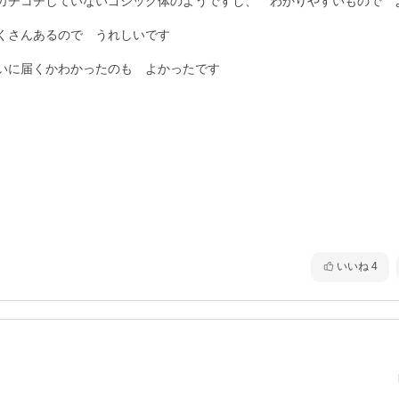
カチコチしていないゴシック体のようですし、　わかりやすいもので　
さんあるので　うれしいです

いに届くかわかったのも　よかったです

いいね
4