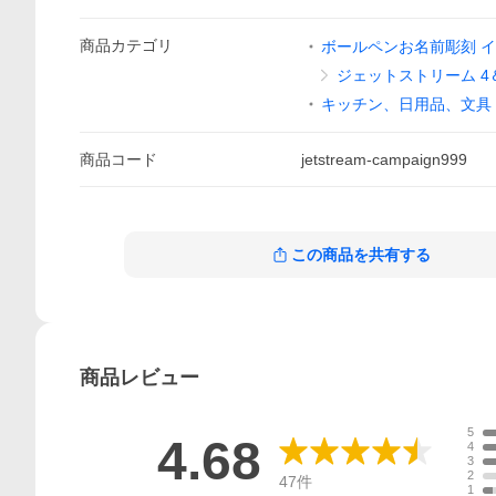
商品
カテゴリ
ボールペンお名前彫刻 
ジェットストリーム 4
キッチン、日用品、文具
商品
コード
jetstream-campaign999
この商品を共有する
商品
レビュー
5
4.68
4
3
2
47
件
1