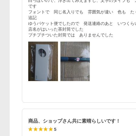
白っぽいので、浮き出てみえますし、文字のタイプも　
です

フォントで　同じ名入りでも　雰囲気が違い　色も　たく
追記　

ゆうパケット便でしたので　発送連絡のあと　いつくら
店名がはいった茶封筒でした

商品、ショップさん共に素晴らしいです！
5