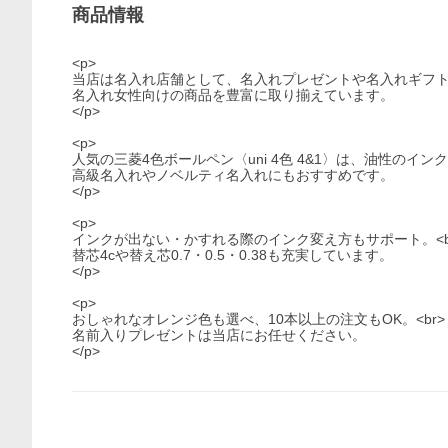
商品情報
<p>
当店は名入れ店舗として、名入れプレゼントや名入れギフト、
名入れ女性向けの商品を豊富に取り揃えています。
</p>
<p>
人気の三菱4色ボールペン〈uni 4色 4&1〉は、油性のインク
高級名入れやノベルティ名入れにもおすすめです。
</p>
<p>
インクが出ない・かすれる際のインク変え方もサポート。<b
替芯4cや替え芯0.7・0.5・0.38も充実しています。
</p>
<p>
おしゃれなオレンジ色も選べ、10本以上の注文もOK。<br>
名前入りプレゼントは当店にお任せください。
</p>