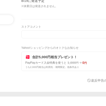
8/19に発送予定
※休業日は発送されません。
ストアコメント
Yahoo!ショッピングからのオトクなお知らせ
合計5,000円相当プレゼント！
1,000
0
PayPayカード入会特典を使うと
円
円
うち2,000円相当は利用先・期間限定。他条件あり
違反申告