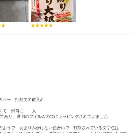
ラー　打刻で名前入れ　

て　封筒に　　入

れてあり、透明のフィルムの袋にラッピングされていました　

のようで　あまりみかけない色合いで　打刻されている文字色は　
