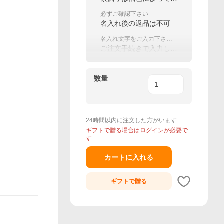
えにくい場合があります
必ずご確認下さい
名入れ後の返品は不可
名入れ文字をご入力下さい
（20文字まで）
ご注文手続きで入力して
ください
数量
24時間以内に注文した方がいます
ギフトで贈る場合はログインが必要で
す
カートに入れる
ギフトで
贈る