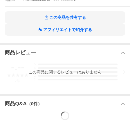
外形寸法：
タテ100mm
ヨコ75mm
フカサ(本体)60mm
この商品を共有する
ハンドルタカサ78mm
定格遮断容量：電圧1：AC200V 2.5kA
アフィリエイトで紹介する
引外し方法：完全電磁式
標準接続方法：線押え端子(M5)
最大接続可能電線：22mm2
付属品：タッピングネジ２本_端子カバー２個(組込式封印プレー
ト)_DINフック１個
商品レビュー
重量：0.42kg
-.--
5
4
この
商品
に関するレビューはありません
3
2
1
-
件
商品Q&A
（
0
件）