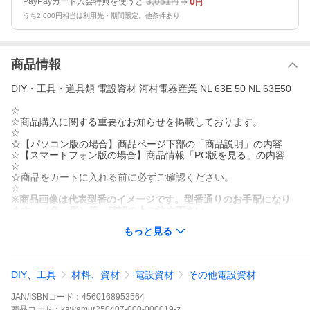
3,051
0
PayPayカード入会特典を使うと
円
円
うち2,000円相当は利用先・期間限定。他条件あり
商品情報
DIY・工具・道具類 電設資材 河村電器産業 NL 63E 50 NL 63E50
☆
☆商品購入に関する重要なお知らせを掲載しております。
☆
☆【パソコン版の場合】商品ページ下部の「商品説明」の内容
☆【スマートフォン版の場合】商品情報「PC版を見る」の内容
☆
☆商品をカートに入れる前に必ずご確認ください。
☆
※商品画像は代表型番のイメージです。型番通りのお手配になり
ます。（色・形）等、確認の上ご注文下さい。
もっと見る
フレーム：60AF
極数・素子数：3P3E
定格電流：50A
DIY、工具
材料、資材
電設資材
その他電設資材
用途：JIS協約形モジュール
定格絶縁電圧：AC200V
JAN/ISBNコード：
4560168953564
商品
コード：
kawamur250407-000-000019-z