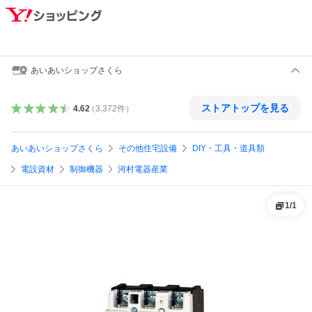
あいあいショップさくら
ストアトップを見る
4.62
（
3,372
件
）
あいあいショップさくら
その他住宅設備
DIY・工具・道具類
電設資材
制御機器
河村電器産業
1
/
1