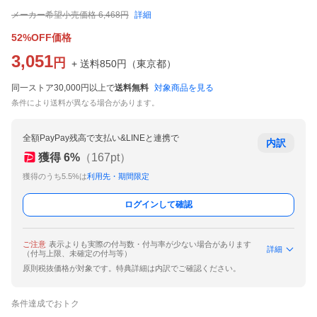
メーカー希望小売価格
6,468
円
詳細
52%OFF価格
3,051
円
+ 送料
850
円
（
東京都
）
同一ストア30,000円以上で
送料無料
対象商品を見る
条件により送料が異なる場合があります。
全額PayPay残高で支払い&LINEと連携で
内訳
獲得
6
%
（
167
pt）
獲得のうち5.5%は
利用先・期間限定
ログインして確認
ご注意
表示よりも実際の付与数・付与率が少ない場合があります
詳細
（付与上限、未確定の付与等）
原則税抜価格が対象です。特典詳細は内訳でご確認ください。
条件達成でおトク