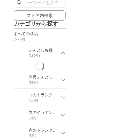
ストア内検索
カテゴリから探す
すべての商品
(
565
件)
ふんどし各種
(
180
件)
六尺ふんどし
(
59
件)
白のトランクス【M〜８L】
(
15
件)
白のジョギングトランクス【S〜6L】
(
3
件)
赤のトランクス【M〜LL】
(
8
件)