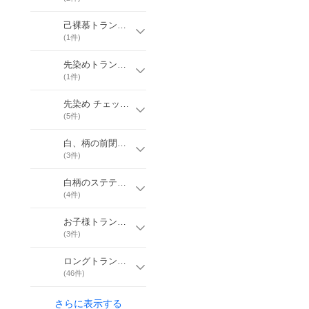
己裸慕トランクス 【LL〜3L】
(
1
件)
先染めトランクス 6枚セット【送料無料】
(
1
件)
先染め チェック柄トランクス【M〜LL】
(
5
件)
白、柄の前閉じパンツ 綿100％
(
3
件)
白柄のステテコ 綿100％ 日本製
(
4
件)
お子様トランクス前閉じ 綿１００％日本製
(
3
件)
ロングトランクス 【M〜L】
(
46
件)
さらに表示する