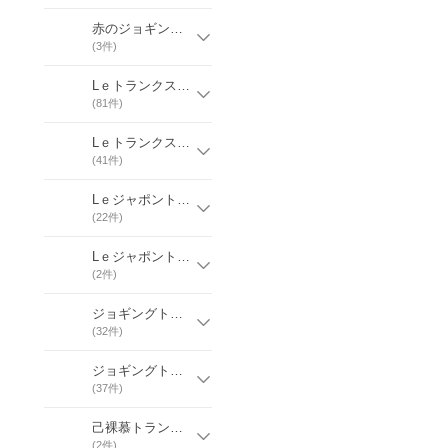
赤のジョギングトランクス【S〜6L】
(
3
件)
Lｅトランクス【色物・柄物・チェック】
(
81
件)
Lｅトランクス【3L〜6L】
(
41
件)
Lｅジャポントランクス 【和柄多数】
(
22
件)
Lｅジャポントランクス 【3L〜6L】
(
2
件)
ジョギングトランクス 【S〜LL】
(
32
件)
ジョギングトランクス 【3L〜6L】
(
37
件)
己裸慕トランクス（後ろ地ニット）【M〜L】
(
2
件)