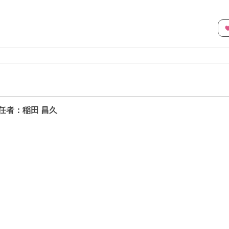
任者：
稲田 昌久