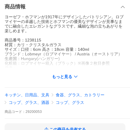
商品情報
ヨーゼフ・ホフマンが1917年にデザインしたパトリシアン。ロブ
マイヤーの卓越した技術とホフマンの優美なデザインが見事なま
でに融合したエレガントなグラスです。繊細な泡の立ちあがりを
楽しめます。
商品番号：1238115
材質：カリ・クリスタルガラス
サイズ：口径：6cm 高さ：18cm 容量：140ml
ブランド：Lobmeyr（ロブマイヤー） / Austria（オーストリア）
生産国：Hungary(ハンガリー)
化粧箱：ロブマイヤー箱入（ブラック）※画像２枚目参照
備考：
職人による手吹きのため、厚み・高さ・径などに個体差があり、
もっと見る
気泡やガラスの揺らぎ、若干のがたつきがみられます。このグラ
スにはロブマイヤーの刻印はありません。
関連キーワード：シャンパングラス タンブラー グラス クリスタ
ルガラス グラス ギフト 結婚祝い プレゼント 贈り物 ブランド食器
キッチン、日用品、文具
食器、グラス、カトラリー
北欧食器 イデール
コップ、グラス、酒器
コップ、グラス
商品
コード：
29200053
この商品を共有する