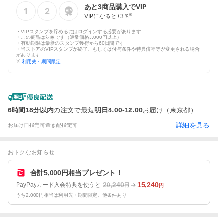
あと
3
商品購入でVIP
VIPになると+
3
％
※
・VIPスタンプを貯めるにはログインする必要があります
・この商品は対象です（通常価格3,000円以上）
・有効期限は最新のスタンプ獲得から60日間です
・当ストアのVIPスタンプが終了、もしくは付与条件や特典倍率等が変更される場合
があります
※
利用先・期間限定
6時間18分以内
の注文で最短
明日8:00-12:00
お届け（東京都）
詳細を見る
お届け日指定可
置き配指定可
おトクなお知らせ
合計5,000円相当プレゼント！
20,240
15,240
PayPayカード入会特典を使うと
円
円
うち2,000円相当は利用先・期間限定。他条件あり