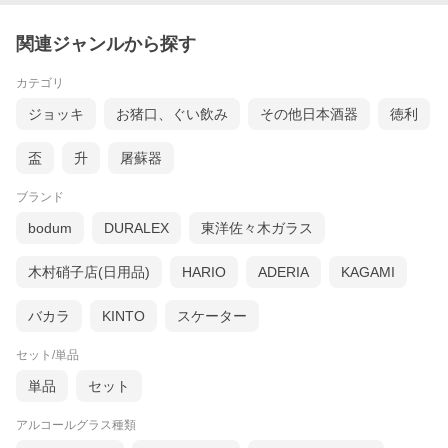
関連ジャンルから探す
カテゴリ
ジョッキ
お猪口、ぐい飲み
その他日本酒器
徳利
盃
升
屠蘇器
ブランド
bodum
DURALEX
東洋佐々木ガラス
木村硝子店(日用品)
HARIO
ADERIA
KAGAMI
バカラ
KINTO
スケーター
セット/単品
単品
セット
アルコールグラス種類