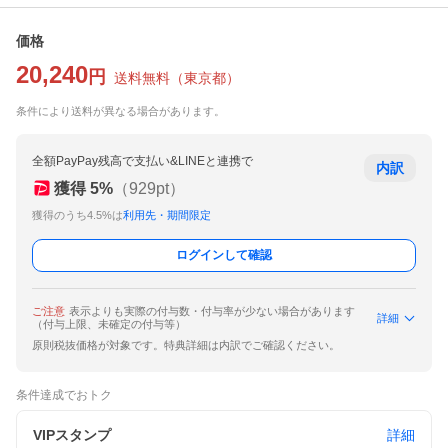
価格
20,240
円
送料無料
（
東京都
）
条件により送料が異なる場合があります。
全額PayPay残高で支払い&LINEと連携で
内訳
獲得
5
%
（
929
pt）
獲得のうち4.5%は
利用先・期間限定
ログインして確認
ご注意
表示よりも実際の付与数・付与率が少ない場合があります
詳細
（付与上限、未確定の付与等）
原則税抜価格が対象です。特典詳細は内訳でご確認ください。
条件達成でおトク
VIPスタンプ
詳細