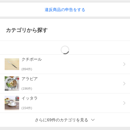
違反
商品の
申告をする
カテゴリから探す
クチポール
(
894
件)
アラビア
(
196
件)
イッタラ
(
154
件)
さらに69件のカテゴリを見る