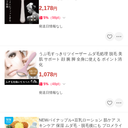
2,178
円
5
%
（
98
pt
）
発送日情報なし
うぶ毛すっきりツイーザー ムダ毛処理 脱毛 美
肌 サポート 顔 腕 脚 全身に使える ポイント消
化
1,078
円
5
%
（
48
pt
）
発送日情報なし
NEWパイナップル+豆乳ローション 肌ケア ス
キンケア 保湿 ムダ毛・脱毛後にも プロメライ