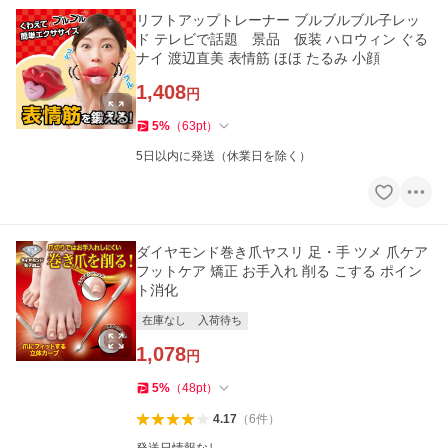
リフトアップトレーナー ブルブルブル子レッ
ド テレビで話題 景品 仮装 ハロウィン ぐる
ナイ 渡辺直美 表情筋 ほほ たるみ 小顔
1,408
円
5
%
（
63
pt
）
5日以内に発送（休業日を除く）
ダイヤモンド巻き爪ヤスリ 足・手 ツメ 爪ケア
フットケア 矯正 お手入れ 削る こする ポイン
ト消化
在庫なし
入荷待ち
1,078
円
5
%
（
48
pt
）
4.17
（
6
件
）