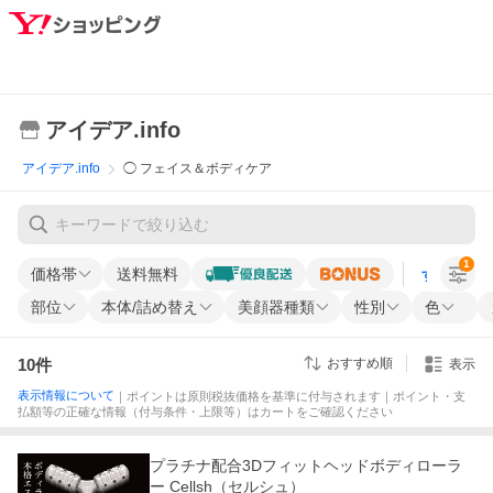
アイデア.info
アイデア.info
◯ フェイス＆ボディケア
1
価格帯
送料無料
すべての条
部位
本体/詰め替え
美顔器種類
性別
色
10
件
おすすめ順
表示
表示情報について
｜ポイントは原則税抜価格を基準に付与されます｜ポイント・支
払額等の正確な情報（付与条件・上限等）はカートをご確認ください
プラチナ配合3Dフィットヘッドボディローラ
ー Cellsh（セルシュ）