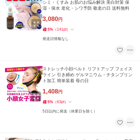
シミ・くすみ お肌のお悩み解決 美白対策 保
湿・保水 老化・シワ予防 敬老の日 送料無料
3,080
円
5
%
（
141
pt
）
発送日情報なし
ストレッチ小顔ベルト リフトアップ フェイス
ライン 引き締め ゲルマニウム・チタンプリン
ト加工 簡単装着 母の日
1,408
円
5
%
（
63
pt
）
5日以内に発送（休業日を除く）