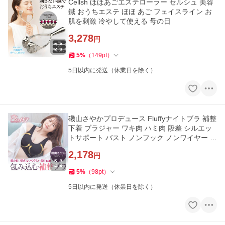
Cellsh ほほあごエステローラー セルシュ 美容
鍼 おうちエステ ほほ あご フェイスライン お
肌を刺激 冷やして使える 母の日
3,278
円
5
%
（
149
pt
）
5日以内に発送（休業日を除く）
磯山さやかプロデュース Fluffyナイトブラ 補整
下着 ブラジャー ワキ肉 ハミ肉 段差 シルエッ
トサポート バスト ノンフック ノンワイヤー コ
ラボ 芸能人 母の日
2,178
円
5
%
（
98
pt
）
5日以内に発送（休業日を除く）