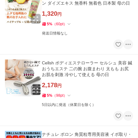
ン ダイズエキス 無香料 無着色 日本製 母の日
1,320
円
5
%
（
60
pt
）
発送日情報なし
Cellsh ボディエステローラー セルシュ 美容 鍼
おうちエステ 二の腕 お腹まわり 太もも お尻
お肌を刺激 冷やして使える 母の日
2,178
円
5
%
（
98
pt
）
5日以内に発送（休業日を除く）
ナチュレ ポロン 角質粒専用美容液 イボ取り・