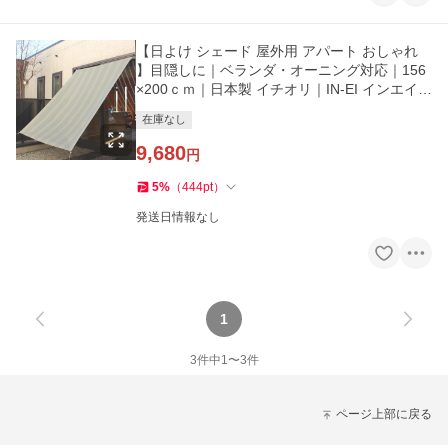
【日よけ シェード 屋外用 アパート おしゃれ
】目隠しに｜ベランダ・オーニング対応｜156
×200ｃｍ｜日本製 イチオリ｜IN-EI インエイ
銀鼠
在庫なし
9,680
円
5
%
（
444
pt
）
発送日情報なし
1
3
件中
1
〜
3
件
ページ上部に戻る