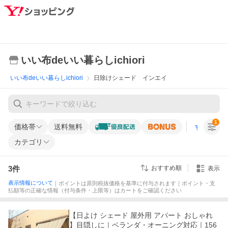
いい布deいい暮らしichiori
いい布deいい暮らしichiori
日除けシェード インエイ
1
価格帯
送料無料
すべての条
カテゴリ
3
件
おすすめ順
表示
表示情報について
｜ポイントは原則税抜価格を基準に付与されます｜ポイント・支
払額等の正確な情報（付与条件・上限等）はカートをご確認ください
【日よけ シェード 屋外用 アパート おしゃれ
】目隠しに｜ベランダ・オーニング対応｜156