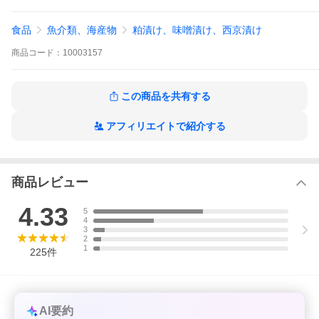
〇商品は冷凍状態で発送致します。
〇必ず加熱調理でお召し上がりください。
食品
魚介類、海産物
粕漬け、味噌漬け、西京漬け
〇骨や皮の多く付く、形や大きさ不揃いの「訳あり品」となりま
す。
商品
コード：
10003157
〇本製品製造工場ではサケ、サバ、イカ、カニ、小麦、乳製品を
含む製品を生産しています。
（同梱について）
この商品を共有する
アフィリエイトで紹介する
商品レビュー
4.33
5
4
3
2
1
225
件
AI要約