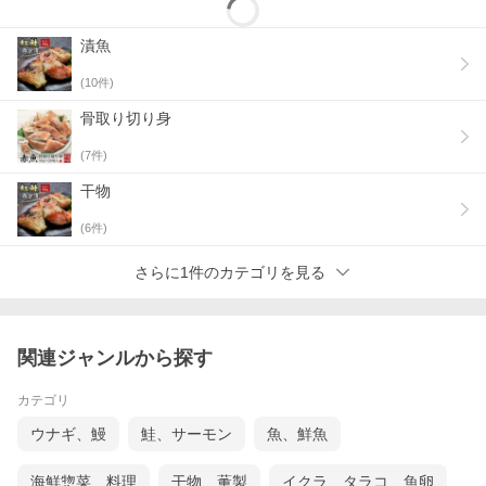
漬魚
(
10
件)
骨取り切り身
(
7
件)
干物
(
6
件)
さらに1件のカテゴリを見る
関連ジャンルから探す
カテゴリ
ウナギ、鰻
鮭、サーモン
魚、鮮魚
海鮮惣菜、料理
干物、薫製
イクラ、タラコ、魚卵