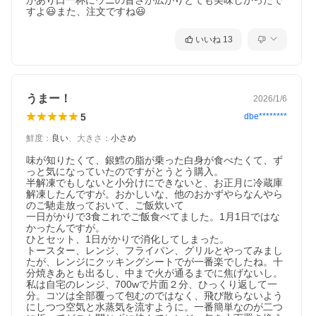
があり口一杯にウニの旨さが広がりとても美味しかったで
いいね
13
うまー！
2026/1/6
5
dbe********
鮮度
：
良い
、
大きさ
：
小さめ
味が知りたくて、銀鱈の脂が乗った白身が食べたくて、ず
っと気になっていたのですがとうとう購入。

半解凍でもしないと小分けにできないと、お正月に冷蔵庫
解凍したんですが。おかしいな、他のおかずやらなんやら
のご馳走放っておいて、ご飯炊いて

一日がかりで3食これでご飯食べてました。1月1日ではな
かったんですが。

ひとセット、1日がかりで消化してしまった。

トースター、レンジ、フライパン、グリルとやってみまし
たが、レンジにクッキングシートでが一番楽でしたね。十
分焼きあとも出るし、中まで火が通るまでに焦げないし。
私は自宅のレンジ、700wで片面２分、ひっくり返して一
分。コツは全部覆って包むのではなく、飛び散らないよう
にしつつ空気と水蒸気を流すように。一番簡単なのが二つ