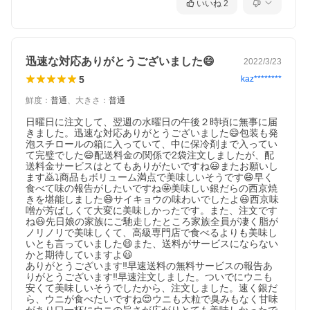
いいね
2
迅速な対応ありがとうございました😄
2022/3/23
5
kaz********
鮮度
：
普通
、
大きさ
：
普通
日曜日に注文して、翌週の水曜日の午後２時頃に無事に届
きました。迅速な対応ありがとうございました😄包装も発
泡スチロールの箱に入っていて、中に保冷剤まで入ってい
て完璧でした😄配送料金の関係で2袋注文しましたが、配
送料金サービスはとてもありがたいですね😃またお願いし
ます🙇⤵️商品もボリューム満点で美味しいそうです😄早く
食べて味の報告がしたいですね🤩美味しい銀だらの西京焼
きを堪能しました😄サイキョウの味わいでしたよ😃西京味
噌が芳ばしくて大変に美味しかったです。また、注文です
ね😃先日娘の家族にご馳走したところ家族全員が凄く脂が
ノリノリで美味しくて、高級専門店で食べるよりも美味し
いとも言っていました😄また、送料がサービスにならない
かと期待していますよ😃

ありがとうございます‼️早速送料の無料サービスの報告あ
りがとうございます‼️早速注文しました。ついでにウニも
安くて美味しいそうでしたから、注文しました。速く銀だ
ら、ウニが食べたいですね😍ウニも大粒で臭みもなく甘味