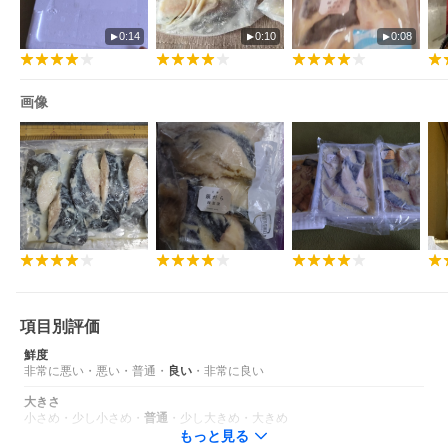
0:14
0:10
0:08
画像
項目別評価
鮮度
非常に悪い
・
悪い
・
普通
・
良い
・
非常に良い
大きさ
小さめ
・
少し小さめ
・
普通
・
少し大きめ
・
大きめ
もっと見る