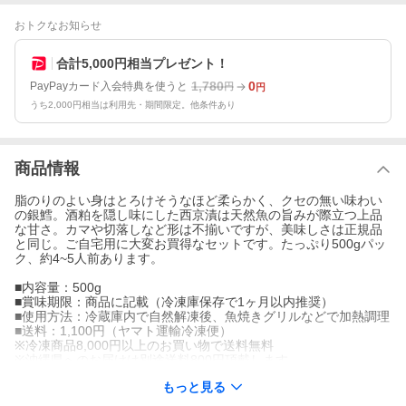
おトクなお知らせ
合計5,000円相当プレゼント！
1,780
0
PayPayカード入会特典を使うと
円
円
うち2,000円相当は利用先・期間限定。他条件あり
商品情報
脂のりのよい身はとろけそうなほど柔らかく、クセの無い味わい
の銀鱈。酒粕を隠し味にした西京漬は天然魚の旨みが際立つ上品
な甘さ。カマや切落しなど形は不揃いですが、美味しさは正規品
と同じ。ご自宅用に大変お買得なセットです。たっぷり500gパッ
ク、約4~5人前あります。
■内容量：500g
■賞味期限：商品に記載（冷凍庫保存で1ヶ月以内推奨）
■使用方法：冷蔵庫内で自然解凍後、魚焼きグリルなどで加熱調理
■送料：1,100円（ヤマト運輸冷凍便）
※冷凍商品8,000円以上のお買い物で送料無料
※沖縄県へのお届けは別途送料800円頂戴します。
■原材料：銀鱈（アメリカ産）、米みそ（大豆を含む）、発酵調味
もっと見る
料、ぶどう糖果糖液糖、酒粕、砂糖／酒精
■注意事項：