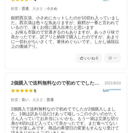
鮮度
：
普通
、
大きさ
：
小さめ
銀鱈西京漬、小さめにカットしたのが10切れ入っていまし
た。西京漬は色々な魚ありますが、銀鱈が一番と言われて
いるので、凄くお得に購入出来たと思います

。お味も市販ので甘過ぎるのもありますが、あっさり味で
良かったです。訳アリと納得で購入したのですが、あまり
に一切れがちいさくて、箸休めぐらいです。しかし値段以
上の価値アリ。
いいね
0
2個購入で送料無料なので初めてでしたが…
2021/9/10
5
tum********
鮮度
：
良い
、
大きさ
：
普通
2個購入で送料無料なので初めてでしたが2個購入しまし
た。1個は訳あり品だけあって端しっこの小さいのがたく
さん入っていてお弁当にいいかも。もう一袋は立派な切り
身が4切れほど入っていて良かったです。まだ食べてない
ですが楽しみです。商品の希望日の変更もすんなり受けて
頂きありがとうございました。