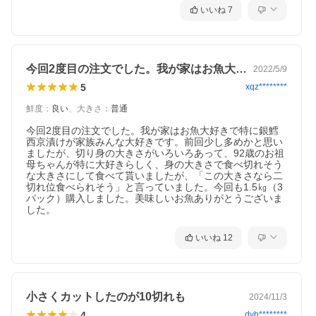
いいね
7
今回2度目の注文でした。我が家はお魚大…
2022/5/9
5
xqz********
鮮度
：
良い
、
大きさ
：
普通
今回2度目の注文でした。我が家はお魚大好きで特に銀鱈
西京漬けが家族みんな大好きです。前回少し多めかと思い
ましたが、切り身の大きさがいろいろあって、92歳のお祖
母ちゃんが特に大好きらしく、身の大きさで食べ切れそう
な大きさにして食べて貰いましたが、「この大きさなら二
切れ位食べられそう」と言っていました。今回も1.5㎏（3
パック）購入しました。美味しいお魚ありがとうございま
した。
いいね
12
小さくカットしたのが10切れも
2024/11/3
4
dyh********