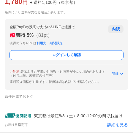
1,780
円
+ 送料
1,100
円
（
東京都
）
条件により送料が異なる場合があります。
全額PayPay残高で支払い&LINEと連携で
内訳
獲得
5
%
（
81
pt）
獲得のうち4.5%は
利用先・期間限定
ログインして確認
ご注意
表示よりも実際の付与数・付与率が少ない場合があります
詳細
（付与上限、未確定の付与等）
原則税抜価格が対象です。特典詳細は内訳でご確認ください。
条件達成でおトク
東京都は最短8/8（土）8:00-12:00の間でお届け
詳細を見る
お届け日指定可