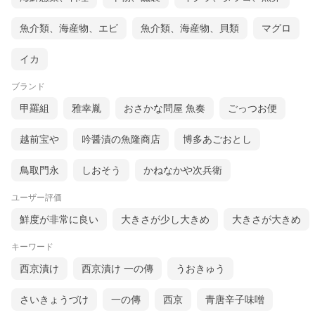
魚介類、海産物、エビ
魚介類、海産物、貝類
マグロ
イカ
ブランド
甲羅組
雅幸胤
おさかな問屋 魚奏
ごっつお便
越前宝や
吟醤漬の魚隆商店
博多あごおとし
鳥取門永
しおそう
かねなかや次兵衛
ユーザー評価
鮮度が非常に良い
大きさが少し大きめ
大きさが大きめ
キーワード
西京漬け
西京漬け 一の傳
うおきゅう
さいきょうづけ
一の傳
西京
青唐辛子味噌