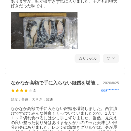
ありますが、味が濃すぎず気に入りました。子どもの頃大
好きだった味です。
いいね
0
なかなか高額で手に入らない銀鱈を堪能し…
2020/8/25
4
qqa********
鮮度
：
普通
、
大きさ
：
普通
なかなか高額で手に入らない銀鱈を堪能しました。西京漬
けですのでみんな仲良くくっついていましたので、1人で
１～２切れ食べるには少し手こずりました。当然、見栄え
の良い整った切り身はありませんが油ののった美味しい部
分の身はありました。レンジの魚焼きグリルでは、身が厚