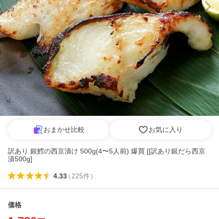
おまかせ比較
お気に入り
訳あり 銀鱈の西京漬け 500g(4〜5人前) 爆買 [[訳あり銀だら西京
漬500g]
4.33
（
225
件
）
価格