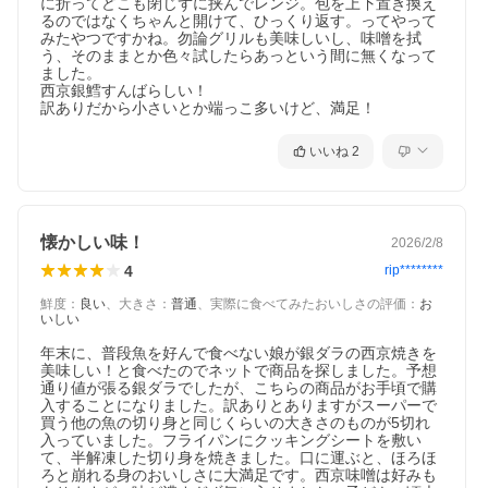
に折ってどこも閉じずに挟んでレンジ。包を上下置き換え
るのではなくちゃんと開けて、ひっくり返す。ってやって
みたやつですかね。勿論グリルも美味しいし、味噌を拭
う、そのままとか色々試したらあっという間に無くなって
ました。

西京銀鱈すんばらしい！

訳ありだから小さいとか端っこ多いけど、満足！
いいね
2
懐かしい味！
2026/2/8
4
rip********
鮮度
：
良い
、
大きさ
：
普通
、
実際に食べてみたおいしさの評価
：
お
いしい
年末に、普段魚を好んで食べない娘が銀ダラの西京焼きを
美味しい！と食べたのでネットで商品を探しました。予想
通り値が張る銀ダラでしたが、こちらの商品がお手頃で購
入することになりました。訳ありとありますがスーパーで
買う他の魚の切り身と同じくらいの大きさのものが5切れ
入っていました。フライパンにクッキングシートを敷い
て、半解凍した切り身を焼きました。口に運ぶと、ほろほ
ろと崩れる身のおいしさに大満足です。西京味噌は好みも