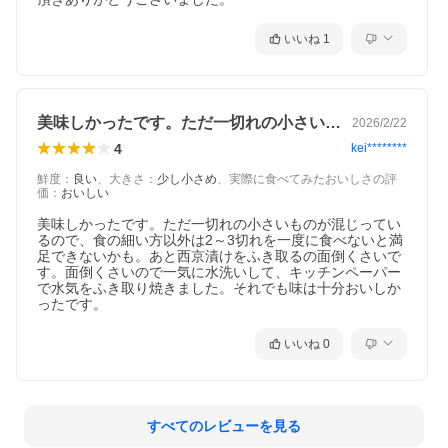
いいね
1
美味しかったです。ただ一切れの小さいも…
2026/2/22
4
kei********
鮮度
：
良い
、
大きさ
：
少し小さめ
、
実際に食べてみたおいしさの評
価
：
おいしい
美味しかったです。ただ一切れの小さいものが混じってい
るので、食の細い方以外は2～3切れを一度に食べないと満
足できないかも。あと西京漬けをふき取るの面倒くさいで
す。面倒くさいので一気に水洗いして、キッチンペーパー
で水気をふき取り焼きました。それでも味は十分おいしか
ったです。
いいね
0
すべてのレビューを見る