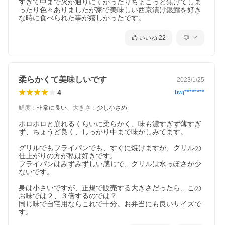
すぎて中まで火が通りにくかったりちょこっと焦げてしま
ったり色々ありましたが家で美味しい西京漬け銀鱈を好き
な時に食べられた事が嬉しかったです。
いいね
22
柔らかくて美味しいです
2023/1/25
4
bwj********
鮮度
：
非常に良い
、
大きさ
：
少し小さめ
ホロホロと崩れるくらいに柔らかく、味も濃すぎず薄すぎ
ず、ちょうど良く、しっかり中まで味がしみてます。

グリルでもフライパンでも、すぐに焼けますが、グリルの
仕上がりの方が私は好きです。

フライパンはみずみずしい感じで、グリルは水っぽさが少
ないです。

身は小さいですが、正規で販売する大きさだったら、この
お味では２、３倍するのでは？

同じ味で自宅用ならこれで十分。お弁当にも良いサイズで
す。