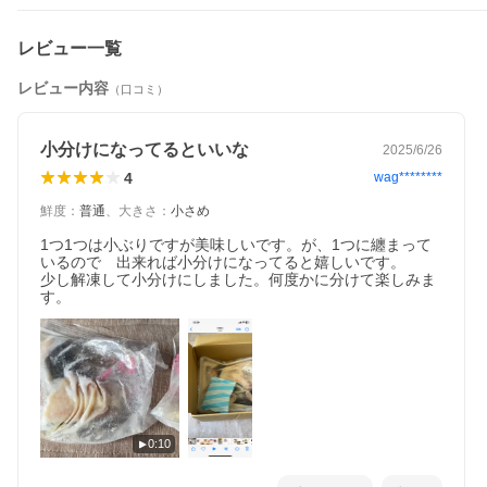
レビュー一覧
レビュー内容
（口コミ）
小分けになってるといいな
2025/6/26
4
wag********
鮮度
：
普通
、
大きさ
：
小さめ
1つ1つは小ぶりですが美味しいです。が、1つに纏まって
いるので　出来れば小分けになってると嬉しいです。

少し解凍して小分けにしました。何度かに分けて楽しみま
す。
0:10