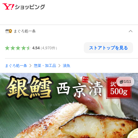
まぐろ処一条
ストアトップを見る
4.54
（
4,970
件
）
まぐろ処一条
惣菜・加工品
漬魚
1
/
11