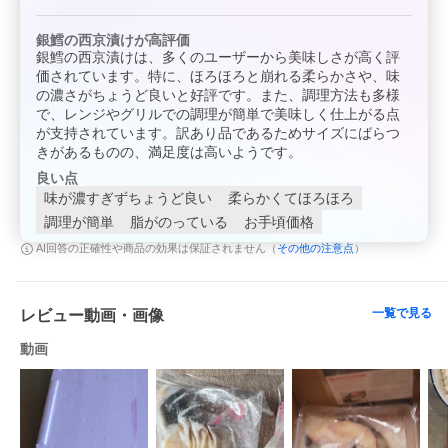
銀鱈の西京漬けが高評価
銀鱈の西京漬けは、多くのユーザーから美味しさが高く評
価されています。特に、ほろほろと崩れる柔らかさや、味
の濃さがちょうど良いと好評です。また、調理方法も多様
で、レンジやグリルでの調理が簡単で美味しく仕上がる点
が支持されています。訳あり品であるためサイズにばらつ
きがあるものの、満足度は高いようです。
良い点
味が濃すぎずちょうど良い
柔らかくてほろほろ
調理が簡単
脂がのっている
お手頃価格
その他の注意点
AI回答の正確性や商品の効果は保証されません（
）
一覧で見る
レビュー動画・画像
動画