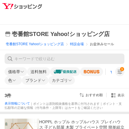
壱番館STORE Yahoo!ショッピング店
壱番館STORE Yahoo!ショッピング店
特設会場
お盆休みセール
1
価格帯
送料無料
すべての条
色
ブランド
カテゴリ
3
件
おすすめ順
表示
表示情報について
｜ポイントは原則税抜価格を基準に付与されます｜ポイント・支
払額等の正確な情報（付与条件・上限等）はカートをご確認ください
HOPPL ホップル ホップルハウス プレイハウ
ス 子ども部屋 木製 プライベート空間 簡単組立