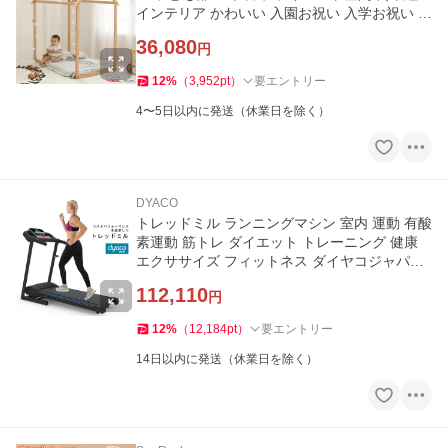
インテリア かわいい 入園お祝い 入学お祝い プ
レゼント HS-FR-NA
36,080
円
12
%
（
3,952
pt
）
要エントリー
4〜5日以内に発送（休業日を除く）
DYACO
トレッドミル ランニングマシン 室内 運動 有酸
素運動 筋トレ ダイエット トレーニング 健康
エクササイズ フィットネス ダイヤコジャパン
TR180
112,110
円
12
%
（
12,184
pt
）
要エントリー
14日以内に発送（休業日を除く）