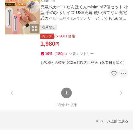
SunRuck
充電式カイロ だんぼくんminimini 2個セット 小
型 手のひらサイズ USB充電 使い捨てない充電
式カイロ モバイルバッテリーとしても Sunruc
k SR-WN2
在庫なし
おトク
75
%OFF価格
1,980
円
10
%
（
180
pt
）
要エントリー
お客様との確認後12ヵ月以内に発送（休業日を除く）
1
3
件中
1
〜
3
件
ページ上部に戻る