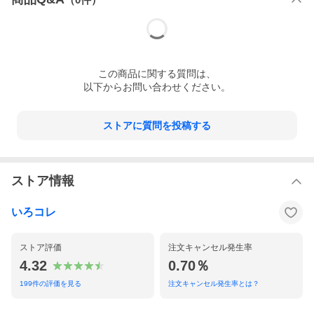
酵調味料、酒精、カラメル色素、調味料（アミノ酸等）麺（小麦
粉、卵白、小麦タンパク、食塩、でん粉/酒精、かん水、乳化剤、
増粘剤、焼成カルシウム、着色料（ビタミン、クチナシ等）、具
材（バラ肉、）、メンマ
（一部に小麦・卵・大豆・豚肉・鶏肉を含む）
この
商品
に関する質問は、
賞味期限
原材料表記枠内に記載（商品発送日より40日間）
以下からお問い合わせください。
保存方法
要冷凍 -15℃以下
ストアに質問を投稿する
ストア情報
いろコレ
ストア評価
注文キャンセル発生率
4.32
0.70％
199
件の評価を見る
注文キャンセル発生率とは？