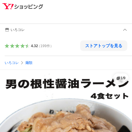
いろコレ
ストアトップを見る
4.32
（
199
件
）
いろコレ
麺類
1
/
9