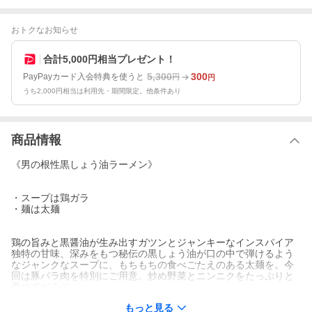
おトクなお知らせ
合計5,000円相当プレゼント！
5,300
300
PayPayカード入会特典を使うと
円
円
うち2,000円相当は利用先・期間限定。他条件あり
商品情報
《男の根性黒しょう油ラーメン》
・スープは鶏ガラ
・麺は太麺
鶏の旨みと黒醤油が生み出すガツンとジャンキーなインスパイア
独特の甘味、深みをもつ秘伝の黒しょう油が口の中で弾けるよう
なジャンクなスープに、もちもちの食べごたえのある太麺を。今
回は豚バラ肉を特別にご用意。炒め野菜とニンニクをたっぷりと
乗せてどうぞ。
もっと見る
商品内容（入っているもの）