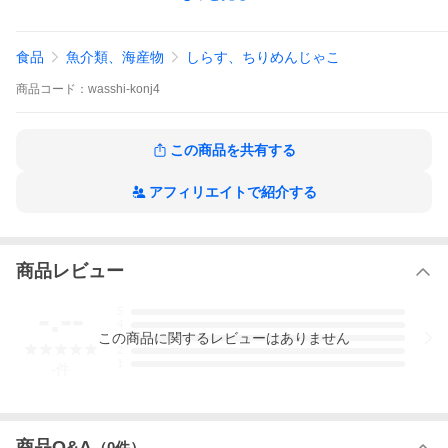
麺、スープ、豚バラ肉、背脂、メンマ
食品
魚介類、海産物
しらす、ちりめんじゃこ
内容量
総重量540g(麺150g)
商品
コード：
wasshi-konj4
《男の根性黒しょう油ラーメン》
・スープは鶏ガラ・麺は太麺
この商品を共有する
鶏の旨みと黒醤油が生み出すガツンとジャンキーなインスパイア
独特の甘味、
深みをもつ秘伝の黒しょう油が口の中で弾けるようなジャンクな
アフィリエイトで紹介する
スープに、
もちもちの食べごたえのある太麺を。
今回は豚バラ肉を特別にご用意。
炒め野菜とニンニクをたっぷりと乗せてどうぞ。
商品レビュー
商品内容（入っているもの）
-.--
5
麺、スープ、豚バラ肉、背脂、メンマ
4
この
商品
に関するレビューはありません
3
内容量
2
総重量540g(麺150g)
1
-
件
原材料名
スープ（鶏ガラ、背脂、玉ねぎ、にんじん、香味油、しょう油タ
レ（濃口しょう油、再仕込みしょう油、砂糖、食塩、ゼラチン/発
商品Q&A
（
0
件）