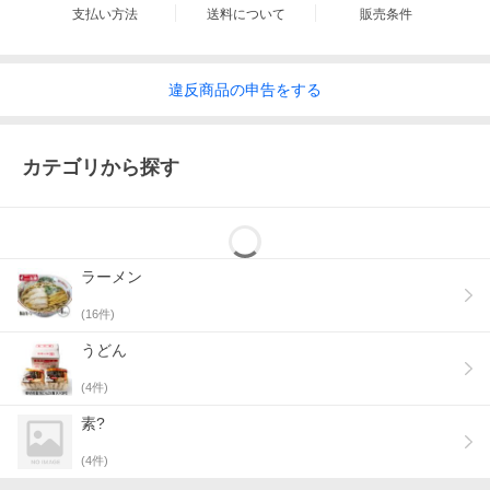
支払い方法
送料について
販売条件
違反
商品の
申告をする
カテゴリから探す
ラーメン
(
16
件)
うどん
(
4
件)
素?
(
4
件)