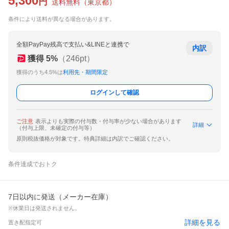
5,300
円
送料無料
（
東京都
）
条件により送料が異なる場合があります。
全額PayPay残高で支払い&LINEと連携で
内訳
獲得
5
%
（
246
pt）
獲得のうち4.5%は
利用先・期間限定
ログインして確認
ご注意
表示よりも実際の付与数・付与率が少ない場合があります
詳細
（付与上限、未確定の付与等）
原則税抜価格が対象です。特典詳細は内訳でご確認ください。
条件達成でおトク
7日以内に発送（メーカー在庫）
※休業日は発送されません。
詳細を見る
置き配指定可