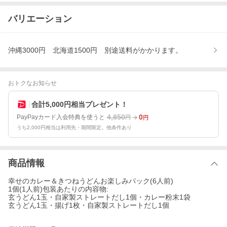
バリエーション
沖縄3000円 北海道1500円 別途送料がかかります。
おトクなお知らせ
合計5,000円相当プレゼント！
4,850
0
PayPayカード入会特典を使うと
円
円
うち2,000円相当は利用先・期間限定。他条件あり
商品情報
幸せのカレー＆きつねうどんお楽しみパック(6人前)
1個(1人前)包装あたりの内容物:
玄うどん1玉・自家製ストレートだし1個・カレー粉末1袋
玄うどん1玉・揚げ1枚・自家製ストレートだし1個