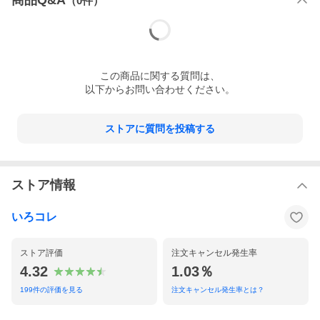
商品Q&A
（
0
件）
た含有量を維持、水溶性食物繊維を直接、小麦に添加することが
でき、溶解を防ぎます。美味しさ・色目・食感・風味などの品質
を保ちつつ、美味しく仕上げました。
このような方に、おすすめうどんです。◇食後血糖値の気になる
方◇脂質の多い食事を摂りがちな方◇食物繊維が不足しがちな方
この
商品
に関する質問は、
以下からお問い合わせください。
ストアに質問を投稿する
ストア情報
いろコレ
ストア評価
注文キャンセル発生率
4.32
1.03％
199
件の評価を見る
注文キャンセル発生率とは？