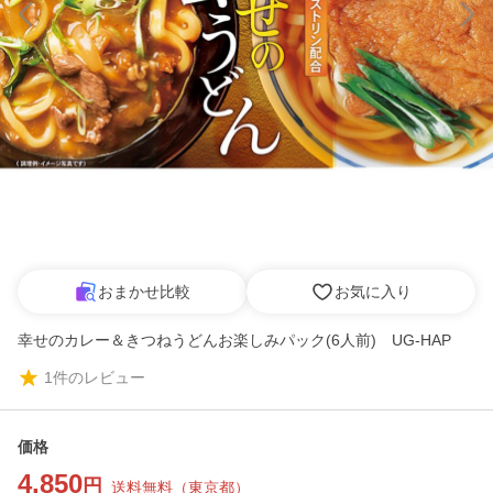
おまかせ比較
お気に入り
幸せのカレー＆きつねうどんお楽しみパック(6人前) UG-HAP
1
件のレビュー
価格
4,850
円
送料無料
（
東京都
）