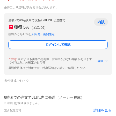
条件により送料が異なる場合があります。
全額PayPay残高で支払い&LINEと連携で
内訳
獲得
5
%
（
225
pt）
獲得のうち4.5%は
利用先・期間限定
ログインして確認
ご注意
表示よりも実際の付与数・付与率が少ない場合があります
詳細
（付与上限、未確定の付与等）
原則税抜価格が対象です。特典詳細は内訳でご確認ください。
条件達成でおトク
8時までの注文で8日以内に発送（メーカー在庫）
※休業日は発送されません。
詳細を見る
置き配指定可