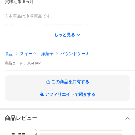
賞味期限:6ヵ月
※本商品は冷凍商品です。
極だつ、おいしさ。その秘密は特許製法にあり!
難消化性デキストリン配合で1食(麺200g+おだし280g)あたりの食
もっと見る
物繊維が10.4g!
食べるだけのヘルシーうどん登場!
幸せのカレー＆きつねうどんお楽しみパック(6人前)
食品
スイーツ、洋菓子
パウンドケーキ
1個(1人前)包装あたりの内容物:
玄うどん1玉・自家製ストレートだし1個・カレー粉末1袋
商品
コード：
UG-HAP
玄うどん1玉・揚げ1枚・自家製ストレートだし1個
賞味期限:6ヵ月
この商品を共有する
アフィリエイトで紹介する
※本商品は冷凍商品です。
極だつ、おいしさ。その秘密は特許製法にあり!難消化性デキスト
リン配合で1食(麺200g+おだし280g)あたりの食物繊維が10.4g!
食べるだけのヘルシーうどん登場!
商品レビュー
-.--
5
1.独自製法で特許取得難消化性デキストリンをとどめる
4