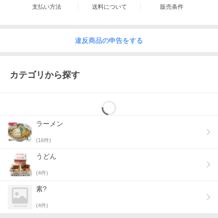
支払い方法
送料について
販売条件
違反
商品の
申告をする
カテゴリから探す
ラーメン
(
16
件)
うどん
(
4
件)
素?
(
4
件)