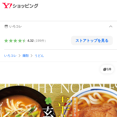
いろコレ
ストアトップを見る
4.32
（
199
件
）
いろコレ
麺類
うどん
1
/
8