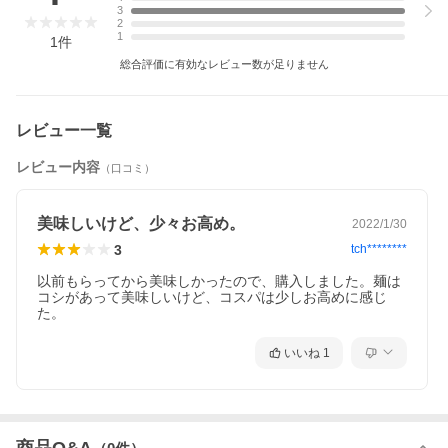
「難消化性デキストリン」は、天然のでんぷんから作られた水溶
3
性の食物繊維の一種で、消費者庁や米穀食品医薬品局に安全性の
2
高い食品として認められている、優れた素材です。その「難消化
1
1
件
性デキストリン」を独自製法により麺内に留めることに成功しま
総合評価に有効なレビュー数が足りません
した。
1.独自製法で特許取得
難消化性デキストリンをとどめる
「難消化性デキストリン」は、天然のでんぷんから作られた水溶
レビュー一覧
性の食物繊維の一種で、消費者庁や米穀食品医薬品局に安全性の
高い食品として認められている、優れた素材です。その「難消化
性デキストリン」を独自製法により麺内に留めることに成功しま
レビュー内容
（口コミ）
した。
2.難消化性デキストリンは、特定保健用食品の素材として使用さ
美味しいけど、少々お高め。
2022/1/30
れているトウモロコシ由来の
水溶性食物繊維が豊富!
3
tch********
◇麺量240gに対して…レタス約300g(可食部)あたり約4個分の食
物繊維(日本食品標準成分表2014年版:抽出)
以前もらってから美味しかったので、購入しました。麺は
コシがあって美味しいけど、コスパは少しお高めに感じ
3.国内外で特許を取得!
た。
◇特許取得国(内定も含む)→●日本 ●中国 ●韓国 ●ロシア ●イ
タリア ●フランス ●ドイツ ●イギリス
いいね
1
◇特許申請中→●アメリカ ●インドネシア
4.炭水化物が気になる方におすすめ!!
「難消化性デキストリン」は、天然のでんぷんから作られた食物
繊維の一種で、優れた生理機能を持つ素材です。
水溶性で水に溶ける性質がありますが、弊社独自の製法で安定し