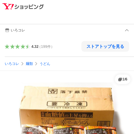
いろコレ
ストアトップを見る
4.32
（
199
件
）
いろコレ
麺類
うどん
1
/
6