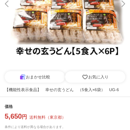
おまかせ比較
お気に入り
【機能性表示食品】 幸せの玄うどん （5食入×6袋） UG-6
価格
5,650
円
送料無料
（
東京都
）
条件により送料が異なる場合があります。