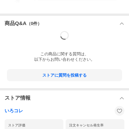
-
件
性デキストリン」を独自製法により麺内に留めることに成功しま
した。
1.独自製法で特許取得
難消化性デキストリンをとどめる
「難消化性デキストリン」は、天然のでんぷんから作られた水溶
商品Q&A
（
0
件）
性の食物繊維の一種で、消費者庁や米穀食品医薬品局に安全性の
高い食品として認められている、優れた素材です。その「難消化
性デキストリン」を独自製法により麺内に留めることに成功しま
した。
2.難消化性デキストリンは、特定保健用食品の素材として使用さ
この
商品
に関する質問は、
れているトウモロコシ由来の
水溶性食物繊維が豊富!
以下からお問い合わせください。
◇麺量240gに対して…レタス約300g(可食部)あたり約4個分の食
物繊維(日本食品標準成分表2014年版:抽出)
ストアに質問を投稿する
3.国内外で特許を取得!
◇特許取得国(内定も含む)→●日本 ●中国 ●韓国 ●ロシア ●イ
タリア ●フランス ●ドイツ ●イギリス
◇特許申請中→●アメリカ ●インドネシア
ストア情報
4.炭水化物が気になる方におすすめ!!
「難消化性デキストリン」は、天然のでんぷんから作られた食物
繊維の一種で、優れた生理機能を持つ素材です。
いろコレ
水溶性で水に溶ける性質がありますが、弊社独自の製法で安定し
た含有量を維持、水溶性食物繊維を直接、小麦に添加することが
でき、溶解を防ぎます。美味しさ・色目・食感・風味などの品質
ストア評価
注文キャンセル発生率
を保ちつつ、美味しく仕上げました。