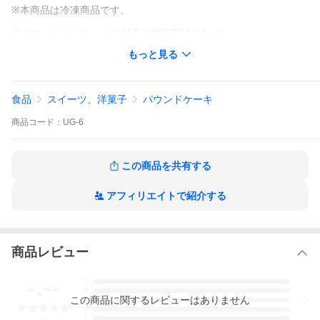
※本商品は冷凍商品です。
極だつ、おいしさ。その秘密は特許製法にあり!
難消化性デキストリン配合で1食(麺200g)あたりの食物繊維が10.4
もっと見る
g!
食べるだけのヘルシーうどん登場!
機能性表示食品】
食品
スイーツ、洋菓子
パウンドケーキ
冷凍麺で日本初！
食後血糖値の上昇を抑える、機能性表示食品の「幸せの玄うど
商品
コード：
UG-6
ん」です
賞味期限:6ヵ月
この商品を共有する
アフィリエイトで紹介する
※本商品は冷凍商品です。
極だつ、おいしさ。その秘密は特許製法にあり!難消化性デキスト
リン配合で1食(麺200g)あたりの食物繊維が10.4g!
食べるだけのヘルシーうどん登場!
商品レビュー
-.--
5
1.独自製法で特許取得難消化性デキストリンをとどめる
4
「難消化性デキストリン」は、天然のでんぷんから作られた水溶
この
商品
に関するレビューはありません
3
性の食物繊維の一種で、消費者庁や米穀食品医薬品局に安全性の
2
高い食品として認められている、優れた素材です。その「難消化
1