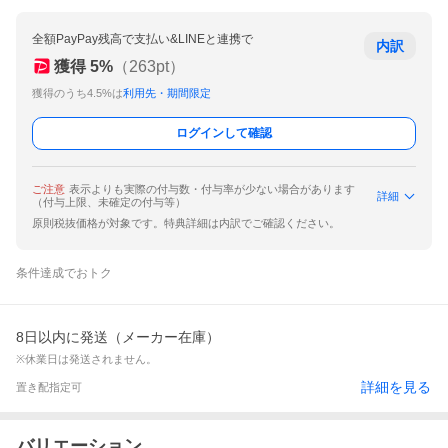
全額PayPay残高で支払い&LINEと連携で
内訳
獲得
5
%
（
263
pt）
獲得のうち4.5%は
利用先・期間限定
ログインして確認
ご注意
表示よりも実際の付与数・付与率が少ない場合があります
詳細
（付与上限、未確定の付与等）
原則税抜価格が対象です。特典詳細は内訳でご確認ください。
条件達成でおトク
8日以内に発送（メーカー在庫）
※休業日は発送されません。
詳細を見る
置き配指定可
バリエーション