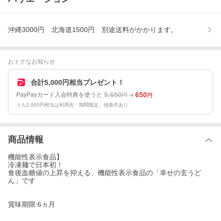
沖縄3000円 北海道1500円 別途送料がかかります。
おトクなお知らせ
合計5,000円相当プレゼント！
5,650
650
PayPayカード入会特典を使うと
円
円
うち2,000円相当は利用先・期間限定。他条件あり
商品情報
機能性表示食品】
冷凍麺で日本初！
食後血糖値の上昇を抑える、機能性表示食品の「幸せの玄うど
ん」です
賞味期限:6ヵ月