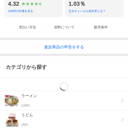
4.32
1.03％
このような方に、おすすめうどんです。
199
件の評価を見る
注文キャンセル発生率とは？
◇食後血糖値の気になる方
◇脂質の多い食事を摂りがちな方
◇食物繊維が不足しがちな方
支払い方法
送料について
販売条件
違反
商品の
申告をする
カテゴリから探す
ラーメン
(
16
件)
うどん
(
4
件)