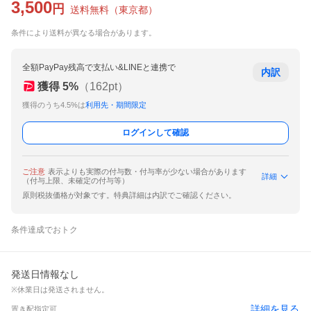
3,500
円
送料無料
（
東京都
）
条件により送料が異なる場合があります。
全額PayPay残高で支払い&LINEと連携で
内訳
獲得
5
%
（
162
pt）
獲得のうち4.5%は
利用先・期間限定
ログインして確認
ご注意
表示よりも実際の付与数・付与率が少ない場合があります
詳細
（付与上限、未確定の付与等）
原則税抜価格が対象です。特典詳細は内訳でご確認ください。
条件達成でおトク
発送日情報なし
※休業日は発送されません。
詳細を見る
置き配指定可