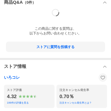
商品Q&A
（
0
件）
北海道・沖縄・離島については、別途送料をいただきます。
この
商品
に関する質問は、
保存方法
以下からお問い合わせください。
高温多湿を避けて保存。小分けして、冷蔵庫に保存されるとより
長持ちします。
ストアに質問を投稿する
ストア情報
いろコレ
ストア評価
注文キャンセル発生率
4.32
0.70％
199
件の評価を見る
注文キャンセル発生率とは？