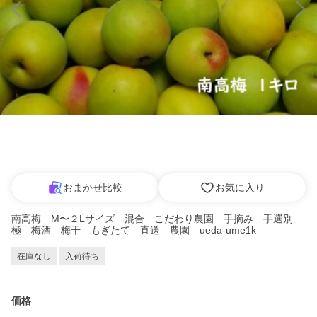
おまかせ比較
お気に入り
南高梅 М〜２Lサイズ 混合 こだわり農園 手摘み 手選別
極 梅酒 梅干 もぎたて 直送 農園 ueda-ume1k
在庫なし
入荷待ち
価格