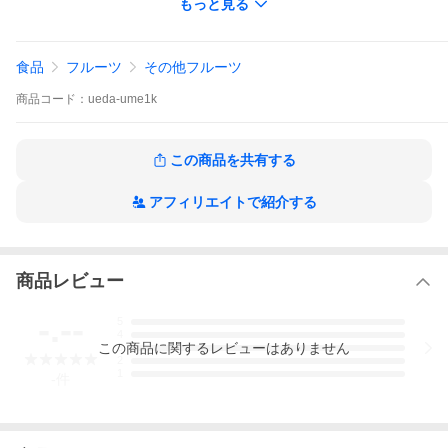
もっと見る
内容量
食品
フルーツ
その他フルーツ
1キロ
商品
コード：
ueda-ume1k
サイズ
この商品を共有する
M〜２L 混合
アフィリエイトで紹介する
発送日について
商品レビュー
最高の時期にお届けに上がりますので、配送日指定はできかねま
-.--
5
す。
4
お届けにお時間
この
商品
に関するレビューはありません
3
頂戴しますので、ご理解とご協力をお願い致します。
2
1
-
件
送料について