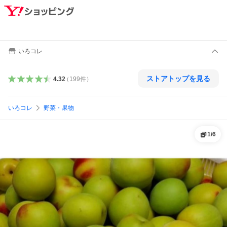
いろコレ
ストアトップを見る
4.32
（
199
件
）
いろコレ
野菜・果物
1
/
6