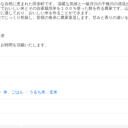
な自然に恵まれた田舎町です。 温暖な気候と一級河川の千種川の清流
市でおいしい米とその自家栽培米を１００％使った餅を作る農家です。
培に適しており、おいしい米を作ることができます」
機でじっくり乾燥し、皆様の食卓に農家直送します。甘みと香りの違い
追求
々お時間を頂戴いたします。
米、ごはん
うるち米、玄米