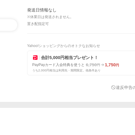
発送日情報なし
※休業日は発送されません。
置き配指定可
Yahoo!ショッピングからのオトクなお知らせ
合計5,000円相当プレゼント！
6,750
1,750
PayPayカード入会特典を使うと
円
円
うち2,000円相当は利用先・期間限定。他条件あり
違反申告