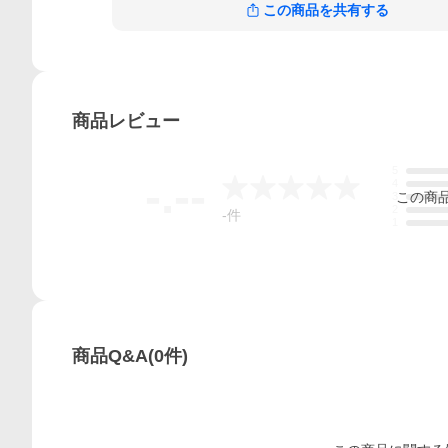
この商品を共有する
商品
レビュー
5
-.--
4
この
商
3
2
-
件
1
商品Q&A
(
0
件)