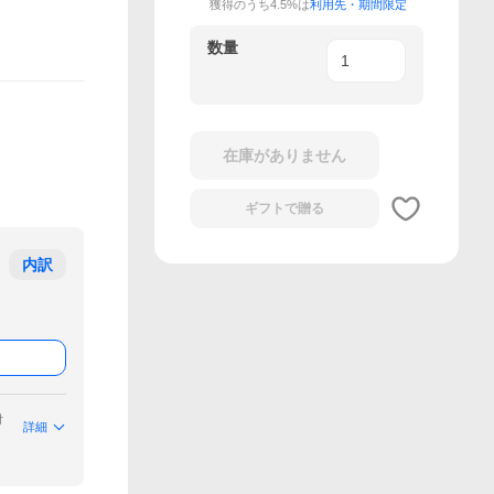
獲得のうち4.5%は
利用先・期間限定
数量
在庫がありません
ギフトで
贈る
内訳
付
詳細