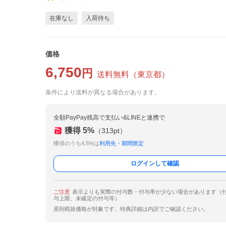
在庫なし
入荷待ち
価格
6,750
円
送料無料
（
東京都
）
条件により送料が異なる場合があります。
全額PayPay残高で支払い&LINEと連携で
獲得
5
%
（
313
pt）
獲得のうち4.5%は
利用先・期間限定
ログインして確認
ご注意
表示よりも実際の付与数・付与率が少ない場合があります（
与上限、未確定の付与等）
原則税抜価格が対象です。特典詳細は内訳でご確認ください。