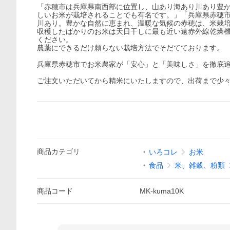
「赤穂市は兵庫県南西部に位置し、山あり海あり川あり豊か
しいお米が栽培されることでも有名です。」「兵庫県赤穂
川あり。豊かな自然に恵まれ、温暖な気候の赤穂は、米栽
収穫したばかりのお米は天日干しに最も近い遠赤外線乾燥
ください。
農薬にできるだけ頼らない栽培方法でそだてております。
兵庫県赤穂市でお米農家が「安心」と「美味しさ」を徹底
ご注文いただいてから精米にいたしますので、出荷まで少
商品
カテゴリ
いろコレ
お米
食品
米、雑穀、粉類
商品
コード
MK-kuma10K