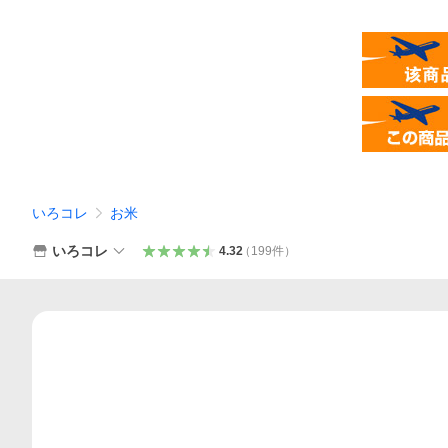
いろコレ
お米
いろコレ
4.32
（
199
件
）