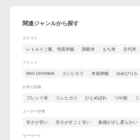
関連ジャンルから探す
カテゴリ
レトルトご飯、包装米飯
雑穀米
もち米
古代米
ブランド
IRIS OHYAMA
コシヒカリ
木徳神糧
ゆめぴりか
お米の品種
ブレンド米
コシヒカリ
ひとめぼれ
つや姫
ミ
ユーザー評価
甘さが甘い
甘さがすごく甘い
食感が少し柔らかい
キーワード