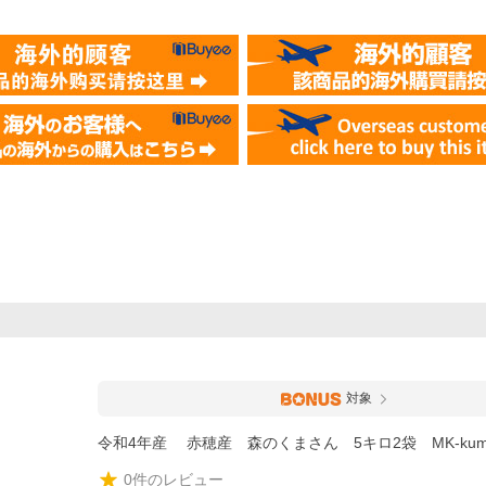
対象
令和4年産 赤穂産 森のくまさん 5キロ2袋 MK-kum
0
件のレビュー