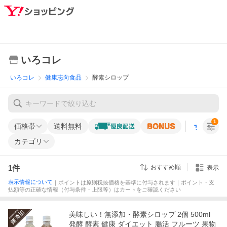
いろコレ
いろコレ
健康志向食品
酵素シロップ
1
価格帯
送料無料
すべての条
カテゴリ
1
件
おすすめ順
表示
表示情報について
｜ポイントは原則税抜価格を基準に付与されます｜ポイント・支
払額等の正確な情報（付与条件・上限等）はカートをご確認ください
美味しい！無添加・酵素シロップ 2個 500ml
発酵 酵素 健康 ダイエット 腸活 フルーツ 果物