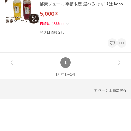
酵素ジュース 季節限定 選べる ゆずりは koso
5,000
円
5
%
（
233
pt
）
発送日情報なし
1
1
件中
1
〜
1
件
ページ上部に戻る